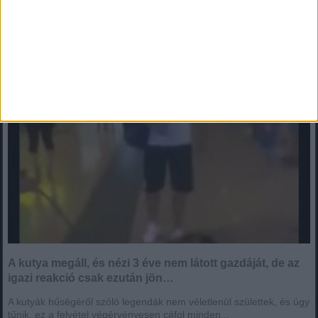
reakció csak ezután jön…
A kutya megáll, és nézi 3 éve nem látott gazdáját, de az
igazi reakció csak ezután jön…
A kutyák hűségéről szóló legendák nem véletlenül születtek, és úgy
tűnik, ez a felvétel végérvényesen cáfol minden...