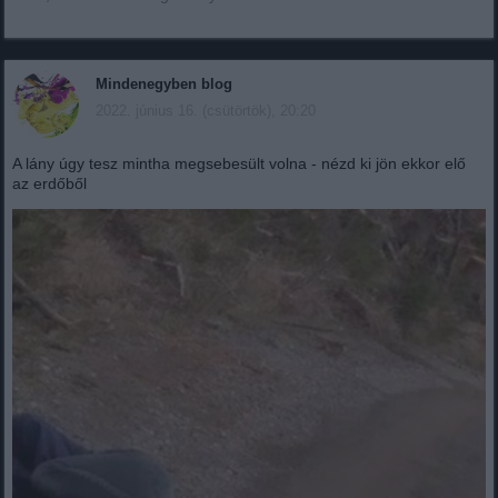
Mindenegyben blog
2022. június 16. (csütörtök), 20:20
A lány úgy tesz mintha megsebesült volna - nézd ki jön ekkor elő
az erdőből