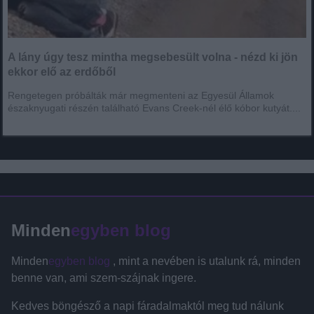
A lány úgy tesz mintha megsebesült volna - nézd ki jön
ekkor elő az erdőből
Rengetegen próbálták már megmenteni az Egyesül Államok
északnyugati részén található Evans Creek-nél élő kóbor kutyát....
Minden
egyben blog
Minden
egyben blog
, mint a nevében is utalunk rá, minden
benne van, ami szem-szájnak ingere.
Kedves böngésző a napi fáradalmaktól meg tud nálunk