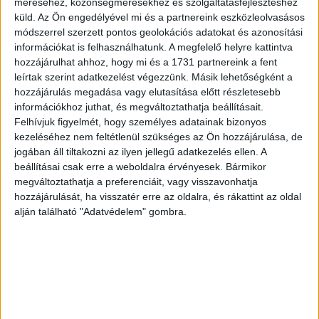
méréséhez, közönségmérésekhez és szolgáltatásfejlesztéshez
küld.
Az Ön engedélyével mi és a partnereink eszközleolvasásos
módszerrel szerzett pontos geolokációs adatokat és azonosítási
információkat is felhasználhatunk. A megfelelő helyre kattintva
hozzájárulhat ahhoz, hogy mi és a 1731 partnereink a fent
leírtak szerint adatkezelést végezzünk. Másik lehetőségként a
hozzájárulás megadása vagy elutasítása előtt részletesebb
információkhoz juthat, és megváltoztathatja beállításait.
Felhívjuk figyelmét, hogy személyes adatainak bizonyos
kezeléséhez nem feltétlenül szükséges az Ön hozzájárulása, de
jogában áll tiltakozni az ilyen jellegű adatkezelés ellen. A
beállításai csak erre a weboldalra érvényesek. Bármikor
megváltoztathatja a preferenciáit, vagy visszavonhatja
hozzájárulását, ha visszatér erre az oldalra, és rákattint az oldal
alján található "Adatvédelem" gombra.
Az egyik éjszaka a nő és férje fura hangra ébredt, és
azonnal lerohantak a földszintre Jessiehez. Mire leértek, az
anyakutya már 5 kölyköt hozott a világra, de ezután még