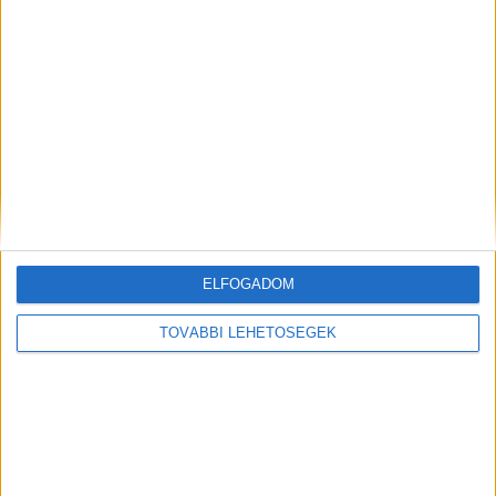
Míg mindenki az autóját mentette a villámárvízben, ez a
ELFOGADOM
férfi a kutyákat mentette - a videó felrobbantotta a netet!
Egy hősies mentés története: A kutyák megmentése a villámárvíz
TOVÁBBI LEHETŐSÉGEK
közepénA katasztrófa és a férfi bátor döntéseEgy...
Hirdetés