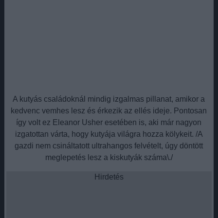
A kutyás családoknál mindig izgalmas pillanat, amikor a
kedvenc vemhes lesz és érkezik az ellés ideje. Pontosan
így volt ez Eleanor Usher esetében is, aki már nagyon
izgatottan várta, hogy kutyája világra hozza kölykeit. /A
gazdi nem csináltatott ultrahangos felvételt, úgy döntött
meglepetés lesz a kiskutyák száma\./
Hirdetés