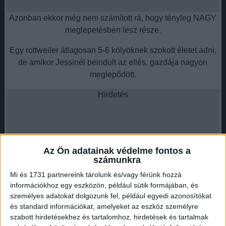
Azonban ekkor még nem számított rá, hogy tényleg NAGY
meglepetésben lesz része.
Egy rottweiler átlagosan 5-6 kölyöknek szokott életet adni,
de amikor Jessinél beindult az ellés, gazdája nagyon
meglepődött.
Hirdetés
Az Ön adatainak védelme fontos a
A kutyus hasa egyre csak nőtt, Eleanor pedig úgy gondolta,
számunkra
maximum 8 kiskutyát fog szülni.
Mi és 1731 partnereink tárolunk és/vagy férünk hozzá
információkhoz egy eszközön, például sütik formájában, és
személyes adatokat dolgozunk fel, például egyedi azonosítókat
és standard információkat, amelyeket az eszköz személyre
szabott hirdetésekhez és tartalomhoz, hirdetések és tartalmak