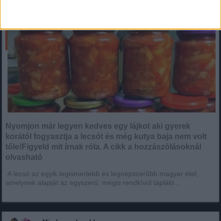
Nyomjon már legyen kedves egy lájkot aki gyerek
korától fogyasztja a lecsót és még kutya baja nem volt
tőle!Figyeld mit írnak róla. A cikk a hozzászólásoknál
olvasható
A lecsó az egyik legismertebb és legnépszerűbb magyar étel,
amelynek alapját az egyszerű, mégis rendkívül tápláló...