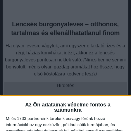
Lencsés burgonyaleves – otthonos,
tartalmas és ellenállhatatlanul finom
Ha olyan levesre vágytok, ami egyszerre laktató, ízes és a
régi, házias konyhákat idézi, akkor ez a lencsés
burgonyaleves pontosan nektek való. /Nincs benne semmi
bonyolult, mégis olyan gazdag aromákat hoz össze, hogy
első kóstolásra kedvenc lesz\./
Hirdetés
Az Ön adatainak védelme fontos a
számunkra
Mi és 1733 partnereink tárolunk és/vagy férünk hozzá
A füstölt paprika, a babér és a paradicsom adja az alap
információkhoz egy eszközön, például sütik formájában, és
karakterét, a burgonya kellemesen krémesre fő, a végén
személyes adatokat dolgozunk fel, például egyedi azonosítókat