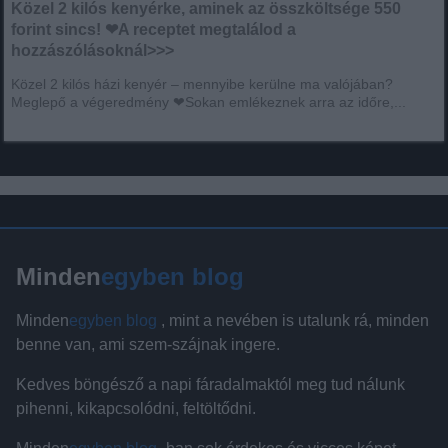
Közel 2 kilós kenyérke, aminek az összköltsége 550
forint sincs! ❤A receptet megtalálod a
hozzászólásoknál>>>
Közel 2 kilós házi kenyér – mennyibe kerülne ma valójában?
Meglepő a végeredmény ❤Sokan emlékeznek arra az időre,...
Minden
egyben blog
Minden
egyben blog
, mint a nevében is utalunk rá, minden
benne van, ami szem-szájnak ingere.
Kedves böngésző a napi fáradalmaktól meg tud nálunk
pihenni, kikapcsolódni, feltöltődni.