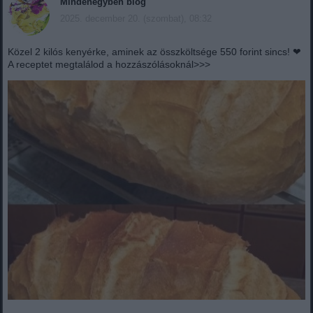
Mindenegyben blog
2025. december 20. (szombat), 08:32
Közel 2 kilós kenyérke, aminek az összköltsége 550 forint sincs! ❤
A receptet megtalálod a hozzászólásoknál>>>