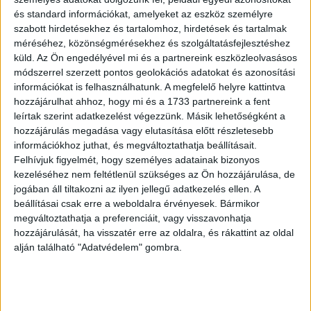
pedig a frissen reszelt tészta teszi igazán különlegessé –
és standard információkat, amelyeket az eszköz személyre
épp úgy, ahogy nagymamáink csinálták.
szabott hirdetésekhez és tartalomhoz, hirdetések és tartalmak
Hirdetés
méréséhez, közönségmérésekhez és szolgáltatásfejlesztéshez
küld.
Az Ön engedélyével mi és a partnereink eszközleolvasásos
módszerrel szerzett pontos geolokációs adatokat és azonosítási
információkat is felhasználhatunk. A megfelelő helyre kattintva
hozzájárulhat ahhoz, hogy mi és a 1733 partnereink a fent
leírtak szerint adatkezelést végezzünk. Másik lehetőségként a
hozzájárulás megadása vagy elutasítása előtt részletesebb
Hozzávalók
információkhoz juthat, és megváltoztathatja beállításait.
Felhívjuk figyelmét, hogy személyes adatainak bizonyos
A leves alapjához:
kezeléséhez nem feltétlenül szükséges az Ön hozzájárulása, de
jogában áll tiltakozni az ilyen jellegű adatkezelés ellen. A
1 nagy fej vöröshagyma
beállításai csak erre a weboldalra érvényesek. Bármikor
megváltoztathatja a preferenciáit, vagy visszavonhatja
3 gerezd fokhagyma
hozzájárulását, ha visszatér erre az oldalra, és rákattint az oldal
1 evőkanál paradicsompüré
alján található "Adatvédelem" gombra.
2 babérlevél
2 teáskanál füstölt fűszerpaprika
2 teáskanál majoranna
1 mokkáskanál borsikafű