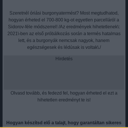
Szeretnél óriási burgonyatermést? Most megtudhatod,
hogyan érheted el 700-800 kg-ot egyetlen parcelláról a
Sidorov-féle módszerrel! /Az eredmények hihetetlenek\:
2021\-ben az első próbálkozás során a termés hatalmas
lett, és a burgonyák nemcsak nagyok, hanem
egészségesek és lédúsak is voltak\./
Hirdetés
Olvasd tovább, és fedezd fel, hogyan érheted el ezt a
hihetetlen eredményt te is!
Hogyan készítsd elő a talajt, hogy garantáltan sikeres