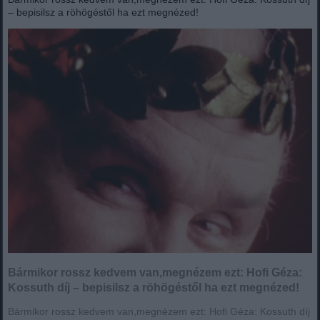
– bepisilsz a röhögéstől ha ezt megnézed!
Bármikor rossz kedvem van,megnézem ezt: Hofi Géza:
Kossuth díj – bepisilsz a röhögéstől ha ezt megnézed!
Bármikor rossz kedvem van,megnézem ezt: Hofi Géza: Kossuth díj