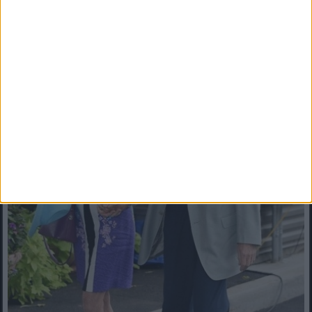
feleségét mutatja egy ritka, nyugodt közös pillanatban ?️?️. A
művész generációk szívébe lopta be magát különleges
szerepeivel, amelyekben a derű, az érzékenység és az
utánozhatatlan báj egyszerre volt jelen ??. Ezen a képen most
nem a csillogás, hanem az emberi oldala kerül előtérbe, és éppen
ettől ennyire különleges ez a pillanat ??. Vajon te rögtön
felismered, kik láthatók rajta? ?? Nézd meg a legfelső kommentet,
ott a megfejtés! ?⬇️⬇️⬇️