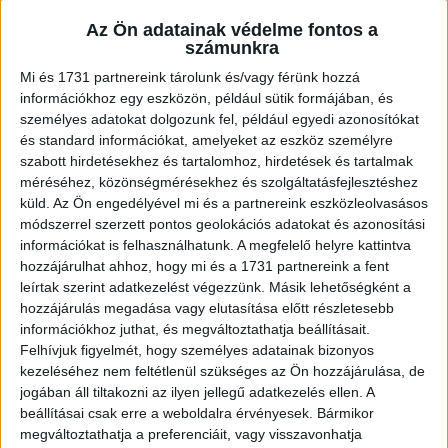
legyen a termésed?
Az Ön adatainak védelme fontos a
Sidorov titka már ősszel kezdődik! Elég csak szalmát
számunkra
terítened a földre, majd felásni a talajt.
Mi és 1731 partnereink tárolunk és/vagy férünk hozzá
információkhoz egy eszközön, például sütik formájában, és
Hirdetés
személyes adatokat dolgozunk fel, például egyedi azonosítókat
és standard információkat, amelyeket az eszköz személyre
szabott hirdetésekhez és tartalomhoz, hirdetések és tartalmak
méréséhez, közönségmérésekhez és szolgáltatásfejlesztéshez
küld.
Az Ön engedélyével mi és a partnereink eszközleolvasásos
módszerrel szerzett pontos geolokációs adatokat és azonosítási
Télen a szalma lebomlik, és értékes trágyává válik, így
információkat is felhasználhatunk. A megfelelő helyre kattintva
tavasszal laza, tápanyagokban gazdag talajt kapsz. Ha
hozzájárulhat ahhoz, hogy mi és a 1731 partnereink a fent
még jobb eredményeket szeretnél, keverj a talajba
leírtak szerint adatkezelést végezzünk. Másik lehetőségként a
komposztot vagy trágyát.
hozzájárulás megadása vagy elutasítása előtt részletesebb
információkhoz juthat, és megváltoztathatja beállításait.
Hogyan válaszd ki a tökéletes vetőburgonyát?
Felhívjuk figyelmét, hogy személyes adatainak bizonyos
kezeléséhez nem feltétlenül szükséges az Ön hozzájárulása, de
A nagy termés kulcsa a minőségi vetőburgonya. Gondosan
jogában áll tiltakozni az ilyen jellegű adatkezelés ellen. A
válaszd ki az egészséges gumókat, és mindenképp
beállításai csak erre a weboldalra érvényesek. Bármikor
csíráztasd meg őket. Egy trükk a sikerhez: áztasd be a
megváltoztathatja a preferenciáit, vagy visszavonhatja