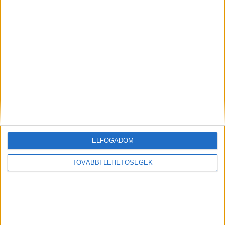
ELFOGADOM
TOVÁBBI LEHETŐSÉGEK
Mindenegyben blog
2026. augusztus 09. (vasárnap), 20:21
Hirdetés
Drámai hír érkezett Novák Katalinról!Lannert Judit jelentette be ! !
Cikk a hozzászólásoknál olvasható >>>