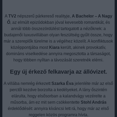
A
TV2
népszerű párkereső realityje,
A Bachelor – A Nagy
Ő
, az elmúlt epizódokban jóval kevesebb romantikát, és
annál több összezördülést tartogatott a nézőknek: a
budajenői luxusvillában olyan feszültség gyűlt össze, hogy
már a szereplők türelme is a végéhez közelít. A konfliktusok
középpontjába most
Kiara
került, akinek provokatív,
domináns viselkedése annyira megosztotta a társaságot,
hogy többen nyíltan a távozását szeretnék elérni.
Egy új érkező felkavarja az állóvizet
.
A villába nemrég érkezett
Szarka Éva
jelenléte már az első
perctől kezdve borzolta a kedélyeket. A lány őszintén
elárulta, hogy elsősorban a kalandvágy vezérelte a
műsorba, ám ez mit sem csökkentette
Stohl András
érdeklődését: annyira kíváncsi lett rá, hogy már az első
reggelen közös programra hívta.