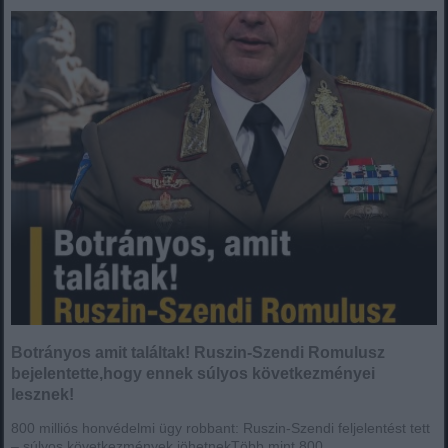
Botrányos amit találtak! Ruszin-Szendi Romulusz
bejelentette,hogy ennek súlyos következményei
lesznek!
800 milliós honvédelmi ügy robbant: Ruszin-Szendi feljelentést tett
– súlyos következmények jöhetnekTöbb mint 800...