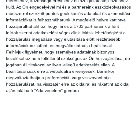
méréséhez, közönségmérésekhez és szolgáltatásfejlesztéshez
küld.
Az Ön engedélyével mi és a partnereink eszközleolvasásos
módszerrel szerzett pontos geolokációs adatokat és azonosítási
információkat is felhasználhatunk. A megfelelő helyre kattintva
hozzájárulhat ahhoz, hogy mi és a 1733 partnereink a fent
Magabiztossága, odamondogatós megjegyzései és a
leírtak szerint adatkezelést végezzünk. Másik lehetőségként a
versenyhelyzetekben mutatott dominanciája sokak
hozzájárulás megadása vagy elutasítása előtt részletesebb
szemében túlment egy határon.
információkhoz juthat, és megváltoztathatja beállításait.
Hirdetés
Felhívjuk figyelmét, hogy személyes adatainak bizonyos
kezeléséhez nem feltétlenül szükséges az Ön hozzájárulása, de
jogában áll tiltakozni az ilyen jellegű adatkezelés ellen. A
beállításai csak erre a weboldalra érvényesek. Bármikor
megváltoztathatja a preferenciáit, vagy visszavonhatja
hozzájárulását, ha visszatér erre az oldalra, és rákattint az oldal
A lányok szerint nem pusztán a győzni akarás mozgatja:
alján található "Adatvédelem" gombra.
inkább egyfajta „uralkodói attitűd”, ami folyamatosan
mérgezi a hangulatot.
A viszályok csúcspontja az volt, amikor Kiara egy korábbi
találkozó lehetőségét lényegében
elveszítette Mezei Böbe
elől
, ami miatt több versenyzőben megfogalmazódott, hogy
Kiara tudatosan próbálja elvenni mások esélyét. Ráadásul