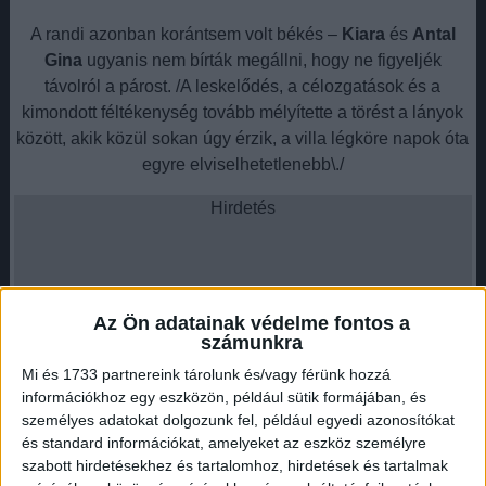
A randi azonban korántsem volt békés –
Kiara
és
Antal
Gina
ugyanis nem bírták megállni, hogy ne figyeljék
távolról a párost. /A leskelődés, a célozgatások és a
kimondott féltékenység tovább mélyítette a törést a lányok
között, akik közül sokan úgy érzik, a villa légköre napok óta
egyre elviselhetetlenebb\./
Hirdetés
Az Ön adatainak védelme fontos a
számunkra
Stratégia vagy öncélú provokáció?
.
Mi és 1733 partnereink tárolunk és/vagy férünk hozzá
információkhoz egy eszközön, például sütik formájában, és
A feszültséget leginkább Kiara stílusa táplálja.
személyes adatokat dolgozunk fel, például egyedi azonosítókat
és standard információkat, amelyeket az eszköz személyre
Hirdetés
szabott hirdetésekhez és tartalomhoz, hirdetések és tartalmak