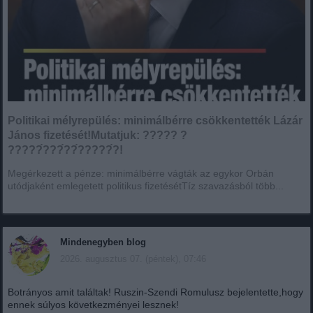
Politikai mélyrepülés: minimálbérre csökkentették Lázár
János fizetését!Mutatjuk: ????? ?
?????́???́??́?????́?!
Megérkezett a pénze: minimálbérre vágták az egykor Orbán
utódjaként emlegetett politikus fizetésétTíz szavazásból több...
Mindenegyben blog
2026. augusztus 07. (péntek), 07:46
Botrányos amit találtak! Ruszin-Szendi Romulusz bejelentette,hogy
ennek súlyos következményei lesznek!