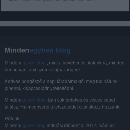
Minden
egyben blog
Minden
egyben blog
, mint a nevében is utalunk rá, minden
benne van, ami szem-szájnak ingere.
Kedves böngésző a napi fáradalmaktól meg tud nálunk
pihenni, kikapcsolódni, feltöltődni.
Minden
egyben blog
-ban sok érdekes és vicces képet
találsz. Ha megnyerte a tetszésedet csatlakozz hozzánk.
Rólunk:
Minden
egyben blog
indulási időpontja: 2012. március