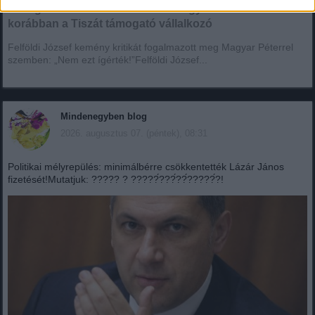
A megszorítások miatt akadt ki Magyar Péterre a
korábban a Tiszát támogató vállalkozó
Felföldi József kemény kritikát fogalmazott meg Magyar Péterrel
szemben: „Nem ezt ígérték!”Felföldi József...
Mindenegyben blog
2026. augusztus 07. (péntek), 08:31
Politikai mélyrepülés: minimálbérre csökkentették Lázár János
fizetését!Mutatjuk: ????? ? ?????́???́??́?????́?!