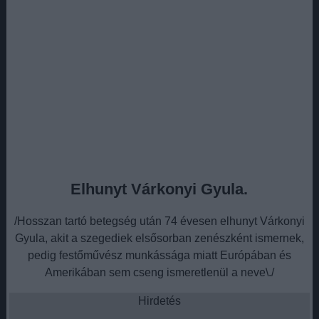
Elhunyt Várkonyi Gyula.
/Hosszan tartó betegség után 74 évesen elhunyt Várkonyi
Gyula, akit a szegediek elsősorban zenészként ismernek,
pedig festőművész munkássága miatt Európában és
Amerikában sem cseng ismeretlenül a neve\./
Hirdetés