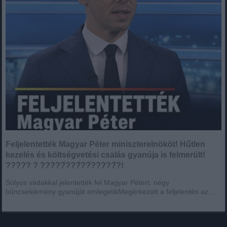
Feljelentették Magyar Péter miniszterelnököt! Hűtlen
kezelés és költségvetési csalás gyanúja is felmerült!
????? ? ?????́???́??́?????́?!
Súlyos vádakkal jelentették fel Magyar Pétert: négy
bűncselekmény gyanúját emlegetikMegérkezett a feljelentés az...