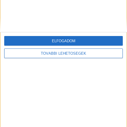
Magyar Péter bejelentette: történelmi változás jön
Magyarországon
Magyar Péter: történelmi változás jön MagyarországonMagyar
Péter 2026. augusztus 8-án ismertette annak az intézkedési...
ELFOGADOM
Hirdetés
TOVÁBBI LEHETŐSÉGEK
Mindenegyben blog
2026. augusztus 08. (szombat), 09:38
Megrázó tragédia: autóbalesetben halt meg egy miskolci fiatal fiú