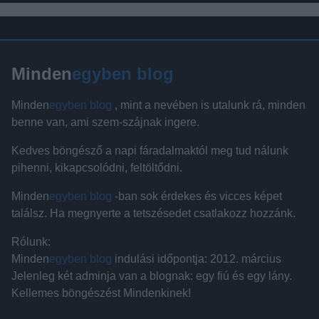
Minden
egyben blog
Minden
egyben blog
, mint a nevében is utalunk rá, minden
benne van, ami szem-szájnak ingere.
Kedves böngésző a napi fáradalmaktól meg tud nálunk
pihenni, kikapcsolódni, feltöltődni.
Minden
egyben blog
-ban sok érdekes és vicces képet
találsz. Ha megnyerte a tetszésedet csatlakozz hozzánk.
Rólunk:
Minden
egyben blog
indulási időpontja: 2012. március
Jelenleg két adminja van a blognak: egy fiú és egy lány.
Kellemes böngészést Mindenkinek!