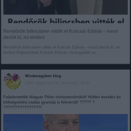
Rendőrök bilincsben vitték el Kulcsár Edinát – most
derült ki, mi történt
Rendőrök bilincsben vitték el Kulcsár Edinát – most derült ki, mi
történt Rajtaütöttek Kulcsár Edinán: kirángatták az...
Mindenegyben blog
2026. augusztus 08. (szombat), 06:26
Feljelentették Magyar Péter miniszterelnököt! Hűtlen kezelés és
költségvetési csalás gyanúja is felmerült! ????? ?
?????́???́??́?????́?!