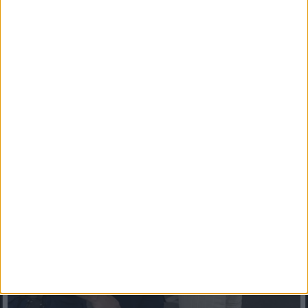
Kommandósok csaptak le WhisperTonra: látványos akcióban
fogták el – videóLátványos, kommandós rajtaütést idéző...
Mindenegyben blog
2026. augusztus 08. (szombat), 06:57
Rendőrök bilincsben vitték el Kulcsár Edinát – most derült ki, mi
történt