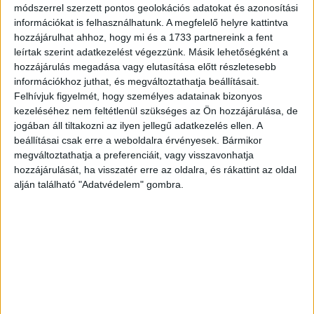
módszerrel szerzett pontos geolokációs adatokat és azonosítási
emellett pedig, bár
nem volt alkalma zeneiskolába járni,
információkat is felhasználhatunk. A megfelelő helyre kattintva
zenészként is elismert művész lett. Mindezek mellett
hozzájárulhat ahhoz, hogy mi és a 1733 partnereink a fent
verseket is írt, vagyis költőként is letette névjegyét.
leírtak szerint adatkezelést végezzünk. Másik lehetőségként a
hozzájárulás megadása vagy elutasítása előtt részletesebb
Hirdetés
információkhoz juthat, és megváltoztathatja beállításait.
Felhívjuk figyelmét, hogy személyes adatainak bizonyos
kezeléséhez nem feltétlenül szükséges az Ön hozzájárulása, de
jogában áll tiltakozni az ilyen jellegű adatkezelés ellen. A
beállításai csak erre a weboldalra érvényesek. Bármikor
megváltoztathatja a preferenciáit, vagy visszavonhatja
Fő hangszere a tangóharmonika volt, ezzel szórakoztatta
hozzájárulását, ha visszatér erre az oldalra, és rákattint az oldal
évtizedeken át közönségét. Kiemelkedő kapcsolatteremtő
alján található "Adatvédelem" gombra.
képességét a közönséggel senki nem vitatta: egyedülálló
módon tudta hangulatba hozni hallgatóságát.
Ezt a vonalat vitte tovább egyébként fia, Várkonyi Tibi, aki
szintén sikeres és népszerű zenésszé vált. Mint
fogalmazott, büszke rá, hogy ezt a tehetséget ő örökölte
édesapjától, és megfogadta, hogy méltón képviseli a
továbbiakban is azt, amit ebben a műfajban édesapja