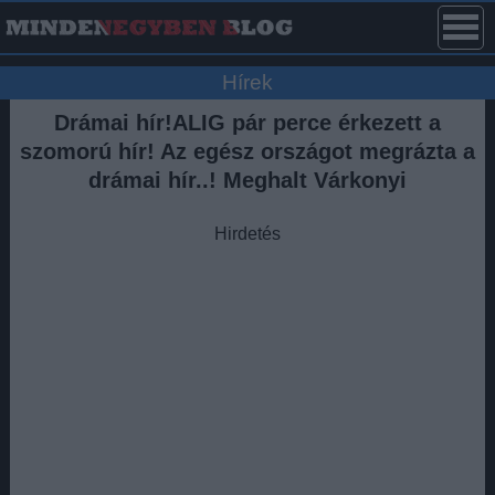
Hírek
Drámai hír!ALIG pár perce érkezett a
szomorú hír! Az egész országot megrázta a
drámai hír..! Meghalt Várkonyi
Hirdetés