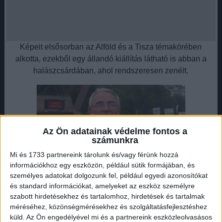
Képeit elsősorban az Alföld és a Tisza témakörében
alkotta, ezekből egy állandó kiállítás látható is abban a
halászcsárdában, ahol rendszeresen zenélt.
Az Ön adatainak védelme fontos a
számunkra
Mi és 1733 partnereink tárolunk és/vagy férünk hozzá
információkhoz egy eszközön, például sütik formájában, és
személyes adatokat dolgozunk fel, például egyedi azonosítókat
Várkonyi Gyula egy sokgyermekes, nehéz sorsú
és standard információkat, amelyeket az eszköz személyre
szabott hirdetésekhez és tartalomhoz, hirdetések és tartalmak
sándorfalvi családba született, tehetségének és
méréséhez, közönségmérésekhez és szolgáltatásfejlesztéshez
szorgalmának köszönhetően azonban sikerült kitörnie a
küld.
Az Ön engedélyével mi és a partnereink eszközleolvasásos
szegénységből. Bútorfestő inasból vált festőművésszé,