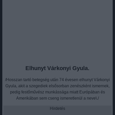
Elhunyt Várkonyi Gyula.
/Hosszan tartó betegség után 74 évesen elhunyt Várkonyi
Gyula, akit a szegediek elsősorban zenészként ismernek,
pedig festőművész munkássága miatt Európában és
Amerikában sem cseng ismeretlenül a neve\./
Hirdetés