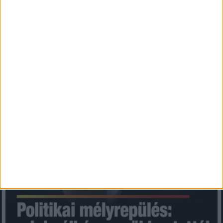
Mindenegyben blog
2026. augusztus 07. (péntek), 08:31
Politikai mélyrepülés: minimálbérre csökkentették Lázár János
fizetését!Mutatjuk: ????? ? ?????́???́??́?????́?!