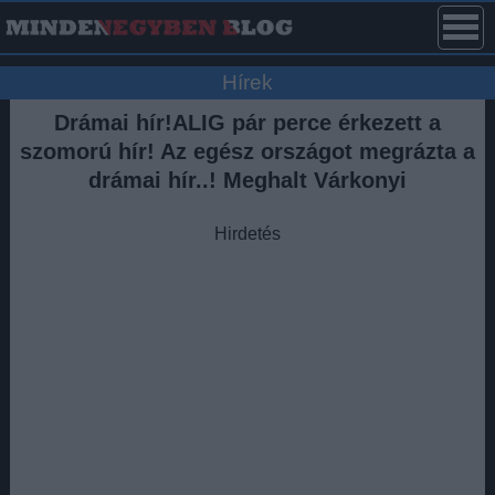
Hírek
Drámai hír!ALIG pár perce érkezett a
szomorú hír! Az egész országot megrázta a
drámai hír..! Meghalt Várkonyi
Hirdetés