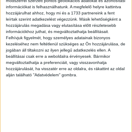
módszerrel szerzett pontos geolokációs adatokat és azonosítási
emellett pedig, bár
nem volt alkalma zeneiskolába járni,
információkat is felhasználhatunk. A megfelelő helyre kattintva
hozzájárulhat ahhoz, hogy mi és a 1733 partnereink a fent
zenészként is elismert művész lett. Mindezek mellett
leírtak szerint adatkezelést végezzünk. Másik lehetőségként a
verseket is írt, vagyis költőként is letette névjegyét.
hozzájárulás megadása vagy elutasítása előtt részletesebb
információkhoz juthat, és megváltoztathatja beállításait.
Hirdetés
Felhívjuk figyelmét, hogy személyes adatainak bizonyos
kezeléséhez nem feltétlenül szükséges az Ön hozzájárulása, de
jogában áll tiltakozni az ilyen jellegű adatkezelés ellen. A
beállításai csak erre a weboldalra érvényesek. Bármikor
megváltoztathatja a preferenciáit, vagy visszavonhatja
Fő hangszere a tangóharmonika volt, ezzel szórakoztatta
hozzájárulását, ha visszatér erre az oldalra, és rákattint az oldal
évtizedeken át közönségét. Kiemelkedő kapcsolatteremtő
alján található "Adatvédelem" gombra.
képességét a közönséggel senki nem vitatta: egyedülálló
módon tudta hangulatba hozni hallgatóságát.
Ezt a vonalat vitte tovább egyébként fia, Várkonyi Tibi, aki
szintén sikeres és népszerű zenésszé vált. Mint
fogalmazott, büszke rá, hogy ezt a tehetséget ő örökölte
édesapjától, és megfogadta, hogy méltón képviseli a
továbbiakban is azt, amit ebben a műfajban édesapja