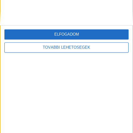
Most jött a drámai üzenet: Ausztriából figyelmeztették
Magyar Pétert!
Fordulat a Duna ügyében: sürgős jó hír érkezett Ausztriából
Magyar Péternek!Megérkezett az eső, Paksnál pedig megállt a...
ELFOGADOM
TOVÁBBI LEHETŐSÉGEK
Hirdetés
Mindenegyben blog
2026. augusztus 07. (péntek), 11:07
Friss!Drámai hír érkezett Lázár Jánosról !