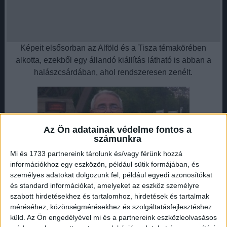
Képeit elsősorban az Alföld és a Tisza témakörében
alkotta, ezekből egy állandó kiállítás látható is abban a
halászcsárdában, ahol rendszeresen zenélt.
Az Ön adatainak védelme fontos a
számunkra
Mi és 1733 partnereink tárolunk és/vagy férünk hozzá
információkhoz egy eszközön, például sütik formájában, és
személyes adatokat dolgozunk fel, például egyedi azonosítókat
és standard információkat, amelyeket az eszköz személyre
Várkonyi Gyula egy sokgyermekes, nehéz sorsú
szabott hirdetésekhez és tartalomhoz, hirdetések és tartalmak
sándorfalvi családba született, tehetségének és
méréséhez, közönségmérésekhez és szolgáltatásfejlesztéshez
szorgalmának köszönhetően azonban sikerült kitörnie a
küld.
Az Ön engedélyével mi és a partnereink eszközleolvasásos
szegénységből. Bútorfestő inasból vált festőművésszé,