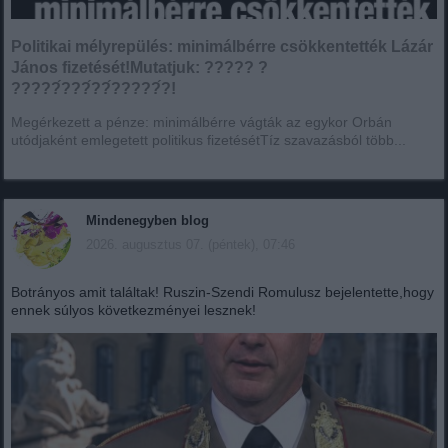
Politikai mélyrepülés: minimálbérre csökkentették Lázár
János fizetését!Mutatjuk: ????? ?
?????́???́??́?????́?!
Megérkezett a pénze: minimálbérre vágták az egykor Orbán
utódjaként emlegetett politikus fizetésétTíz szavazásból több...
Mindenegyben blog
2026. augusztus 07. (péntek), 07:46
Botrányos amit találtak! Ruszin-Szendi Romulusz bejelentette,hogy
ennek súlyos következményei lesznek!