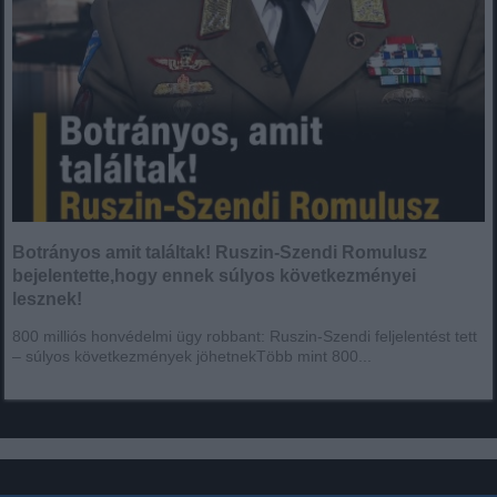
Botrányos amit találtak! Ruszin-Szendi Romulusz
bejelentette,hogy ennek súlyos következményei
lesznek!
800 milliós honvédelmi ügy robbant: Ruszin-Szendi feljelentést tett
– súlyos következmények jöhetnekTöbb mint 800...