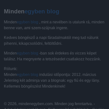
Minden
egyben blog
Minden
egyben blog
, mint a nevében is utalunk rá, minden
benne van, ami szem-szájnak ingere.
Kedves böngésző a napi fáradalmaktól meg tud nálunk
pihenni, kikapcsolódni, feltöltődni.
Minden
egyben blog
-ban sok érdekes és vicces képet
találsz. Ha megnyerte a tetszésedet csatlakozz hozzánk.
Rólunk:
Minden
egyben blog
indulási időpontja: 2012. március
Jelenleg két adminja van a blognak: egy fiú és egy lány.
Kellemes böngészést Mindenkinek!
© 2026, mindenegyben.com. Minden jog fenntartva. -