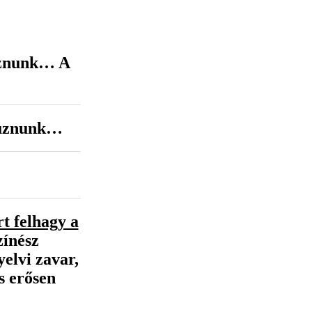
úznunk… A
súznunk…
rt felhagy a
zínész
elvi zavar,
is erősen