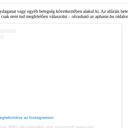
gydaganat vagy egyéb betegség következtében alakul ki. Az afáziás bet
, csak nem tud megfelelően válaszolni – olvasható az aphasie.hu oldalo
egtekintése az Instagramon
mer Willis (@rumerwillis) által megosztott bejegyzés