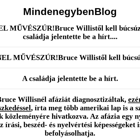
MindenegybenBlog
 MŰVÉSZÚR!Bruce Willistől kell búcs
családja jelentette be a hírt....
L MŰVÉSZÚR!Bruce Willistől kell búc
A családja jelentette be a hírt.
Bruce Willisnél afáziát diagnosztizáltak,
ezé
szkedéssel
, írta meg több amerikai lap is a s
k közleményére hivatkozva. Az afázia egy ny
 írási, beszéd- és nyelvértési képességeket 
befolyásolhatja.