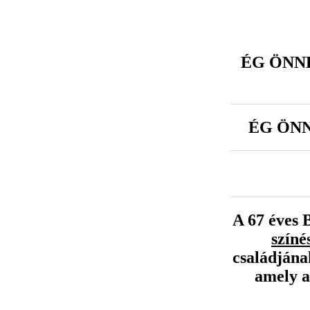
ÉG ÖNNEL
ÉG ÖNNE
A 67 éves 
színé
családjána
amely az