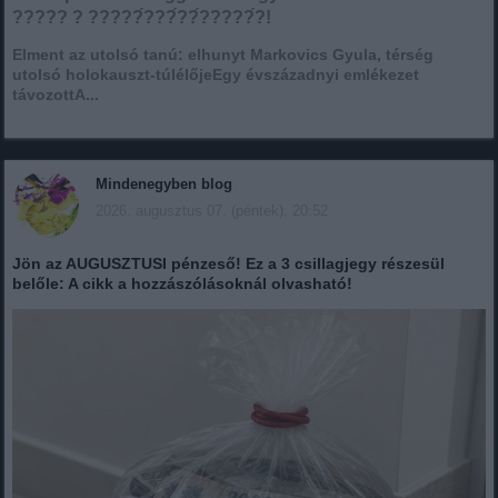
????? ? ?????́???́??́?????́?!
Elment az utolsó tanú: elhunyt Markovics Gyula, térség
utolsó holokauszt-túlélőjeEgy évszázadnyi emlékezet
távozottA...
Mindenegyben blog
2026. augusztus 07. (péntek), 20:52
Jön az AUGUSZTUSI pénzeső! Ez a 3 csillagjegy részesül
belőle: A cikk a hozzászólásoknál olvasható!