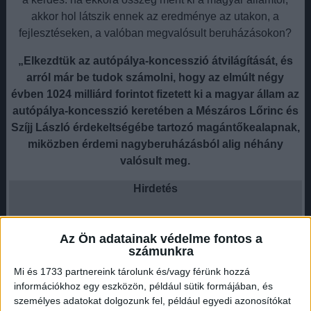
akkor hol látszik ennek az eredménye az utakon, a
fejlesztéseken, a valóban megvalósult beruházásokon?
„Elkezdtük az autópálya-koncesszió átvilágítását, és
arról már be tudok számolni, hogy az elmúlt négy
évben 1024 milliárd forintot fizetett ki a magyar állam az
autópálya-koncesszió keretében a Mészáros Lőrinc és
Szíjj László érdekeltségébe tartozó magántőkealapnak,
miközben érdemi nagyberuházásból alig néhány
valósult meg.
Hirdetés
Az Ön adatainak védelme fontos a
számunkra
”
Mi és 1733 partnereink tárolunk és/vagy férünk hozzá
információkhoz egy eszközön, például sütik formájában, és
– írta Vitézy Dávid oldalán.
személyes adatokat dolgozunk fel, például egyedi azonosítókat