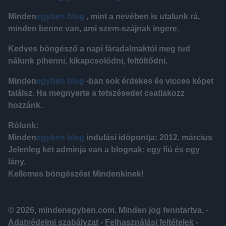
Minden
egyben blog
, mint a nevében is utalunk rá,
minden benne van, ami szem-szájnak ingere.
Kedves böngésző a napi fáradalmaktól meg tud
nálunk pihenni, kikapcsolódni, feltöltődni.
Minden
egyben blog
-ban sok érdekes és vicces képet
találsz. Ha megnyerte a tetszésedet csatlakozz
hozzánk.
Rólunk:
Minden
egyben blog
indulási időpontja: 2012. március
Jelenleg két adminja van a blognak: egy fiú és egy
lány.
Kellemes böngészést Mindenkinek!
© 2026, mindenegyben.com. Minden jog fenntartva. -
Adatvédelmi szabályzat
-
Felhasználási feltételek
-