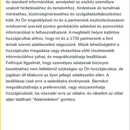
és standard információkat, amelyeket az eszköz személyre
Az autópálya-koncesszió átvilágítása elkezdődött
szabott hirdetésekhez és tartalomhoz, hirdetések és tartalmak
méréséhez, közönségmérésekhez és szolgáltatásfejlesztéshez
Vitézy Dávid közlése szerint az autópálya-koncesszió
küld.
Az Ön engedélyével mi és a partnereink eszközleolvasásos
átvilágítása már megkezdődött, és az elsőként
módszerrel szerzett pontos geolokációs adatokat és azonosítási
nyilvánosságra hozott adatok is komoly visszhangot
információkat is felhasználhatunk. A megfelelő helyre kattintva
hozzájárulhat ahhoz, hogy mi és a 1733 partnereink a fent
váltottak ki. A koncesszió lényege elvileg az lenne, hogy
leírtak szerint adatkezelést végezzünk. Másik lehetőségként a
egy hosszú távú szerződésben a koncesszor vállalja az
hozzájárulás megadása vagy elutasítása előtt részletesebb
autópályák működtetését, fenntartását és fejlesztését, majd
információkhoz juthat, és megváltoztathatja beállításait.
a befektetett pénzét később, a szerződés időtartama alatt
Felhívjuk figyelmét, hogy személyes adatainak bizonyos
nyeri vissza.
kezeléséhez nem feltétlenül szükséges az Ön hozzájárulása, de
jogában áll tiltakozni az ilyen jellegű adatkezelés ellen. A
Vitézy Dávid állítása szerint azonban ebben az ügyben
beállításai csak erre a weboldalra érvényesek. Bármikor
egészen más kép rajzolódik ki. Azt írja, hogy az állam az
megváltoztathatja a preferenciáit, vagy visszavonhatja
elmúlt években hatalmas összegeket fizetett ki, miközben
hozzájárulását, ha visszatér erre az oldalra, és rákattint az oldal
alján található "Adatvédelem" gombra.
az érdemi nagyberuházások szerinte alig láthatók.
Hirdetés