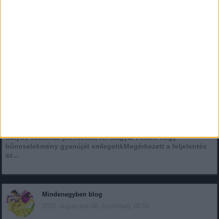
Feljelentették Magyar Péter miniszterelnököt! Hűtlen
kezelés és költségvetési csalás gyanúja is felmerült!
????? ? ?????́???́??́?????́?!
Súlyos vádakkal jelentették fel Magyar Pétert: négy
bűncselekmény gyanúját emlegetikMegérkezett a feljelentés
az...
Mindenegyben blog
2026. augusztus 08. (szombat), 05:56