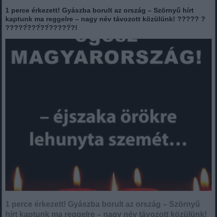
1 perce érkezett! Gyászba borult az ország – Szörnyű hírt
kaptunk ma reggelre – nagy név távozott közülünk! ????? ?
?????́???́??́?????́?!
1 perce érkezett! Gyászba borult az ország – Szörnyű
hírt kaptunk ma reggelre – nagy név távozott közülünk!