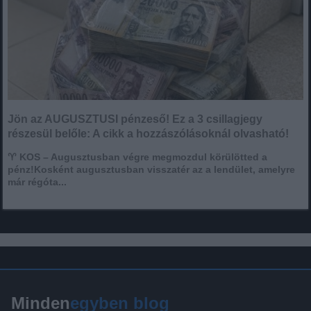
Jön az AUGUSZTUSI pénzeső! Ez a 3 csillagjegy
részesül belőle: A cikk a hozzászólásoknál olvasható!
♈ KOS – Augusztusban végre megmozdul körülötted a
pénz!Kosként augusztusban visszatér az a lendület, amelyre
már régóta...
Minden
egyben blog