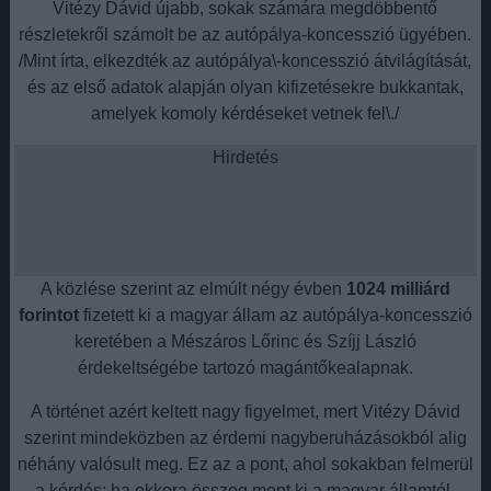
Vitézy Dávid újabb, sokak számára megdöbbentő
részletekről számolt be az autópálya-koncesszió ügyében.
/Mint írta, elkezdték az autópálya\-koncesszió átvilágítását,
és az első adatok alapján olyan kifizetésekre bukkantak,
amelyek komoly kérdéseket vetnek fel\./
Hirdetés
A közlése szerint az elmúlt négy évben
1024 milliárd
forintot
fizetett ki a magyar állam az autópálya-koncesszió
keretében a Mészáros Lőrinc és Szíjj László
érdekeltségébe tartozó magántőkealapnak.
A történet azért keltett nagy figyelmet, mert Vitézy Dávid
szerint mindeközben az érdemi nagyberuházásokból alig
néhány valósult meg. Ez az a pont, ahol sokakban felmerül
a kérdés: ha ekkora összeg ment ki a magyar államtól,