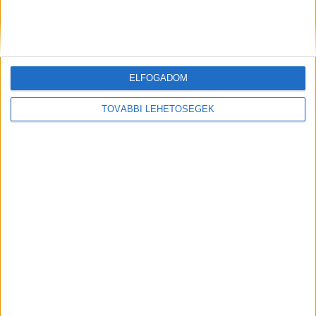
felelősséget nem vállalunk az esetleges
értelmezésekből eredő következményekért.
Előző
Következő
ELFOGADOM
Hirdetés
TOVÁBBI LEHETŐSÉGEK
Hirdetés