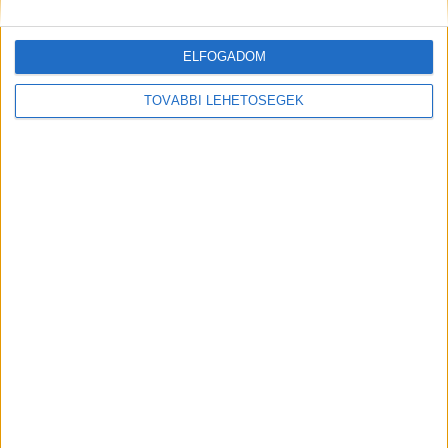
ELFOGADOM
TOVÁBBI LEHETŐSÉGEK
Mindenegyben blog
2026. augusztus 07. (péntek), 08:47
Hirdetés
Magyar Péter döntött: távozik posztjáról a volt miniszter