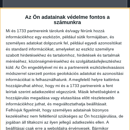
Az Ön adatainak védelme fontos a
számunkra
Mi és 1733 partnereink tárolunk és/vagy férünk hozzá
információkhoz egy eszközön, például sütik formájában, és
? Mentőhelikopter vitte el a sérült magyar nőt
személyes adatokat dolgozunk fel, például egyedi azonosítókat
és standard információkat, amelyeket az eszköz személyre
Hirdetés
szabott hirdetésekhez és tartalomhoz, hirdetések és tartalmak
méréséhez, közönségmérésekhez és szolgáltatásfejlesztéshez
küld.
Az Ön engedélyével mi és a partnereink eszközleolvasásos
módszerrel szerzett pontos geolokációs adatokat és azonosítási
információkat is felhasználhatunk. A megfelelő helyre kattintva
hozzájárulhat ahhoz, hogy mi és a 1733 partnereink a fent
A harmadik áldozat, egy
30 év körüli magyar nő
,
leírtak szerint adatkezelést végezzünk. Másik lehetőségként a
vélhetően az egyik motor utasa volt. Súlyos sérüléseket
hozzájárulás megadása vagy elutasítása előtt részletesebb
szenvedett, de
eszméleténél volt
, amikor a segítség
információkhoz juthat, és megváltoztathatja beállításait.
Felhívjuk figyelmét, hogy személyes adatainak bizonyos
megérkezett. Őt a karánsebesi SMURD egység
kezeléséhez nem feltétlenül szükséges az Ön hozzájárulása, de
mentőhelikoptere
a nagyszebeni sürgősségi kórházba
jogában áll tiltakozni az ilyen jellegű adatkezelés ellen. A
szállította
, ahol jelenleg is ápolják.
beállításai csak erre a weboldalra érvényesek. Bármikor