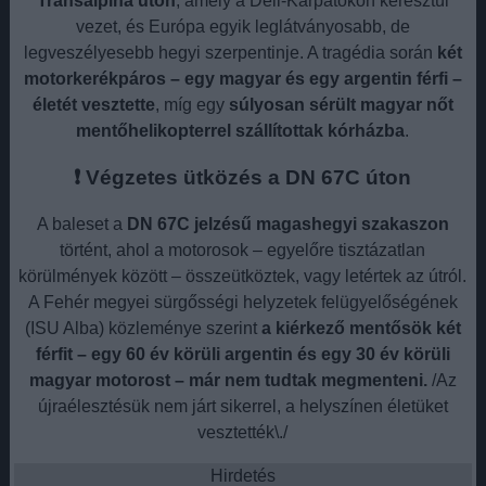
Transalpina úton
, amely a Déli-Kárpátokon keresztül
vezet, és Európa egyik leglátványosabb, de
legveszélyesebb hegyi szerpentinje. A tragédia során
két
motorkerékpáros – egy magyar és egy argentin férfi –
életét vesztette
, míg egy
súlyosan sérült magyar nőt
mentőhelikopterrel szállítottak kórházba
.
❗ Végzetes ütközés a DN 67C úton
A baleset a
DN 67C jelzésű magashegyi szakaszon
történt, ahol a motorosok – egyelőre tisztázatlan
körülmények között – összeütköztek, vagy letértek az útról.
A Fehér megyei sürgősségi helyzetek felügyelőségének
(ISU Alba) közleménye szerint
a kiérkező mentősök két
férfit – egy 60 év körüli argentin és egy 30 év körüli
magyar motorost – már nem tudtak megmenteni.
/Az
újraélesztésük nem járt sikerrel, a helyszínen életüket
vesztették\./
Hirdetés