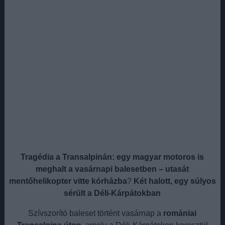
Tragédia a Transalpinán: egy magyar motoros is
meghalt a vasárnapi balesetben – utasát
mentőhelikopter vitte kórházba
?️
Két halott, egy súlyos
sérült a Déli-Kárpátokban
Szívszorító baleset történt vasárnap a
romániai