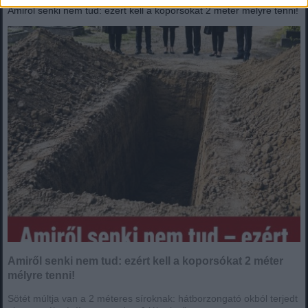
Amiről senki nem tud: ezért kell a koporsókat 2 méter mélyre tenni!
Amiről senki nem tud: ezért kell a koporsókat 2 méter
mélyre tenni!
Sötét múltja van a 2 méteres síroknak: hátborzongató okból terjedt