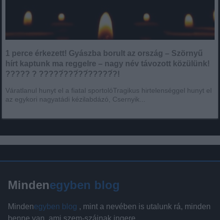
1 perce érkezett! Gyászba borult az ország – Szörnyű
hírt kaptunk ma reggelre – nagy név távozott közülünk!
????? ? ?????́???́??́?????́?!
Váratlanul hunyt el a fiatal sportolóTragikus hirtelenséggel hunyt el
az egykori nagyatádi kézilabdázó, Csernyik...
Minden
egyben blog
Minden
egyben blog
, mint a nevében is utalunk rá, minden
benne van, ami szem-szájnak ingere.