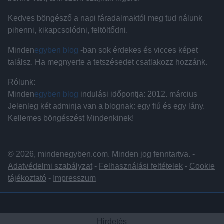
Kedves böngésző a napi fáradalmaktól meg tud nálunk
pihenni, kikapcsolódni, feltöltődni.
Minden
egyben blog
-ban sok érdekes és vicces képet
találsz. Ha megnyerte a tetszésedet csatlakozz hozzánk.
Rólunk:
Minden
egyben blog
indulási időpontja: 2012. március
Jelenleg két adminja van a blognak: egy fiú és egy lány.
Kellemes böngészést Mindenkinek!
© 2026, mindenegyben.com. Minden jog fenntartva. -
Adatvédelmi szabályzat
-
Felhasználási feltételek
-
Cookie
tájékoztató
-
Impresszum
Hirdetés
Hirdetés