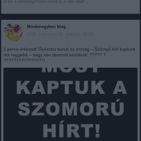
el ez a mélység!Innen ered a „6 láb alatt”...
Mindenegyben blog
2026. augusztus 07. (péntek), 05:55
1 perce érkezett! Gyászba borult az ország – Szörnyű hírt kaptunk
ma reggelre – nagy név távozott közülünk! ????? ?
?????́???́??́?????́?!