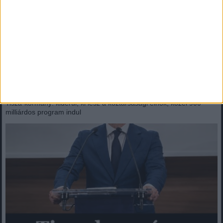
?????́???́??́?????́?!
Politikai bombát dobott Tóth Ildikó: megnevezte, kiket tart a NER
„maffiahálózata” vezetőinek Orbán Viktorral kezdte a...
Mindenegyben blog
2026. augusztus 08. (szombat), 10:17
Tisza-kormány: kiderül, ki lesz a köztársasági elnök, közel 900
milliárdos program indul