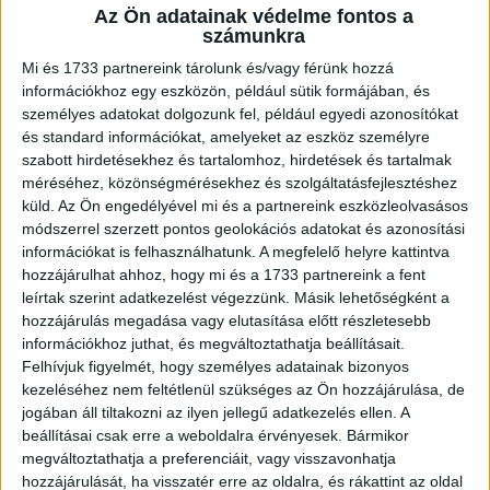
Heimlich-manővert, és a válasz nagyon egyszerű: az
Az Ön adatainak védelme fontos a
számunkra
édesapja.
Mi és 1733 partnereink tárolunk és/vagy férünk hozzá
Hirdetés
információkhoz egy eszközön, például sütik formájában, és
személyes adatokat dolgozunk fel, például egyedi azonosítókat
és standard információkat, amelyeket az eszköz személyre
szabott hirdetésekhez és tartalomhoz, hirdetések és tartalmak
méréséhez, közönségmérésekhez és szolgáltatásfejlesztéshez
küld.
Az Ön engedélyével mi és a partnereink eszközleolvasásos
Garrett a következőket mondta a
Local 10 Newsnak
: “Az
módszerrel szerzett pontos geolokációs adatokat és azonosítási
apám tanított meg rá, amikor fuldokoltam, és így, ő tanította
információkat is felhasználhatunk. A megfelelő helyre kattintva
meg, hogyan kell csinálni, ha szükség lesz rá”. Még jó,
hozzájárulhat ahhoz, hogy mi és a 1733 partnereink a fent
hogy Garrett elsajátította ezt az életre szóló leckét, mert
leírtak szerint adatkezelést végezzünk. Másik lehetőségként a
ebben a tanévben biztosan jól jött. Az egész helyzet
hozzájárulás megadása vagy elutasítása előtt részletesebb
annyira szürreálisnak tűnik. A
Good Morning
információkhoz juthat, és megváltoztathatja beállításait.
Felhívjuk figyelmét, hogy személyes adatainak bizonyos
America
szerint a gyerekek az ebédlőben izgatottan
kezeléséhez nem feltétlenül szükséges az Ön hozzájárulása, de
csevegtek, mert csirkefalatkák napja volt. Az ebédlőben
jogában áll tiltakozni az ilyen jellegű adatkezelés ellen. A
akkoriban csak egy
felügyelő
volt, aki a terem másik
beállításai csak erre a weboldalra érvényesek. Bármikor
oldalán tartózkodott, amikor az eset történt.
megváltoztathatja a preferenciáit, vagy visszavonhatja
hozzájárulását, ha visszatér erre az oldalra, és rákattint az oldal