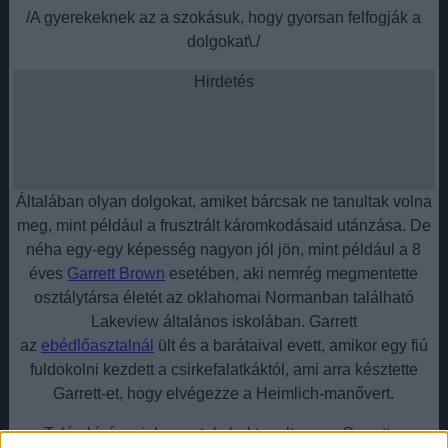
/A gyerekeknek az a szokásuk, hogy gyorsan felfogják a
dolgokat\./
Hirdetés
Általában olyan dolgokat, amiket bárcsak ne tanultak volna
meg, mint például a frusztrált káromkodásaid utánzása. De
néha egy-egy képesség nagyon jól jön, mint például a 8
éves
Garrett Brown
esetében, aki nemrég megmentette
osztálytársa életét az oklahomai Normanban található
Lakeview általános iskolában. Garrett
az
ebédlőasztalnál
ült és a barátaival evett, amikor egy fiú
fuldokolni kezdett a csirkefalatkáktól, ami arra késztette
Garrett-et, hogy elvégezze a Heimlich-manővert.
Talán kíváncsiak vagytok, hol tanulta meg Garrett a