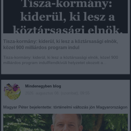
Tisza-kormány: kiderül, ki lesz a köztársasági elnök,
közel 900 milliárdos program indul
Tisza-kormány: kiderül, ki lesz a köztársasági elnök, közel 900
milliárdos program indulRendkívüli helyzetet okozott a...
Mindenegyben blog
2026. augusztus 08. (szombat), 09:55
Magyar Péter bejelentette: történelmi változás jön Magyarországon