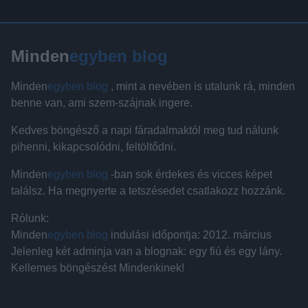
Minden
egyben blog
Minden
egyben blog
, mint a nevében is utalunk rá, minden
benne van, ami szem-szájnak ingere.
Kedves böngésző a napi fáradalmaktól meg tud nálunk
pihenni, kikapcsolódni, feltöltődni.
Minden
egyben blog
-ban sok érdekes és vicces képet
találsz. Ha megnyerte a tetszésedet csatlakozz hozzánk.
Rólunk:
Minden
egyben blog
indulási időpontja: 2012. március
Jelenleg két adminja van a blognak: egy fiú és egy lány.
Kellemes böngészést Mindenkinek!