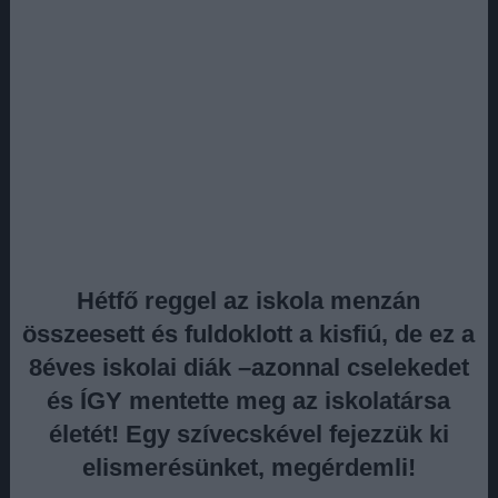
Hétfő reggel az iskola menzán
összeesett és fuldoklott a kisfiú, de ez a
8éves iskolai diák –azonnal cselekedet
és ÍGY mentette meg az iskolatársa
életét! Egy szívecskével fejezzük ki
elismerésünket, megérdemli!