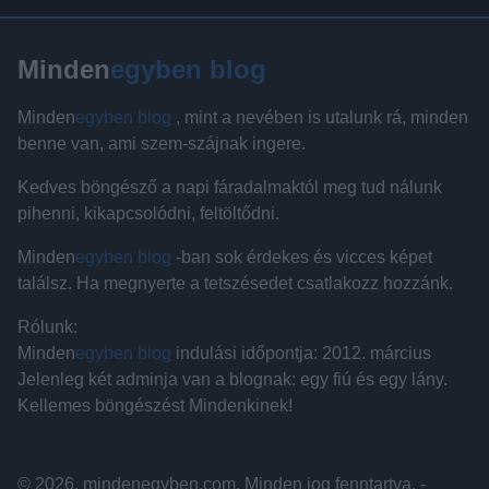
Minden
egyben blog
Minden
egyben blog
, mint a nevében is utalunk rá, minden
benne van, ami szem-szájnak ingere.
Kedves böngésző a napi fáradalmaktól meg tud nálunk
pihenni, kikapcsolódni, feltöltődni.
Minden
egyben blog
-ban sok érdekes és vicces képet
találsz. Ha megnyerte a tetszésedet csatlakozz hozzánk.
Rólunk:
Minden
egyben blog
indulási időpontja: 2012. március
Jelenleg két adminja van a blognak: egy fiú és egy lány.
Kellemes böngészést Mindenkinek!
© 2026, mindenegyben.com. Minden jog fenntartva. -