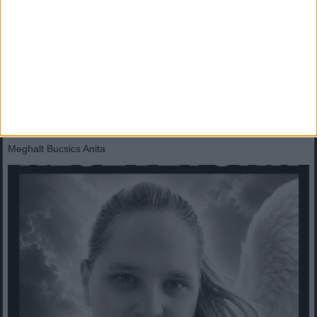
eltűnt Orbán Viktort!
Lesifotó buktatta le Orbán Viktort: egy szerbiai fesztiválon, sörözés
közben került elő!Váratlan helyen bukkant...
Mindenegyben blog
2026. augusztus 08. (szombat), 13:05
Meghalt Bucsics Anita