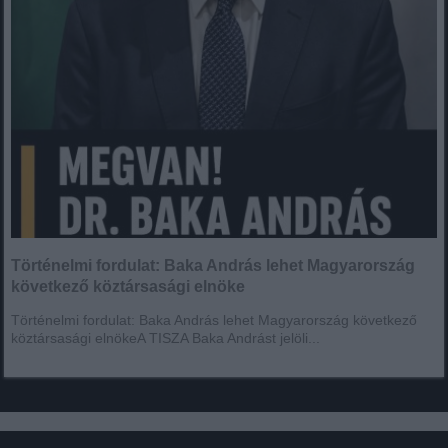
Történelmi fordulat: Baka András lehet Magyarország
következő köztársasági elnöke
Történelmi fordulat: Baka András lehet Magyarország következő
köztársasági elnökeA TISZA Baka Andrást jelöli...