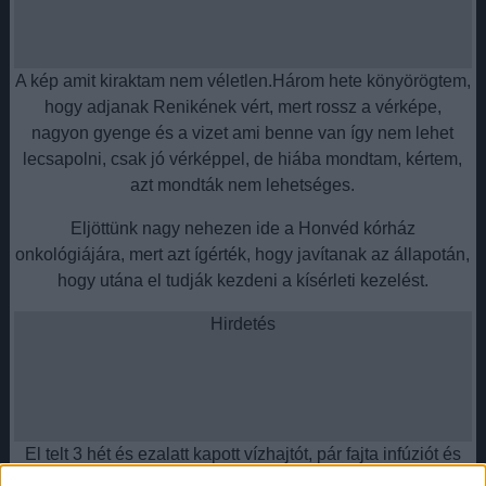
A kép amit kiraktam nem véletlen.Három hete könyörögtem,
hogy adjanak Renikének vért, mert rossz a vérképe,
nagyon gyenge és a vizet ami benne van így nem lehet
lecsapolni, csak jó vérképpel, de hiába mondtam, kértem,
azt mondták nem lehetséges.
Eljöttünk nagy nehezen ide a Honvéd kórház
onkológiájára, mert azt ígérték, hogy javítanak az állapotán,
hogy utána el tudják kezdeni a kísérleti kezelést.
Hirdetés
El telt 3 hét és ezalatt kapott vízhajtót, pár fajta infúziót és
morfiumot. Először 4óránként,majd 2óránként. Most 3hét