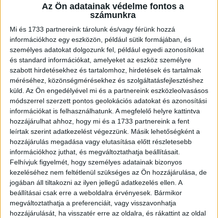
Az Ön adatainak védelme fontos a
után elküldtek innen minket, holnap viszik Salgótarjánba a
számunkra
hospice osztályra, ahol meghalni viszik a betegeket.
Mi és 1733 partnereink tárolunk és/vagy férünk hozzá
Érdekes módon most hirtelen mégis tudtak vért adni,
információkhoz egy eszközön, például sütik formájában, és
mondván, hogy kibírja az utazást és legyen valamilyen
személyes adatokat dolgozunk fel, például egyedi azonosítókat
vérképe. Amíg tartott a kemoterápia nagyon kedves volt
és standard információkat, amelyeket az eszköz személyre
mindenki, most idegenekké váltak.
szabott hirdetésekhez és tartalomhoz, hirdetések és tartalmak
Hirdetés
méréséhez, közönségmérésekhez és szolgáltatásfejlesztéshez
küld.
Az Ön engedélyével mi és a partnereink eszközleolvasásos
módszerrel szerzett pontos geolokációs adatokat és azonosítási
információkat is felhasználhatunk. A megfelelő helyre kattintva
hozzájárulhat ahhoz, hogy mi és a 1733 partnereink a fent
leírtak szerint adatkezelést végezzünk. Másik lehetőségként a
El telt másfél év és mondhatni hiába, mert nem szóltak
hozzájárulás megadása vagy elutasítása előtt részletesebb
időben, hogy nem tudnak segíteni és menjünk máshová
információkhoz juthat, és megváltoztathatja beállításait.
esetleg. Mi végig bíztunk, de nem kellett volna.
Felhívjuk figyelmét, hogy személyes adatainak bizonyos
kezeléséhez nem feltétlenül szükséges az Ön hozzájárulása, de
Renike betegsége: embrionális rhabdomiosarcoma, ami az
jogában áll tiltakozni az ilyen jellegű adatkezelés ellen. A
arcából indult, amit megműtöttek,és még további 5helyről
beállításai csak erre a weboldalra érvényesek. Bármikor
megváltoztathatja a preferenciáit, vagy visszavonhatja
vették ki a daganatot. 2sorozat kemoterápia ami 1alkalom
hozzájárulását, ha visszatér erre az oldalra, és rákattint az oldal
kb.2x6 óra 2napon át. Majd a max.sugárkezelés 35