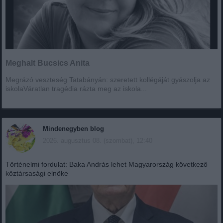
Meghalt Bucsics Anita
Megrázó veszteség Tatabányán: szeretett kollégáját gyászolja az
iskolaVáratlan tragédia rázta meg az iskola...
Mindenegyben blog
2026. augusztus 08. (szombat), 12:40
Történelmi fordulat: Baka András lehet Magyarország következő
köztársasági elnöke