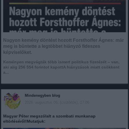
Nagyon kemény döntést hozott Forsthoffer Ágnes: már
meg is büntette a legtöbbet hiányzó fideszes
képviselőket.
Keményen megvágták több ismert politikus fizetését – van,
aki alig 256 554 forintot kapottA hiányzások miatt csökkent
a...
Mindenegyben blog
2026. augusztus 06. (csütörtök), 17:06
Magyar Péter megszólalt a szombati munkanap
eltörléséről!Mutatjuk: