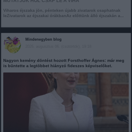
MUTATJUK HOL CSAP LE A VIHA
Viharos éjszaka jön, pénteken újabb zivatarok csaphatnak
leZivatarok az éjszakai órákbanAz előttünk álló éjszakán a...
Mindenegyben blog
2026. augusztus 06. (csütörtök), 19:18
Nagyon kemény döntést hozott Forsthoffer Ágnes: már meg
is büntette a legtöbbet hiányzó fideszes képviselőket.