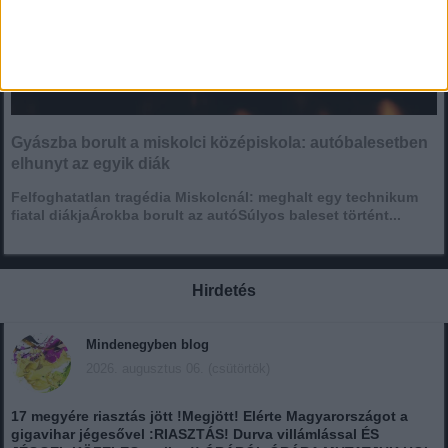
Gyászba borult a miskolci középiskola: autóbalesetben
elhunyt az egyik diák
Felfoghatatlan tragédia Miskolcnál: meghalt egy technikum
fiatal diákjaÁrokba borult az autóSúlyos baleset történt...
Hirdetés
Mindenegyben blog
2026. augusztus 06. (csütörtök)
17 megyére riasztás jött !Megjött! Elérte Magyarországot a
gigavihar jégesővel :RIASZTÁS! Durva villámlással ÉS