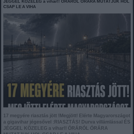
JÉGGEL KÖZELEG a vihar!! ÓRÁRÓL ÓRÁRA MUTATJUK HOL
CSAP LE A VIHA
17 megyére riasztás jött !Megjött! Elérte Magyarországot
a gigavihar jégesővel :RIASZTÁS! Durva villámlással ÉS
JÉGGEL KÖZELEG a vihar!! ÓRÁRÓL ÓRÁRA