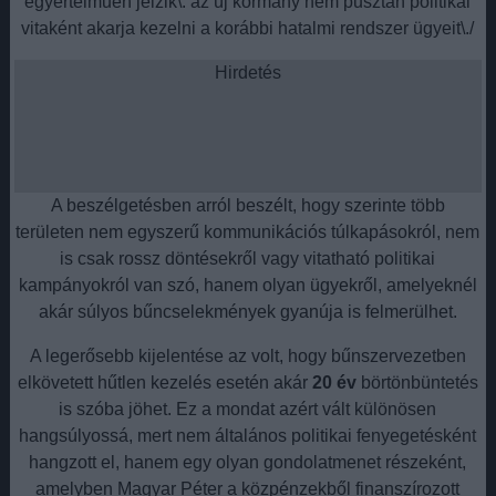
egyértelműen jelzik\: az új kormány nem pusztán politikai
vitaként akarja kezelni a korábbi hatalmi rendszer ügyeit\./
Hirdetés
A beszélgetésben arról beszélt, hogy szerinte több
területen nem egyszerű kommunikációs túlkapásokról, nem
is csak rossz döntésekről vagy vitatható politikai
kampányokról van szó, hanem olyan ügyekről, amelyeknél
akár súlyos bűncselekmények gyanúja is felmerülhet.
A legerősebb kijelentése az volt, hogy bűnszervezetben
elkövetett hűtlen kezelés esetén akár
20 év
börtönbüntetés
is szóba jöhet. Ez a mondat azért vált különösen
hangsúlyossá, mert nem általános politikai fenyegetésként
hangzott el, hanem egy olyan gondolatmenet részeként,
amelyben Magyar Péter a közpénzekből finanszírozott