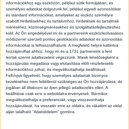
információkhoz egy eszközön, például sütik formájában, és
személyes adatokat dolgozunk fel, például egyedi azonosítókat
és standard információkat, amelyeket az eszköz személyre
szabott hirdetésekhez és tartalomhoz, hirdetések és tartalmak
Magyar Péter szerint a korábbi rendszer azért tudta hosszú
méréséhez, közönségmérésekhez és szolgáltatásfejlesztéshez
ideig elfedni ezeket az ügyeket, mert közpénzből
küld.
Az Ön engedélyével mi és a partnereink eszközleolvasásos
működtetett propagandagépezet védte. Úgy látja, most,
módszerrel szerzett pontos geolokációs adatokat és azonosítási
hogy ez a rendszer „szétesni látszik”, sokkal könnyebb lesz
információkat is felhasználhatunk. A megfelelő helyre kattintva
feltárni, mi történt valójában, kik döntöttek, kik írtak alá, kik
hozzájárulhat ahhoz, hogy mi és a 1731 partnereink a fent
hagytak jóvá kifizetéseket, és milyen állami szereplők
leírtak szerint adatkezelést végezzünk. Másik lehetőségként a
működhettek közre ezekben a folyamatokban.
hozzájárulás megadása vagy elutasítása előtt részletesebb
információkhoz juthat, és megváltoztathatja beállításait.
A kijelentések politikailag is nagy súlyúak, mert Magyar
Felhívjuk figyelmét, hogy személyes adatainak bizonyos
Péter nem egyszerűen azt állítja, hogy a korábbi hatalom
kezeléséhez nem feltétlenül szükséges az Ön hozzájárulása, de
jogában áll tiltakozni az ilyen jellegű adatkezelés ellen. A
hibákat követett el. Azt mondja: rendszerszintű működésről
beállításai csak erre a weboldalra érvényesek. Bármikor
lehet szó, amelyben közpénzek, állami intézmények,
megváltoztathatja a preferenciáit, vagy visszavonhatja
médiakampányok és döntéshozói felelősségek
hozzájárulását, ha visszatér erre az oldalra, és rákattint az oldal
kapcsolódhattak össze. Ez pedig már túlmutat azon, amit
alján található "Adatvédelem" gombra.
egy kormányváltás után szokásos politikai vitának lehetne
nevezni.