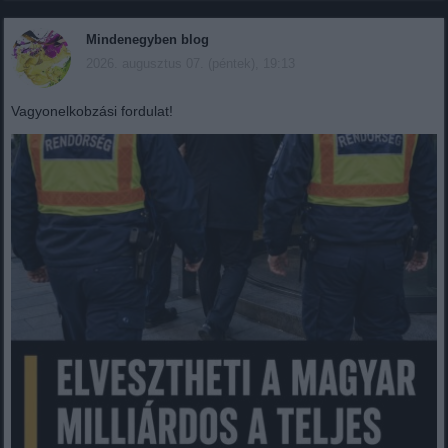
Mindenegyben blog
2026. augusztus 07. (péntek), 19:13
Vagyonelkobzási fordulat!