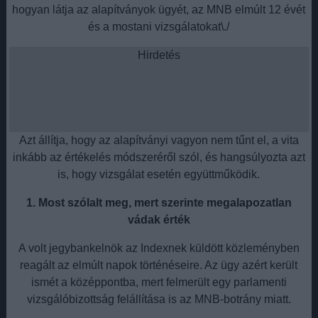
hogyan látja az alapítványok ügyét, az MNB elmúlt 12 évét
és a mostani vizsgálatokat\./
Hirdetés
Azt állítja, hogy az alapítványi vagyon nem tűnt el, a vita
inkább az értékelés módszeréről szól, és hangsúlyozta azt
is, hogy vizsgálat esetén együttműködik.
1. Most szólalt meg, mert szerinte megalapozatlan
vádak érték
A volt jegybankelnök az Indexnek küldött közleményben
reagált az elmúlt napok történéseire. Az ügy azért került
ismét a középpontba, mert felmerült egy parlamenti
vizsgálóbizottság felállítása is az MNB-botrány miatt.