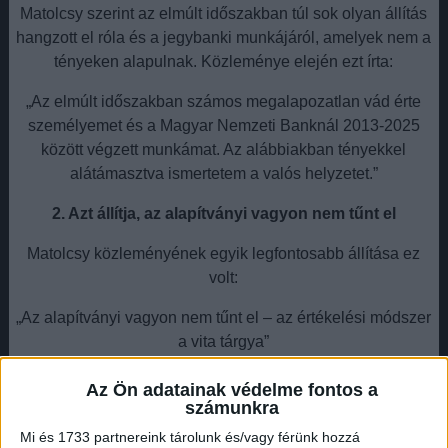
Matolcsy szerint az elmúlt időszakban túl sok olyan állítás
hangzott el róla és a jegybanki munkájáról, amelyek nem a
tényeken alapulnak. Közleménye elején ezt írta:
„Az elmúlt időszakban számos megalapozatlan vád érte
személyemet és a Magyar Nemzeti Banknál 2013-2025
között végzett munkámat. Az alábbiakban tényekkel
alátámasztva ismertetem a valós helyzetet.”
2. Azt állítja, az alapítványi vagyon nem tűnt el
Matolcsy közleményének egyik legfontosabb állítása ez
volt:
„Az alapítványi vagyon nem tűnt el – az értékelési módszer
a vita tárgya”
Szerinte a közbeszédben emlegetett hatalmas veszteség
Az Ön adatainak védelme fontos a
nem valódi vagyonvesztés, hanem abból fakad, hogy
számunkra
egyesek más módszerrel számolják az érintett
Mi és 1733 partnereink tárolunk és/vagy férünk hozzá