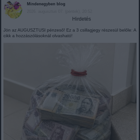
Mindenegyben blog
2026. augusztus 07. (péntek), 20:52
Hirdetés
Jön az AUGUSZTUSI pénzeső! Ez a 3 csillagjegy részesül belőle: A
cikk a hozzászólásoknál olvasható!