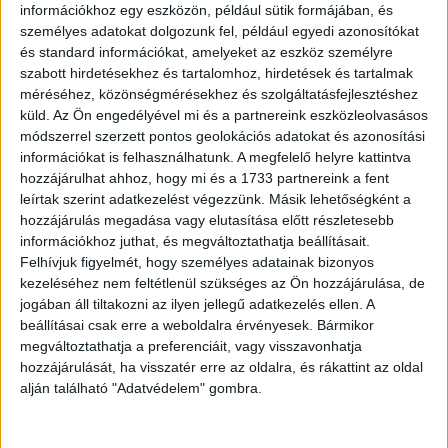
vagyonelemek értékét. Azt írta, hogy az alapítványok
információkhoz egy eszközön, például sütik formájában, és
önállóan működtek, az MNB nem irányíthatta azok
személyes adatokat dolgozunk fel, például egyedi azonosítókat
és standard információkat, amelyeket az eszköz személyre
gazdálkodását, és a befektetett eszközök továbbra is
szabott hirdetésekhez és tartalomhoz, hirdetések és tartalmak
szerepelnek a mérlegekben.
méréséhez, közönségmérésekhez és szolgáltatásfejlesztéshez
küld.
Az Ön engedélyével mi és a partnereink eszközleolvasásos
Hirdetés
módszerrel szerzett pontos geolokációs adatokat és azonosítási
információkat is felhasználhatunk. A megfelelő helyre kattintva
hozzájárulhat ahhoz, hogy mi és a 1733 partnereink a fent
leírtak szerint adatkezelést végezzünk. Másik lehetőségként a
hozzájárulás megadása vagy elutasítása előtt részletesebb
információkhoz juthat, és megváltoztathatja beállításait.
Külön kitért a Globe Trade Centre S.A.
Felhívjuk figyelmét, hogy személyes adatainak bizonyos
részvénycsomagjára is, amely szerinte mögöttes
kezeléséhez nem feltétlenül szükséges az Ön hozzájárulása, de
ingatlanvagyonnal rendelkező, hosszú távú befektetés,
jogában áll tiltakozni az ilyen jellegű adatkezelés ellen. A
beállításai csak erre a weboldalra érvényesek. Bármikor
ezért nem lehet pusztán az aktuális tőzsdei árfolyam
megváltoztathatja a preferenciáit, vagy visszavonhatja
alapján megítélni. A volt jegybankelnök szerint a befektetés
hozzájárulását, ha visszatér erre az oldalra, és rákattint az oldal
értékét nem napi piaci hangulat, hanem hosszabb távon az
alján található "Adatvédelem" gombra.
eszközök tényleges értéke mutatja meg.
3. Az MNB 12 éves munkáját védi, és eredményeket