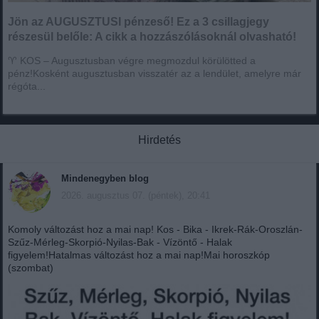
Jön az AUGUSZTUSI pénzeső! Ez a 3 csillagjegy
részesül belőle: A cikk a hozzászólásoknál olvasható!
♈ KOS – Augusztusban végre megmozdul körülötted a
pénz!Kosként augusztusban visszatér az a lendület, amelyre már
régóta...
Hirdetés
Mindenegyben blog
2026. augusztus 07. (péntek), 20:41
Komoly változást hoz a mai nap! Kos - Bika - Ikrek-Rák-Oroszlán-
Szűz-Mérleg-Skorpió-Nyilas-Bak - Vízöntő - Halak
figyelem!Hatalmas változást hoz a mai nap!Mai horoszkóp
(szombat)