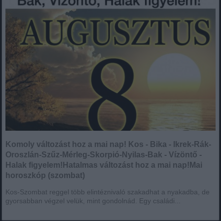
Komoly változást hoz a mai nap! Kos - Bika - Ikrek-Rák-
Oroszlán-Szűz-Mérleg-Skorpió-Nyilas-Bak - Vízöntő -
Halak figyelem!Hatalmas változást hoz a mai nap!Mai
horoszkóp (szombat)
Kos-Szombat reggel több elintéznivaló szakadhat a nyakadba, de
gyorsabban végzel velük, mint gondolnád. Egy családi...