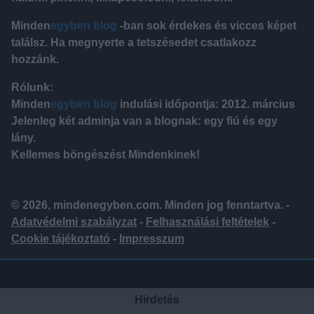
Minden
egyben blog
-ban sok érdekes és vicces képet
találsz. Ha megnyerte a tetszésedet csatlakozz
hozzánk.
Rólunk:
Minden
egyben blog
indulási időpontja: 2012. március
Jelenleg két adminja van a blognak: egy fiú és egy
lány.
Kellemes böngészést Mindenkinek!
© 2026, mindenegyben.com. Minden jog fenntartva. -
Adatvédelmi szabályzat
-
Felhasználási feltételek
-
Cookie tájékoztató
-
Impresszum
Hirdetés
Hirdetés