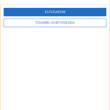
információkat, és ennek megfelelően semmiféle
felelősséget nem vállalunk az esetleges
ELFOGADOM
értelmezésekből eredő következményekért.
TOVÁBBI LEHETŐSÉGEK
Előző
Következő
Hirdetés
Hirdetés