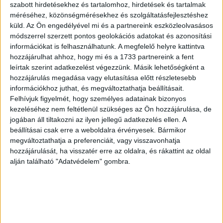
mielőbbi és teljes felépülést kívántak.
szabott hirdetésekhez és tartalomhoz, hirdetések és tartalmak
méréséhez, közönségmérésekhez és szolgáltatásfejlesztéshez
Hirdetés
küld.
Az Ön engedélyével mi és a partnereink eszközleolvasásos
módszerrel szerzett pontos geolokációs adatokat és azonosítási
információkat is felhasználhatunk. A megfelelő helyre kattintva
hozzájárulhat ahhoz, hogy mi és a 1733 partnereink a fent
leírtak szerint adatkezelést végezzünk. Másik lehetőségként a
hozzájárulás megadása vagy elutasítása előtt részletesebb
A tragédia körülményeiről a közlés alapján annyi tudható,
információkhoz juthat, és megváltoztathatja beállításait.
hogy Szöllősi Tamás szolgálatteljesítés közben vesztette
Felhívjuk figyelmét, hogy személyes adatainak bizonyos
életét, vagyis akkor érte a halálos baleset, amikor a
kezeléséhez nem feltétlenül szükséges az Ön hozzájárulása, de
munkáját végezte.
jogában áll tiltakozni az ilyen jellegű adatkezelés ellen. A
beállításai csak erre a weboldalra érvényesek. Bármikor
Ez a veszteség különösen fájdalmas, hiszen egy olyan
megváltoztathatja a preferenciáit, vagy visszavonhatja
hozzájárulását, ha visszatér erre az oldalra, és rákattint az oldal
rendőr halt meg, aki éveken át a közlekedés biztonságáért
alján található "Adatvédelem" gombra.
dolgozott, és a mindennapi szolgálat részeként állt helyt az
utakon. Halála pótolhatatlan űrt hagy maga után a
rendőrségnél, a kollégái között és a családjában is.