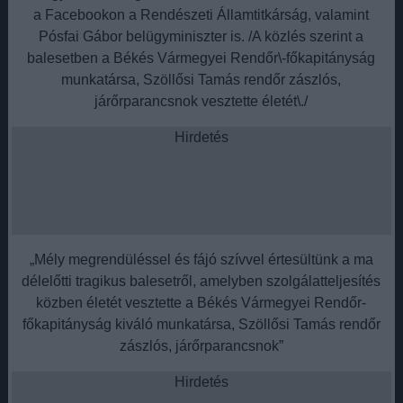
a Facebookon a Rendészeti Államtitkárság, valamint
Pósfai Gábor belügyminiszter is. /A közlés szerint a
balesetben a Békés Vármegyei Rendőr\-főkapitányság
munkatársa, Szöllősi Tamás rendőr zászlós,
járőrparancsnok vesztette életét\./
Hirdetés
„Mély megrendüléssel és fájó szívvel értesültünk a ma
délelőtti tragikus balesetről, amelyben szolgálatteljesítés
közben életét vesztette a Békés Vármegyei Rendőr-
főkapitányság kiváló munkatársa, Szöllősi Tamás rendőr
zászlós, járőrparancsnok”
Hirdetés