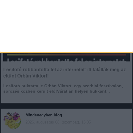
Lesifotó robbantotta fel az internetet: itt találták meg az
eltűnt Orbán Viktort!
Lesifotó buktatta le Orbán Viktort: egy szerbiai fesztiválon,
sörözés közben került elő!Váratlan helyen bukkant...
Mindenegyben blog
2026. augusztus 08. (szombat), 13:05