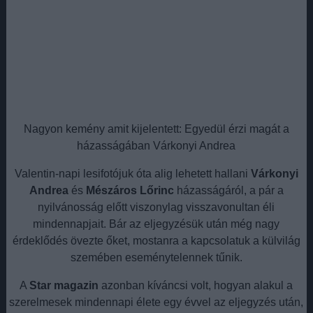
Nagyon kemény amit kijelentett: Egyedül érzi magát a
házasságában Várkonyi Andrea
Valentin-napi lesifotójuk óta alig lehetett hallani
Várkonyi
Andrea
és
Mészáros Lőrinc
házasságáról, a pár a
nyilvánosság előtt viszonylag visszavonultan éli
mindennapjait. Bár az eljegyzésük után még nagy
érdeklődés övezte őket, mostanra a kapcsolatuk a külvilág
szemében eseménytelennek tűnik.
A
Star magazin
azonban kíváncsi volt, hogyan alakul a
szerelmesek mindennapi élete egy évvel az eljegyzés után,