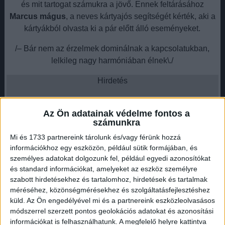
és mit tartogat számukra a jövő. Ennek feltárásához
Marcus mágus
, a neves kártyajós segítségét kérték, aki a
kártyákból olvasta ki a pár előtt álló eseményeket.
/– Bár nem az érzelmek dominálnak a kapcsolatukban,
lelkileg nagy harmóniában élnek\./
Hirdetés
Az Ön adatainak védelme fontos a
számunkra
Mi és 1733 partnereink tárolunk és/vagy férünk hozzá
Noha sok az irigy és kétkedő, nem foglalkoznak velük.
információkhoz egy eszközön, például sütik formájában, és
Hirdetés
személyes adatokat dolgozunk fel, például egyedi azonosítókat
és standard információkat, amelyeket az eszköz személyre
szabott hirdetésekhez és tartalomhoz, hirdetések és tartalmak
méréséhez, közönségmérésekhez és szolgáltatásfejlesztéshez
küld.
Az Ön engedélyével mi és a partnereink eszközleolvasásos
módszerrel szerzett pontos geolokációs adatokat és azonosítási
Az elkövetkező években biztosan nem fordul meg a
információkat is felhasználhatunk. A megfelelő helyre kattintva