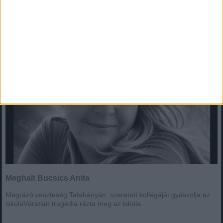
Meghalt Bucsics Anita
Megrázó veszteség Tatabányán: szeretett kollégáját gyászolja az
iskolaVáratlan tragédia rázta meg az iskola...