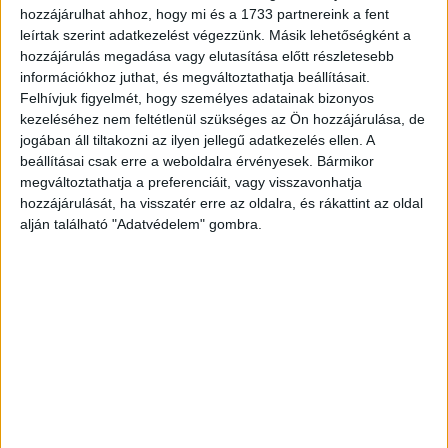
fejükben a válás gondolata, közös gyerek helyett pedig az
hozzájárulhat ahhoz, hogy mi és a 1733 partnereink a fent
anyagiakra összpontosítanak.
leírtak szerint adatkezelést végezzünk. Másik lehetőségként a
Hirdetés
hozzájárulás megadása vagy elutasítása előtt részletesebb
információkhoz juthat, és megváltoztathatja beállításait.
Felhívjuk figyelmét, hogy személyes adatainak bizonyos
kezeléséhez nem feltétlenül szükséges az Ön hozzájárulása, de
jogában áll tiltakozni az ilyen jellegű adatkezelés ellen. A
beállításai csak erre a weboldalra érvényesek. Bármikor
Megtalálták egymás gyerekeivel a közös hangot, de nem
megváltoztathatja a preferenciáit, vagy visszavonhatja
mindenki fogadja el a másikat, emiatt olykor adódhatnak
hozzájárulását, ha visszatér erre az oldalra, és rákattint az oldal
súrlódások, feszült helyzetek – olvasta ki a kártyából a
alján található "Adatvédelem" gombra.
pénzmágus és rontásszakértő, aki azt is elárulta: a tévés a
hétköznapokban feleégként és üzletasszonyként is remekül
helytáll.
– Andrea nagyon megfontolt és céltudatos, mindig keresi az
új kihívásokat. (…) Amellett, hogy a férje a tenyerén
hordozza, Lőrincnek a temérdek munka mellett kevés ideje
és energiája jut a közös életükre.
Hirdetés