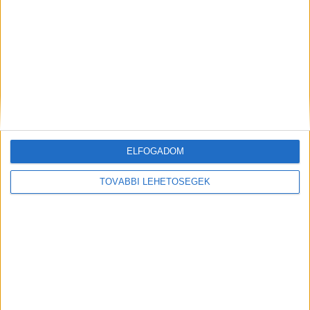
Mindenegyben blog
2026. augusztus 09. (vasárnap), 10:05
Nagyot fordulhat az időjárás – évek óta nem látott augusztus jöhet
ELFOGADOM
TOVÁBBI LEHETŐSÉGEK
Nagyot fordulhat az időjárás – évek óta nem látott