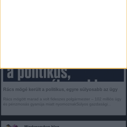
Rács mögé került a politikus, egyre súlyosabb az ügy
Rács mögött marad a volt fideszes polgármester – 102 milliós ügy
és pénzmosás gyanúja miatt nyomoznakSúlyos gazdasági...
Mindenegyben blog