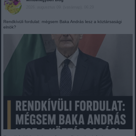
2026. augusztus 09. (vasárnap), 06:29
Rendkívüli fordulat: mégsem Baka András lesz a köztársasági
elnök?