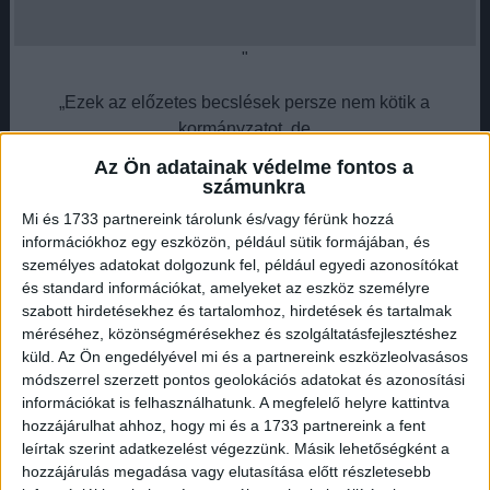
"
„Ezek az előzetes becslések persze nem kötik a
kormányzatot, de
Az Ön adatainak védelme fontos a
feltehetően a legalább 2,4 százalékos,
számunkra
legfeljebb 3,6 százalékos
Mi és 1733 partnereink tárolunk és/vagy férünk hozzá
nyugdíjemelési korrekcióra számítani
információkhoz egy eszközön, például sütik formájában, és
lehet,
személyes adatokat dolgozunk fel, például egyedi azonosítókat
és standard információkat, amelyeket az eszköz személyre
ezt követeli a nyugdíjasok védelmét minden lehetséges
szabott hirdetésekhez és tartalomhoz, hirdetések és tartalmak
méréséhez, közönségmérésekhez és szolgáltatásfejlesztéshez
alkalommal hangsúlyozó kormányzati kommunikáció
küld.
Az Ön engedélyével mi és a partnereink eszközleolvasásos
hitelességének megőrzése is” - írta Farkas András.
módszerrel szerzett pontos geolokációs adatokat és azonosítási
információkat is felhasználhatunk. A megfelelő helyre kattintva
A szakértő szerint a jelenlegi 208.500 forintos átlagnyugdíj
hozzájárulhat ahhoz, hogy mi és a 1733 partnereink a fent
2,4 százalékos emelés esetén 213.500 forintra, 3,6
leírtak szerint adatkezelést végezzünk. Másik lehetőségként a
százalékos emelés esetén pedig 216.
hozzájárulás megadása vagy elutasítása előtt részletesebb