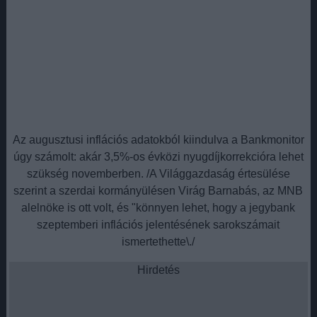
Az augusztusi inflációs adatokból kiindulva a Bankmonitor
úgy számolt: akár 3,5%-os évközi nyugdíjkorrekcióra lehet
szükség novemberben. /A Világgazdaság értesülése
szerint a szerdai kormányülésen Virág Barnabás, az MNB
alelnöke is ott volt, és "könnyen lehet, hogy a jegybank
szeptemberi inflációs jelentésének sarokszámait
ismertethette\./
Hirdetés