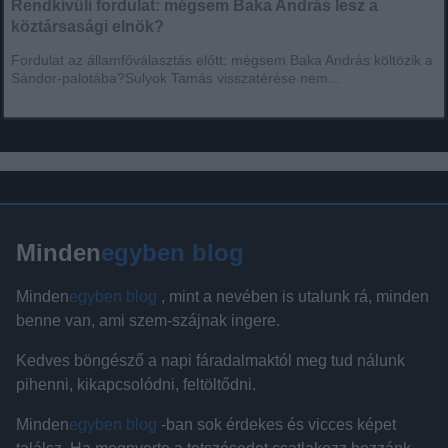
Rendkívüli fordulat: mégsem Baka András lesz a
köztársasági elnök?
Fordulat az államfőválasztás előtt: mégsem Baka András költözik a
Sándor-palotába?Sulyok Tamás visszatérése nem...
Minden
egyben blog
Minden
egyben blog
, mint a nevében is utalunk rá, minden
benne van, ami szem-szájnak ingere.
Kedves böngésző a napi fáradalmaktól meg tud nálunk
pihenni, kikapcsolódni, feltöltődni.
Minden
egyben blog
-ban sok érdekes és vicces képet