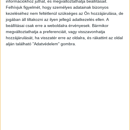
információkhoz juthat, és megváltoztathatja beállításait.
Hirdetés
Felhívjuk figyelmét, hogy személyes adatainak bizonyos
kezeléséhez nem feltétlenül szükséges az Ön hozzájárulása, de
jogában áll tiltakozni az ilyen jellegű adatkezelés ellen. A
beállításai csak erre a weboldalra érvényesek. Bármikor
megváltoztathatja a preferenciáit, vagy visszavonhatja
000 forintra nőne. Az emelt összegű novemberi nyugdíj
hozzájárulását, ha visszatér erre az oldalra, és rákattint az oldal
alján található "Adatvédelem" gombra.
mellé
egyösszegben kifizetnek 11 havi
különbözetet is az év első tíz
hónapjára és a 13. havi nyugdíjra. Ez
2,4 százalékos emelés esetén 55.000
forint, 3,6 százalékos emelés esetén
82.500 forint lenne.
A kisebb mértékű emelés körülbelül 132 milliárd forintos, a
nagyobb emelés pedig körülbelül 198 milliárd forintos
pótlólagos költségvetési fedezetet igényel