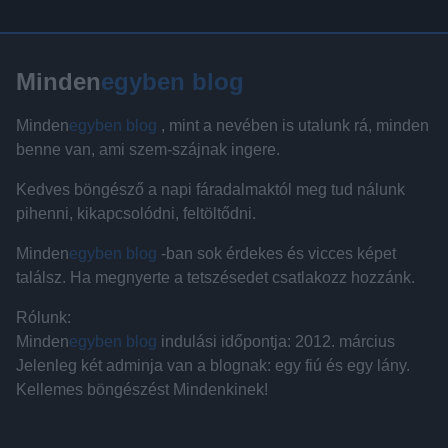
Minden
egyben blog
Minden
egyben blog
, mint a nevében is utalunk rá, minden
benne van, ami szem-szájnak ingere.
Kedves böngésző a napi fáradalmaktól meg tud nálunk
pihenni, kikapcsolódni, feltöltődni.
Minden
egyben blog
-ban sok érdekes és vicces képet
találsz. Ha megnyerte a tetszésedet csatlakozz hozzánk.
Rólunk:
Minden
egyben blog
indulási időpontja: 2012. március
Jelenleg két adminja van a blognak: egy fiú és egy lány.
Kellemes böngészést Mindenkinek!