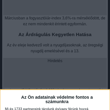
Márciusban a fogyasztóiár-index 3,6%-ra mérséklődött, de
ez nem mindenkit érintett egyformán.
Az Árdrágulás Kegyetlen Hatása
Az év eleje kedvező volt a nyugdíjasoknak, az öregségi
nyugdíj emelésével és a 13.
Hirdetés
havi nyugdíj kifizetésével. Márciusban azonban visszatért a
régi rend, az átlagos nyugdíj összege 231 267 forint volt.
Az Ön adatainak védelme fontos a
számunkra
Ebből az összegből a nyugdíjasok kénytelenek voltak
boldogulni, miközben az élelmiszerek árai vegyesen
Mi és 1733 partnereink tárolunk és/vagy férünk hozzá