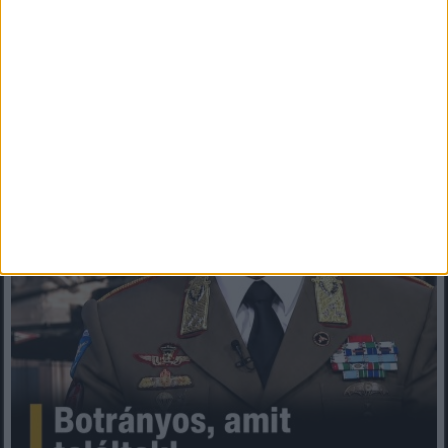
Mindenegyben blog
2026. augusztus 07. (péntek), 07:46
Botrányos amit találtak! Ruszin-Szendi Romulusz bejelentette,hogy
ennek súlyos következményei lesznek!