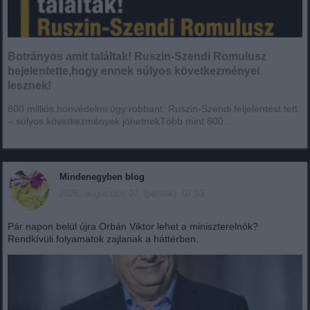
Botrányos amit találtak! Ruszin-Szendi Romulusz
bejelentette,hogy ennek súlyos következményei
lesznek!
800 milliós honvédelmi ügy robbant: Ruszin-Szendi feljelentést tett
– súlyos következmények jöhetnekTöbb mint 800...
Mindenegyben blog
2026. augusztus 07. (péntek), 07:03
Pár napon belül újra Orbán Viktor lehet a miniszterelnök?
Rendkívüli folyamatok zajlanak a háttérben.