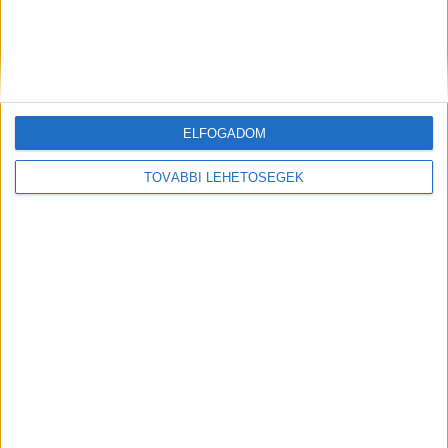
Mindenegyben blog
2026. augusztus 07. (péntek), 11:07
Hirdetés
Friss!Drámai hír érkezett Lázár Jánosról !
ELFOGADOM
TOVÁBBI LEHETŐSÉGEK