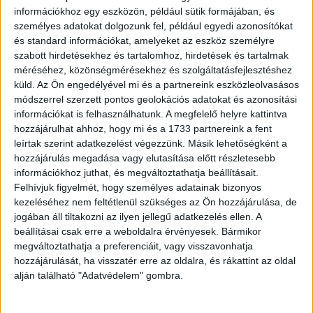
változtak.
információkhoz egy eszközön, például sütik formájában, és
személyes adatokat dolgozunk fel, például egyedi azonosítókat
Az Élelmiszerek Drágulása és Csökkenése
és standard információkat, amelyeket az eszköz személyre
szabott hirdetésekhez és tartalomhoz, hirdetések és tartalmak
méréséhez, közönségmérésekhez és szolgáltatásfejlesztéshez
Bár néhány termék ára csökkent, mint például a zsemle és
küld.
Az Ön engedélyével mi és a partnereink eszközleolvasásos
a tojás, másoké, mint a párizsi és a burgonya, emelkedtek.
módszerrel szerzett pontos geolokációs adatokat és azonosítási
Az elmúlt évek árainak emelkedése még inkább sújtotta a
információkat is felhasználhatunk. A megfelelő helyre kattintva
nyugdíjasokat, akiknek nehezebb megfelelő élelmiszert
hozzájárulhat ahhoz, hogy mi és a 1733 partnereink a fent
vásárolniuk.
leírtak szerint adatkezelést végezzünk. Másik lehetőségként a
hozzájárulás megadása vagy elutasítása előtt részletesebb
Hirdetés
információkhoz juthat, és megváltoztathatja beállításait.
Felhívjuk figyelmét, hogy személyes adatainak bizonyos
kezeléséhez nem feltétlenül szükséges az Ön hozzájárulása, de
jogában áll tiltakozni az ilyen jellegű adatkezelés ellen. A
beállításai csak erre a weboldalra érvényesek. Bármikor
megváltoztathatja a preferenciáit, vagy visszavonhatja
A burgonya és az alma átlagára is nőtt, míg a liszt és a
hozzájárulását, ha visszatér erre az oldalra, és rákattint az oldal
kristálycukor ára csökkent. A sertéscomb és a bontott
alján található "Adatvédelem" gombra.
csirkemell ára is különböző irányokba változott.