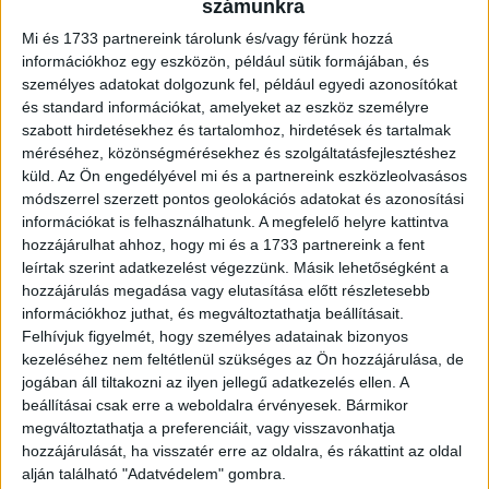
korábbi címlapján felvetette, Sarka Kata már egy ideje új
számunkra
kapcsolatban él, méghozzá Hajdú Péter egykori barátjával
Mi és 1733 partnereink tárolunk és/vagy férünk hozzá
és üzleti partnerével, aki gyakran az éjjeleket is nála
információkhoz egy eszközön, például sütik formájában, és
töltötte.
személyes adatokat dolgozunk fel, például egyedi azonosítókat
és standard információkat, amelyeket az eszköz személyre
Hirdetés
szabott hirdetésekhez és tartalomhoz, hirdetések és tartalmak
méréséhez, közönségmérésekhez és szolgáltatásfejlesztéshez
küld.
Az Ön engedélyével mi és a partnereink eszközleolvasásos
módszerrel szerzett pontos geolokációs adatokat és azonosítási
információkat is felhasználhatunk. A megfelelő helyre kattintva
hozzájárulhat ahhoz, hogy mi és a 1733 partnereink a fent
Bár konkrét fotókat nem tettek közzé, egy autó képével
leírtak szerint adatkezelést végezzünk. Másik lehetőségként a
szemléltették a történetet. Hajdú Péter a magazin
hozzájárulás megadása vagy elutasítása előtt részletesebb
érdeklődésére annyit jegyzett meg: „Nem volt meglepő. Van
információkhoz juthat, és megváltoztathatja beállításait.
róla véleményem, de ez most nem tartozik a
Felhívjuk figyelmét, hogy személyes adatainak bizonyos
kezeléséhez nem feltétlenül szükséges az Ön hozzájárulása, de
nyilvánossághoz.”
jogában áll tiltakozni az ilyen jellegű adatkezelés ellen. A
Így Hajdú Péter úgy véli, mások házasságának részletei
beállításai csak erre a weboldalra érvényesek. Bármikor
megváltoztathatja a preferenciáit, vagy visszavonhatja
kerülhetnek nyilvánosságra, de az övé nem. Továbbá,
hozzájárulását, ha visszatér erre az oldalra, és rákattint az oldal
további érdekességeket is találtunk a műsorvezetővel
alján található "Adatvédelem" gombra.
kapcsolatban.