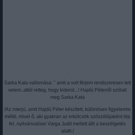
.
Sarka Kata vallomása: " amit a volt férjem rendszeresen tett
velem..attól retteg, hogy kiderül...! Hajdú Péterről szólalt
meg Sarka Kata
/Az interjú, amit Hajdú Péter készített, különösen figyelemre
méltó, mivel ő, aki gyakran az erkölcsök szószólójaként lép
fel, nyilvánvalóan Varga Judit mellett állt a beszélgetés
alatt\./