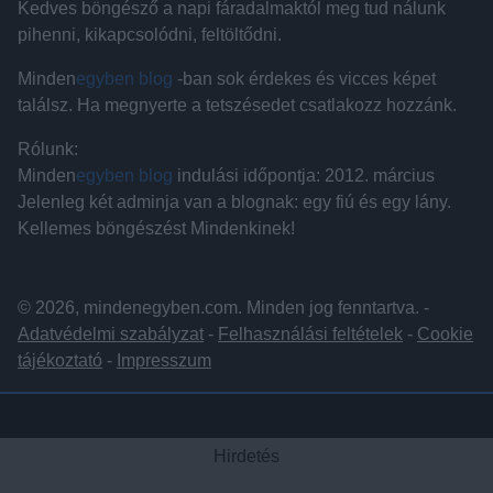
Kedves böngésző a napi fáradalmaktól meg tud nálunk
pihenni, kikapcsolódni, feltöltődni.
Minden
egyben blog
-ban sok érdekes és vicces képet
találsz. Ha megnyerte a tetszésedet csatlakozz hozzánk.
Rólunk:
Minden
egyben blog
indulási időpontja: 2012. március
Jelenleg két adminja van a blognak: egy fiú és egy lány.
Kellemes böngészést Mindenkinek!
© 2026, mindenegyben.com. Minden jog fenntartva. -
Adatvédelmi szabályzat
-
Felhasználási feltételek
-
Cookie
tájékoztató
-
Impresszum
Hirdetés
Hirdetés