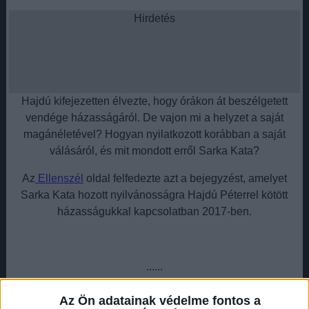
Hirdetés
Hajdú kifejezetten élvezte, hogy órákon át beszélgetett
vendége házasságáról. De vajon mi a helyzet a saját
magánéletével? Hogyan nyilatkozott korábban a saját
válásáról, és mit mondott erről Sarka Kata?
Az
Ellenszél
oldal felfedezte azt a bejegyzést, amelyet
Sarka Kata hozott nyilvánosságra Hajdú Péterrel kötött
házasságukkal kapcsolatban 2017-ben.
......
Az egész ügy előzménye, hogy a Story Magazin egy
Az Ön adatainak védelme fontos a