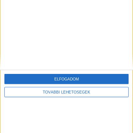
ELFOGADOM
TOVÁBBI LEHETŐSÉGEK
Mindenegyben blog
2026. augusztus 08. (szombat), 19:37
Hirdetés
Tegnap a Rákoskeresztúri köztemető egy eldugott parcellájában
egy elhanyagolt sírt találtam..Mikor megtudtam kié...