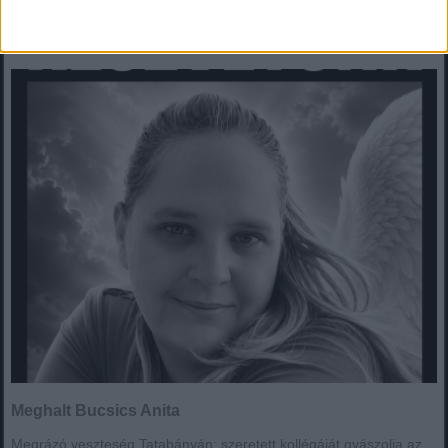
Meghalt Bucsics Anita
Meghalt Bucsics Anita
Megrázó veszteség Tatabányán: szeretett kollégáját gyászolja az