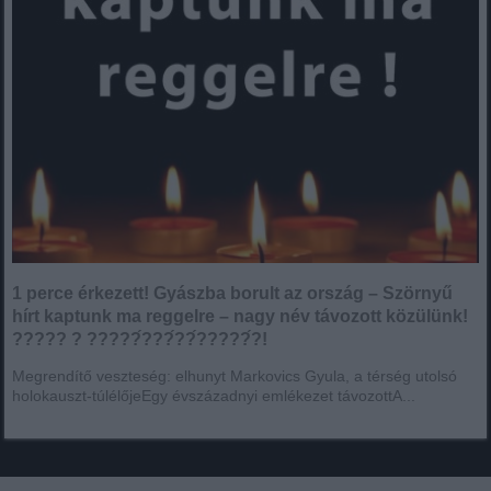
1 perce érkezett! Gyászba borult az ország – Szörnyű
hírt kaptunk ma reggelre – nagy név távozott közülünk!
????? ? ?????́???́??́?????́?!
Megrendítő veszteség: elhunyt Markovics Gyula, a térség utolsó
holokauszt-túlélőjeEgy évszázadnyi emlékezet távozottA...