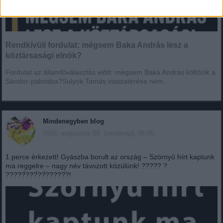
Rendkívüli fordulat: mégsem Baka András lesz a
köztársasági elnök?
Fordulat az államfőválasztás előtt: mégsem Baka András költözik a
Sándor-palotába?Sulyok Tamás visszatérése nem...
Mindenegyben blog
2026. augusztus 09. (vasárnap), 06:06
1 perce érkezett! Gyászba borult az ország – Szörnyű hírt kaptunk
ma reggelre – nagy név távozott közülünk! ????? ?
?????́???́??́?????́?!