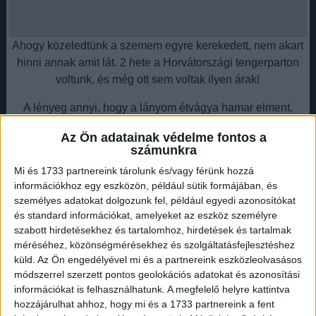
Ahogy közeledtünk a szemem egyre kerekedett, nem akart
hinni annak amit lát. 2 hete a Horvátországi tengerparton
voltunk, és még ott sem voltak ilyen árak!
A lényeg annyi, hogy a lányom étvágya hamar elment,
amikor megláttuk, hogy egy sima zsemle, benne 2 szelet
Az Ön adatainak védelme fontos a
uborka és egy paprika, valamint 2 szeletke SZÜRKE tarja!!
számunkra
750 forintba kerül.
Mi és 1733 partnereink tárolunk és/vagy férünk hozzá
információkhoz egy eszközön, például sütik formájában, és
Hirdetés
személyes adatokat dolgozunk fel, például egyedi azonosítókat
és standard információkat, amelyeket az eszköz személyre
szabott hirdetésekhez és tartalomhoz, hirdetések és tartalmak
méréséhez, közönségmérésekhez és szolgáltatásfejlesztéshez
küld.
Az Ön engedélyével mi és a partnereink eszközleolvasásos
A lehúzásnak is van egy határa emberek, és ez már
módszerrel szerzett pontos geolokációs adatokat és azonosítási
pofátlan, gusztus nélküli kizsigerlő! Mit gondoltok ti
információkat is felhasználhatunk. A megfelelő helyre kattintva
hozzájárulhat ahhoz, hogy mi és a 1733 partnereink a fent
magatokról? Horvátországban egy ebéd 50 kuna (