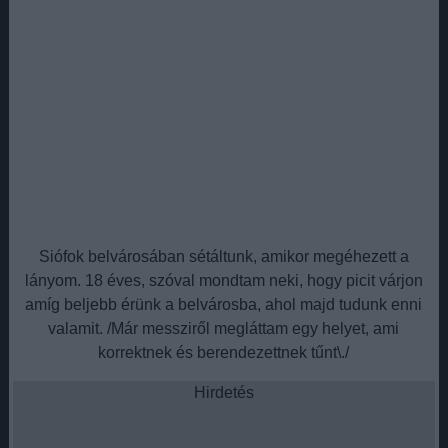
Siófok belvárosában sétáltunk, amikor megéhezett a
lányom. 18 éves, szóval mondtam neki, hogy picit várjon
amíg beljebb érünk a belvárosba, ahol majd tudunk enni
valamit. /Már messziről megláttam egy helyet, ami
korrektnek és berendezettnek tűnt\./
Hirdetés