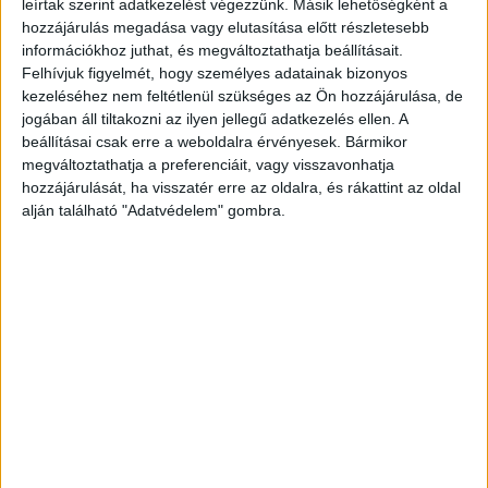
leírtak szerint adatkezelést végezzünk. Másik lehetőségként a
nagyjából 2400 forint) , de abból úgy jól laktunk, hogy még
hozzájárulás megadása vagy elutasítása előtt részletesebb
a kutya is evett belőle!
információkhoz juthat, és megváltoztathatja beállításait.
Felhívjuk figyelmét, hogy személyes adatainak bizonyos
Felháborító, hogy mi megy a Balaton partján nyári
kezeléséhez nem feltétlenül szükséges az Ön hozzájárulása, de
szezonban!
VIA
jogában áll tiltakozni az ilyen jellegű adatkezelés ellen. A
beállításai csak erre a weboldalra érvényesek. Bármikor
Tegnap Balatonalmádiban voltunk,
megváltoztathatja a preferenciáit, vagy visszavonhatja
rendeltem egy harcsát a büfében, a
hozzájárulását, ha visszatér erre az oldalra, és rákattint az oldal
alján található "Adatvédelem" gombra.
KONYHÁBÓL EZ A PÁRBESZÉD
HALLATSZOTT KI, BÁR AZT HITTÉK
NEM HALLOM….
Hirdetés
.
Tovább olvasom a cikket! >>>>>>