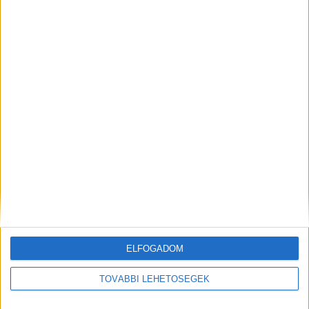
Nagyot fordulhat az időjárás – évek óta nem látott
augusztus jöhet
Váratlan fordulat jöhet az augusztusi időjárásbanNem úgy fest,
hogy augusztussal egyszerűen kifutna a nyár....
Hirdetés
Mindenegyben blog
2026. augusztus 09. (vasárnap), 09:40
2,3 milliárd forint került vissza az államhoz – Vitézy Dávid újabb
vagyonvisszaszerzésről számolt be
ELFOGADOM
TOVÁBBI LEHETŐSÉGEK