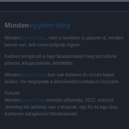
Minden
egyben blog
Minden
egyben blog
, mint a nevében is utalunk rá, minden
benne van, ami szem-szájnak ingere.
Kedves böngésző a napi fáradalmaktól meg tud nálunk
pihenni, kikapcsolódni, feltöltődni.
Minden
egyben blog
-ban sok érdekes és vicces képet
találsz. Ha megnyerte a tetszésedet csatlakozz hozzánk.
Rólunk:
Minden
egyben blog
indulási időpontja: 2012. március
Jelenleg két adminja van a blognak: egy fiú és egy lány.
Kellemes böngészést Mindenkinek!