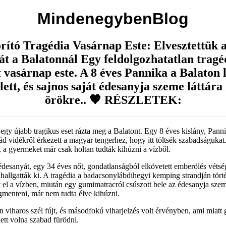
MindenegybenBlog
rító Tragédia Vasárnap Este: Elvesztettük 
t a Balatonnál Egy feldolgozhatatlan tragé
t vasárnap este. A 8 éves Pannika a Balaton 
lett, és sajnos saját édesanyja szeme láttára
örökre.. 🖤 RÉSZLETEK:
egy újabb tragikus eset rázta meg a Balatont. Egy 8 éves kislány, Pannik
ád vidékről érkezett a magyar tengerhez, hogy itt töltsék szabadságukat
g, a gyermeket már csak holtan tudták kihúzni a vízből.
 édesanyát, egy 34 éves nőt, gondatlanságból elkövetett emberölés vétsé
 hallgatták ki. A tragédia a badacsonylábdihegyi kemping strandján törté
 el a vízben, miután egy gumimatracról csúszott bele az édesanyja szem
gmenteni, már nem tudta élve kihúzni.
viharos szél fújt, és másodfokú viharjelzés volt érvényben, ami miatt
lett volna szabad fürödni.