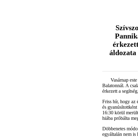
Szívszo
Panniká
érkezet
áldozata 
Vasárnap este 
Balatonnál. A csal
érkezett a segítsé
Friss hír, hogy az
és gyanúsítottként
16:30 körül merült
hiába próbálta me
Döbbenetes módon 
egyáltalán nem is 