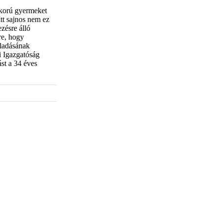
skorú gyermeket
Itt sajnos nem ez
zésre álló
re, hogy
lladásának
 Igazgatóság
st a 34 éves