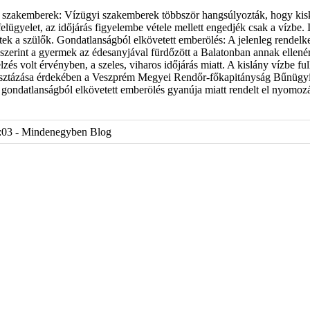
 szakemberek: Vízügyi szakemberek többször hangsúlyozták, hogy ki
felügyelet, az időjárás figyelembe vétele mellett engedjék csak a vízbe. 
ltek a szülők. Gondatlanságból elkövetett emberölés: A jelenleg rendelke
szerint a gyermek az édesanyjával fürdőzött a Balatonban annak ellené
zés volt érvényben, a szeles, viharos időjárás miatt. A kislány vízbe fu
isztázása érdekében a Veszprém Megyei Rendőr-főkapitányság Bűnügyi
gondatlanságból elkövetett emberölés gyanúja miatt rendelt el nyomozá
:03 - Mindenegyben Blog