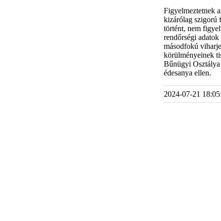
Figyelmeztetnek a
kizárólag szigorú 
történt, nem figye
rendőrségi adatok 
másodfokú viharjel
körülményeinek t
Bűnügyi Osztálya 
édesanya ellen.
2024-07-21 18:05