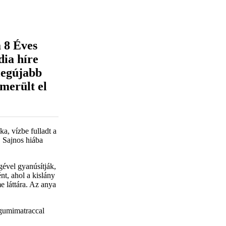
a 8 Éves
dia híre
legújabb
 merült el
a, vízbe fulladt a
. Sajnos hiába
gével gyanúsítják,
nt, ahol a kislány
e láttára. Az anya
 gumimatraccal