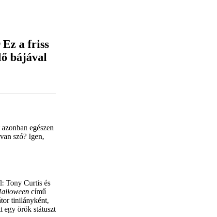
Ez a friss
lő bájával
st azonban egészen
 van szó? Igen,
: Tony Curtis és
alloween
című
tor tinilányként,
t egy örök státuszt