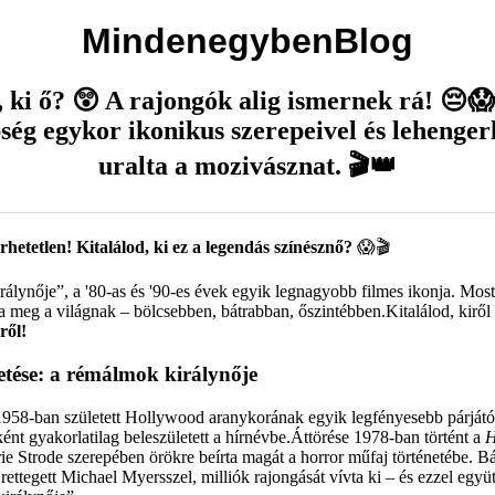
MindenegybenBlog
, ki ő? 😲 A rajongók alig ismernek rá! 😔😱 
ség egykor ikonikus szerepeivel és lehenger
uralta a mozivásznat. 🎬👑
etetlen! Kitalálod, ki ez a legendás színésznő?
😱🎬
irálynője”, a '80-as és '90-es évek egyik legnagyobb filmes ikonja. Mo
a meg a világnak – bölcsebben, bátrabban, őszintébben.Kitalálod, kiről
ről!
letése: a rémálmok királynője
1958-ban született Hollywood aranykorának egyik legfényesebb párjától
ént gyakorlatilag beleszületett a hírnévbe.Áttörése 1978-ban történt a
H
ie Strode szerepében örökre beírta magát a horror műfaj történetébe. Bá
 rettegett Michael Myersszel, milliók rajongását vívta ki – és ezzel együt