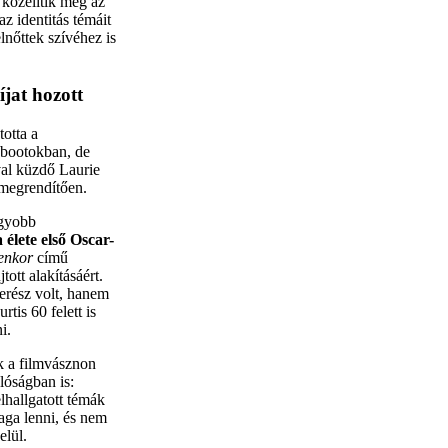
 közelítik meg az
z identitás témáit
lnőttek szívéhez is
íjat hozott
otta a
bootokban, de
al küzdő Laurie
 megrendítően.
agyobb
élete első Oscar-
enkor
című
ott alakításáért.
erész volt, hanem
tis 60 felett is
i.
k a filmvásznon
lóságban is:
elhallgatott témák
aga lenni, és nem
elül.