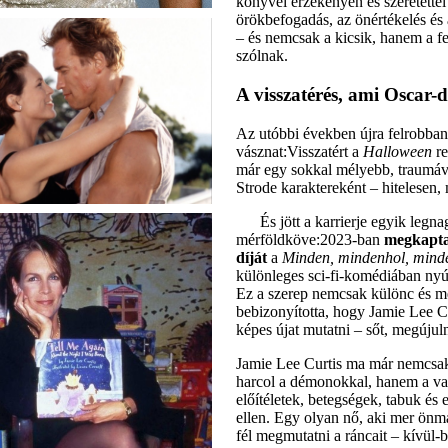
könyvei érzékenyen és szeretettel
örökbefogadás, az önértékelés és a
– és nemcsak a kicsik, hanem a fe
szólnak.
A visszatérés, ami Oscar-d
Az utóbbi években újra felrobbant
vásznat:Visszatért a
Halloween
re
már egy sokkal mélyebb, traumáv
Strode karaktereként – hitelesen,
És jött a karrierje egyik legn
mérföldköve:2023-ban
megkapta 
díját
a
Minden, mindenhol, mind
különleges sci-fi-komédiában nyújt
Ez a szerep nemcsak különc és m
bebizonyította, hogy Jamie Lee Cur
képes újat mutatni – sőt, megújuln
Jamie Lee Curtis ma már nemcsa
harcol a démonokkal, hanem a va
előítéletek, betegségek, tabuk és 
ellen. Egy olyan nő, aki mer önm
fél megmutatni a ráncait – kívül-b