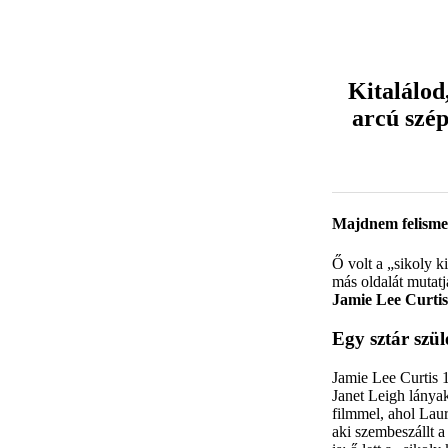
Kitalálod
arcú szép
Majdnem felismerh
Ő volt a „sikoly k
más oldalát mutatj
Jamie Lee Curtis
Egy sztár szü
Jamie Lee Curtis 
Janet Leigh lányak
filmmel, ahol Laur
aki szembeszállt a