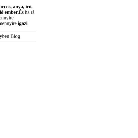
rcos, anya, író,
áló ember.
És ha rá
ennyire
 mennyire
igazi
.
gyben Blog