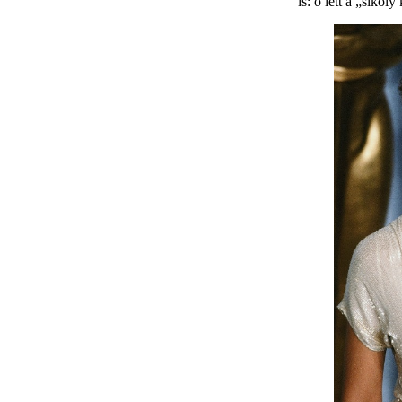
is: ő lett a „sikoly