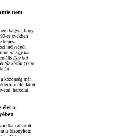
Jamie nem
s nem hagyta, hogy
990-es években
e képes.
szi mélységét
 mint az
Egy kis
seniális
Egy hal
ét tűz között
(
True
dalán.
n a közönség már
kterformálót látott
vetni, harcolni,
 élet a
gyében
woodban alkotott
 is bizonyított: