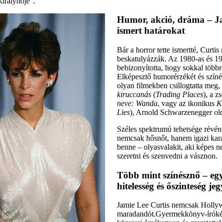
 királynője”.
Humor, akció, dráma – 
ismert határokat
Bár a horror tette ismertté, Curti
beskatulyázzák. Az 1980-as és 1
bebizonyította, hogy sokkal többr
Elképesztő humorérzékét és színé
olyan filmekben csillogtatta meg,
kiruccanás
(
Trading Places
), a z
neve: Wanda
, vagy az ikonikus
K
Lies
), Arnold Schwarzenegger ol
Széles spektrumú tehetsége révé
nemcsak hősnőt, hanem igazi kara
benne – olyasvalakit, aki képes ne
szeretni és szenvedni a vásznon.
Több mint színésznő – egy
hitelesség és őszinteség je
Jamie Lee Curtis nemcsak Holly
maradandót.Gyermekkönyv-íróként