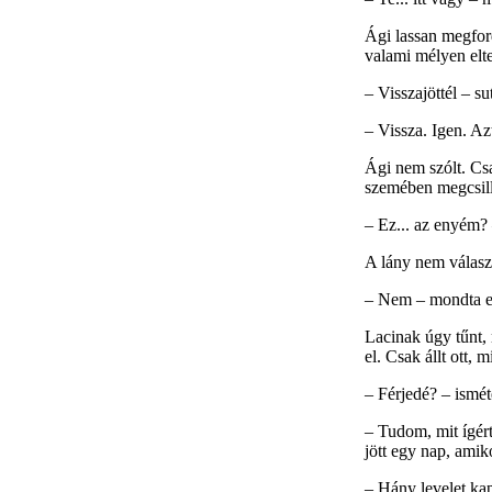
Ági lassan megford
valami mélyen elte
– Visszajöttél – su
– Vissza. Igen. Az
Ági nem szólt. Csa
szemében megcsill
– Ez... az enyém? 
A lány nem válaszo
– Nem – mondta eg
Lacinak úgy tűnt,
el. Csak állt ott, 
– Férjedé? – isméte
– Tudom, mit ígért
jött egy nap, ami
– Hány levelet kap