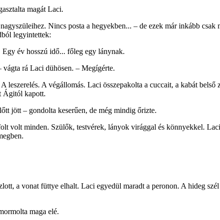
gasztalta magát Laci.
a nagyszüleihez. Nincs posta a hegyekben... – de ezek már inkább csak 
ból legyintettek:
g! Egy év hosszú idő... főleg egy lánynak.
– vágta rá Laci dühösen. – Megígérte.
. A leszerelés. A végállomás. Laci összepakolta a cuccait, a kabát belső 
t Ágitól kapott.
tt jött – gondolta keserűen, de még mindig őrizte.
olt volt minden. Szülők, testvérek, lányok virággal és könnyekkel. Lac
ömegben.
lott, a vonat füttye elhalt. Laci egyedül maradt a peronon. A hideg szél
 mormolta maga elé.