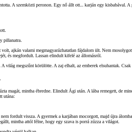
totta. A szemközti peronon. Egy nő állt ott... karján egy kisbabával. A
ott.
y pillanatra.
t volt, ajkán valami megmagyarázhatatlan fájdalom ült. Nem mosolygott.
ejét, és megfordult. Lassan elindult kifelé az állomásról.
 A világ megszűnt körülötte. A zaj elhalt, az emberek elsuhantak. Csak
”
ázta magát, mintha ébredne. Elindult Ági után. A lába remegett, de min
tt utána:
 nem fordult vissza. A gyermek a karjában mocorgott, majd újra álomba
gállt, mintha attól félne, hogy egy szava is porrá zúzza a világot.
 mondta végül halkan.