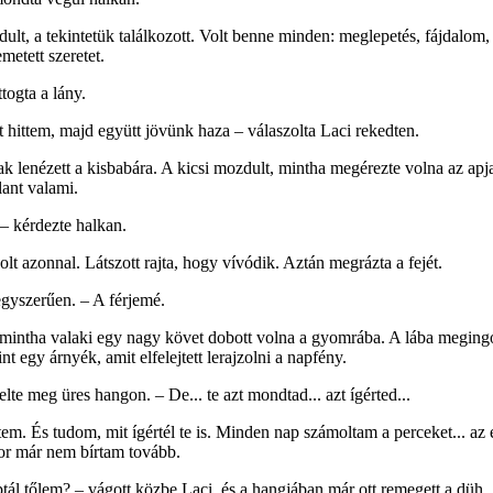
ult, a tekintetük találkozott. Volt benne minden: meglepetés, fájdalom, 
metett szeretet.
ttogta a lány.
t hittem, majd együtt jövünk haza – válaszolta Laci rekedten.
k lenézett a kisbabára. A kicsi mozdult, mintha megérezte volna az apja 
ant valami.
– kérdezte halkan.
lt azonnal. Látszott rajta, hogy vívódik. Aztán megrázta a fejét.
yszerűen. – A férjemé.
 mintha valaki egy nagy követ dobott volna a gyomrába. A lába megingo
mint egy árnyék, amit elfelejtett lerajzolni a napfény.
lte meg üres hangon. – De... te azt mondtad... azt ígérted...
em. És tudom, mit ígértél te is. Minden nap számoltam a perceket... az e
kor már nem bírtam tovább.
tál tőlem? – vágott közbe Laci, és a hangjában már ott remegett a düh.