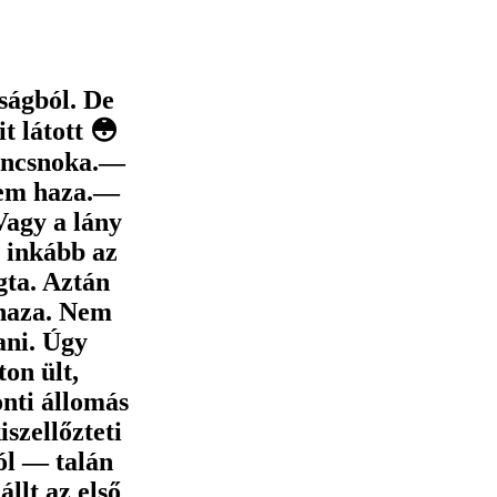
ságból. De
 látott 😳
ancsnoka.—
tem haza.—
Vagy a lány
 inkább az
gta. Aztán
 haza. Nem
ani. Úgy
on ült,
onti állomás
iszellőzteti
tól — talán
állt az első