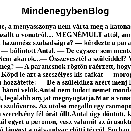
MindenegybenBlog
tte, a menyasszonya nem várta meg a katona
szállt a vonatról… MEGNÉMULT attól, amit
 hazamész szabadságra? — kérdezte a par
 bólintott Antal. — De egyszer sem men
m akarok...— Összevesztél a szüleiddel? 
meg? — A parancsnok rögtön ráérzett, hogy
Köpd le azt a szeszélyes kis cafkát — moro
 hozzátette: — De a szüleidhez azért menj
y bánni velük.Antal nem tudott nemet mond
t, legalább anyját megnyugtatja.Már a vonat
a szülőváros. Az utolsó megálló egy csomóp
a szerelvény fél órát állt.Antal úgy döntött, k
étál egyet a peronon, vesz valamit az árusok
ó lángost a pályaudvar előtti térről. Sorban 