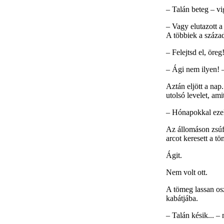
– Talán beteg – vi
– Vagy elutazott 
A többiek a század
– Felejtsd el, öre
– Ági nem ilyen! 
Aztán eljött a nap
utolsó levelet, ami
– Hónapokkal ezelő
Az állomáson zsúf
arcot keresett a t
Ágit.
Nem volt ott.
A tömeg lassan osz
kabátjába.
– Talán késik... –