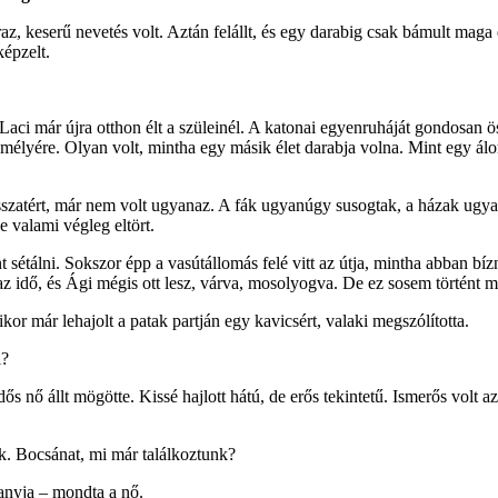
raz, keserű nevetés volt. Aztán felállt, és egy darabig csak bámult maga
képzelt.
ci már újra otthon élt a szüleinél. A katonai egyenruháját gondosan ös
 mélyére. Olyan volt, mintha egy másik élet darabja volna. Mint egy álo
sszatért, már nem volt ugyanaz. A fák ugyanúgy susogtak, a házak ugy
e valami végleg eltört.
sétálni. Sokszor épp a vasútállomás felé vitt az útja, mintha abban bí
az idő, és Ági mégis ott lesz, várva, mosolyogva. De ez sosem történt m
kor már lehajolt a patak partján egy kavicsért, valaki megszólította.
i?
ős nő állt mögötte. Kissé hajlott hátú, de erős tekintetű. Ismerős volt a
k. Bocsánat, mi már találkoztunk?
nyja – mondta a nő.