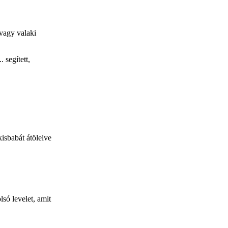
 vagy valaki
 segített,
kisbabát átölelve
só levelet, amit