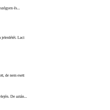
szégyen és...
jelenlétét. Laci
tt, de nem esett
lején. De aztán...