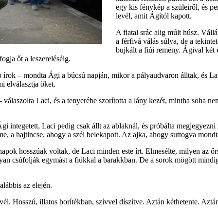
egy kis fénykép a szüleiről, és pe
levél, amit Ágitól kapott.
A fiatal srác alig múlt húsz. Váll
a férfivá válás súlya, de a tekint
bujkált a fiúi remény. Ágival két 
fogja őt a leszereléséig.
írok – mondta Ági a búcsú napján, mikor a pályaudvaron álltak, és La
i elválasztja őket.
– válaszolta Laci, és a tenyerébe szorította a lány kezét, mintha soha n
Ági integetett, Laci pedig csak állt az ablaknál, és próbálta megjegyezn
e, a hajtincse, ahogy a szél belekapott. Az ajka, ahogy suttogva mondt
apok hosszúak voltak, de Laci minden este írt. Elmesélte, milyen az őr
yan csúfolják egymást a fiúkkal a barakkban. De a sorok mögött mindig
alábbis az elején.
evél. Hosszú, illatos borítékban, szívvel díszítve. Aztán kéthetente. Aztá