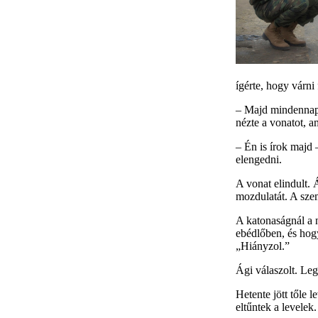
ígérte, hogy várni 
– Majd mindennap 
nézte a vonatot, am
– Én is írok majd 
elengedni.
A vonat elindult. 
mozdulatát. A szem
A katonaságnál a n
ebédlőben, és hog
„Hiányzol.”
Ági válaszolt. Leg
Hetente jött tőle l
eltűntek a levelek.