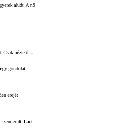
 gyerek aludt. A nő
 Csak nézte őt...
 egy gondolat
den erejét
 szenderült. Laci