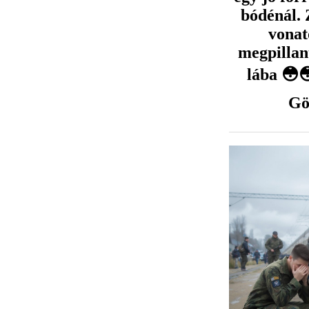
bódénál. 
vonat
megpillan
lába 😳
Gö