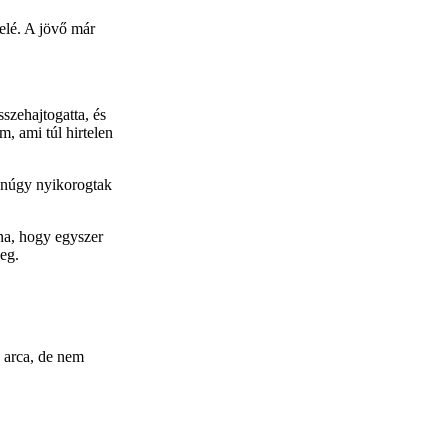
 elé. A jövő már
szehajtogatta, és
m, ami túl hirtelen
anúgy nyikorogtak
zna, hogy egyszer
eg.
z arca, de nem