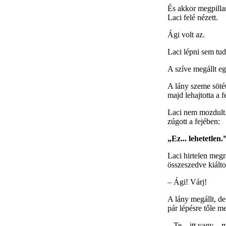
És akkor megpillan
Laci felé nézett.
Ági volt az.
Laci lépni sem tud
A szíve megállt eg
A lány szeme söté
majd lehajtotta a f
Laci nem mozdult.
zúgott a fejében:
„Ez... lehetetlen.
Laci hirtelen megr
összeszedve kiálto
– Ági! Várj!
A lány megállt, de
pár lépésre tőle me
– Te... itt vagy –