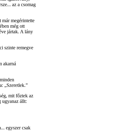
rsze... az a csomag
át már megérintette
etében még ott
éve jártak. A lány
ci szinte remegve
em akarná
i minden
a: „Szeretlek.”
ség, mit főztek az
 ugyanaz állt:
n... egyszer csak