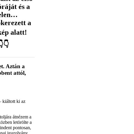
ráját és a
telen…
kerezett a
ép alatt!
👇
et. Aztán a
bent attól,
kiáltott ki az
toljára átnézem a
özben letörölte a
Mindent pontosan,
nai igazolvány,