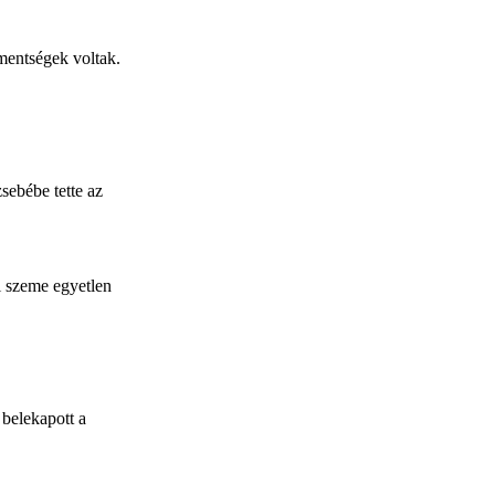
mentségek voltak.
zsebébe tette az
i szeme egyetlen
 belekapott a