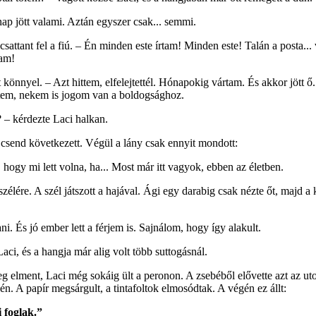
ap jött valami. Aztán egyszer csak... semmi.
csattant fel a fiú. – Én minden este írtam! Minden este! Talán a posta...
tam!
önnyel. – Azt hittem, elfelejtettél. Hónapokig vártam. És akkor jött ő...
ittem, nekem is jogom van a boldogsághoz.
 – kérdezte Laci halkan.
 csend következett. Végül a lány csak ennyit mondott:
hogy mi lett volna, ha... Most már itt vagyok, ebben az életben.
szélére. A szél játszott a hajával. Ági egy darabig csak nézte őt, majd a 
ni. És jó ember lett a férjem is. Sajnálom, hogy így alakult.
aci, és a hangja már alig volt több suttogásnál.
g elment, Laci még sokáig ült a peronon. A zsebéből elővette azt az utol
jén. A papír megsárgult, a tintafoltok elmosódtak. A végén ez állt:
 foglak.”