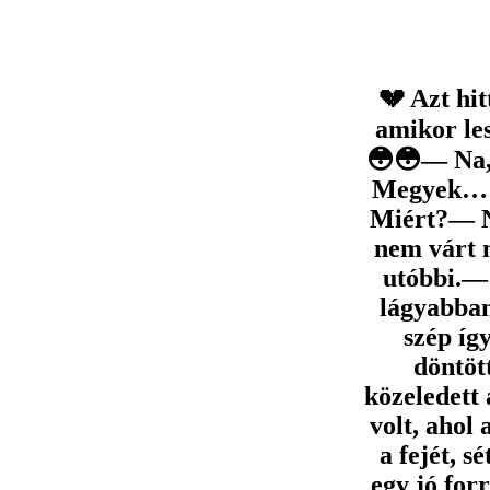
💔 Azt hi
amikor le
😳😳— Na,
Megyek… —
Miért?— Ne
nem várt 
utóbbi.— 
lágyabban
szép íg
döntöt
közeledett 
volt, ahol 
a fejét, s
egy jó forr