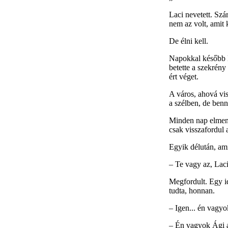
Laci nevetett. Szá
nem az volt, amit 
De élni kell.
Napokkal később La
betette a szekrény
ért véget.
A város, ahová vi
a szélben, de benn
Minden nap elment 
csak visszafordul 
Egyik délután, ami
– Te vagy az, Lac
Megfordult. Egy id
tudta, honnan.
– Igen... én vagyo
– Én vagyok Ági a