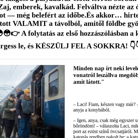
Zaj, emberek, kavalkád. Felváltva nézte az ó
ot — még belefért az időbe.És akkor… hir
tott VALAMIT a távolból, amitől földbe gyö
😳👉 A folytatás az első hozzászólásban a k
rgess le, és KÉSZÜLJ FEL A SOKKRA! 👇
Minden nap írt neki level
vonatról leszállva megdöb
amit látott."
– Laci! Fiam, készen vagy már? – 
anyja a konyhából.
– Igen, anya, csak még egyszer u
bőröndöm! – válaszolta Laci, mik
port az ezüst színű övcsatjáról. 
katonás rendben pakolt be: a kato