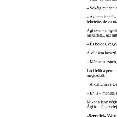
– Sokáig minden n
– Az nem lehet! – 
félretette, de én ír
Ági szeme megtelt k
megértett... azt h
– És boldog vagy?
A válaszra hosszú
– Már nem számít, 
Laci leült a peron 
megszólalt:
– A kisfiú neve Da
– Én is – mondta L
Mikor a lány végle
Ági írt még az ele
„Szeretlek. Várni