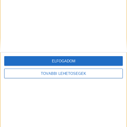
Mindenegyben blog
2026. június 10. (szerda), 08:13
Hirdetés
Botond a 17 éves unokám egyedül felújította a régi fürdőszobám –
Na ezt nézzétek mit művelt ez a gyerek:
ELFOGADOM
TOVÁBBI LEHETŐSÉGEK