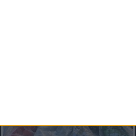
Fillérekért adják a szigetelt, gépesített kínai
modulházakat! Ez lenne a jövő? Belülről érdemes
megnézni!
Fillérekért adják a szigetelt, gépesített kínai modulházakat! Ez
lenne a jövő? Belülről érdemes megnézni!Az...
Mindenegyben blog
2025. március 15. (szombat), 09:36
A nővérem műanyag kupakokat gyűjtött, és valami zseniális dolgot
készített belőlük! Most én is akarok egy ilyet! ?