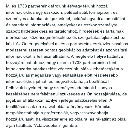
Mi és 1733 partnereink tárolunk és/vagy férünk hozzá
információkhoz egy eszközön, például sütik formájában, és
személyes adatokat dolgozunk fel, például egyedi azonosítókat
és standard információkat, amelyeket az eszköz személyre
szabott hirdetésekhez és tartalomhoz, hirdetések és tartalmak
A titok: Az újrahasznosítás mestere
.
méréséhez, közönségmérésekhez és szolgáltatásfejlesztéshez
küld.
Az Ön engedélyével mi és a partnereink eszközleolvasásos
A szomszédom ugyanis a műanyag palackokat különféle
módszerrel szerzett pontos geolokációs adatokat és azonosítási
háztartási és kerti megoldásokhoz használja fel. Egyik nap
információkat is felhasználhatunk. A megfelelő helyre kattintva
áthívott, hogy megmutassa, hogyan alakította át a régi
hozzájárulhat ahhoz, hogy mi és a 1733 partnereink a fent
palackokat valóságos kerti csodává. Az átlátszó palackokat
leírtak szerint adatkezelést végezzünk. Másik lehetőségként a
mini melegházként használja, amelyek ideális környezetet
hozzájárulás megadása vagy elutasítása előtt részletesebb
információkhoz juthat, és megváltoztathatja beállításait.
teremtenek a palánták neveléséhez. Az üvegek belsejében
Felhívjuk figyelmét, hogy személyes adatainak bizonyos
megmarad a meleg és a nedvesség, így a növények
kezeléséhez nem feltétlenül szükséges az Ön hozzájárulása, de
gyorsabban fejlődnek, mintha szabadon nőnének.
jogában áll tiltakozni az ilyen jellegű adatkezelés ellen. A
beállításai csak erre a weboldalra érvényesek. Bármikor
Hirdetés
megváltoztathatja a preferenciáit, vagy visszavonhatja
hozzájárulását, ha visszatér erre az oldalra, és rákattint az oldal
alján található "Adatvédelem" gombra.