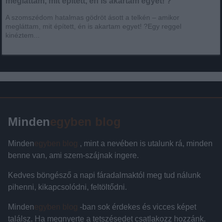
megláttam, mit épített, én is akartam egyet! ?
A szomszédom hatalmas gödröt ásott a telkén – amikor
megláttam, mit épített, én is akartam egyet! ?Egy reggel
kinéztem...
Minden
egyben blog
Minden
egyben blog
, mint a nevében is utalunk rá, minden
benne van, ami szem-szájnak ingere.
Kedves böngésző a napi fáradalmaktól meg tud nálunk
pihenni, kikapcsolódni, feltöltődni.
Minden
egyben blog
-ban sok érdekes és vicces képet
találsz. Ha megnyerte a tetszésedet csatlakozz hozzánk.