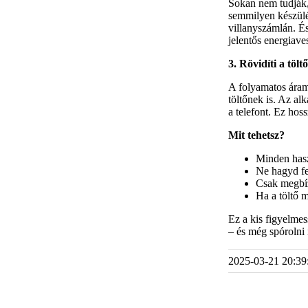
Sokan nem tudják, 
semmilyen készülé
villanyszámlán. É
jelentős energiave
3. Rövidíti a tölt
A folyamatos áram
töltőnek is. Az al
a telefont. Ez hos
Mit tehetsz?
Minden hasz
Ne hagyd fe
Csak megbíz
Ha a töltő m
Ez a kis figyelme
– és még spórolni i
2025-03-21 20:39