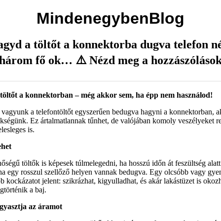
MindenegybenBlog
agyd a töltőt a konnektorba dugva telefon né
 három fő ok… ⚠️ Nézd meg a hozzászóláso
töltőt a konnektorban – még akkor sem, ha épp nem használod!
vagyunk a telefontöltőt egyszerűen bedugva hagyni a konnektorban, ak
ükségünk. Ez ártalmatlannak tűnhet, de valójában komoly veszélyeket r
elesleges is.
ehet
ségű töltők is képesek túlmelegedni, ha hosszú időn át feszültség alat
ha egy rosszul szellőző helyen vannak bedugva. Egy olcsóbb vagy gye
kockázatot jelent: szikrázhat, kigyulladhat, és akár lakástüzet is okoz
gtörténik a baj.
ogyasztja az áramot