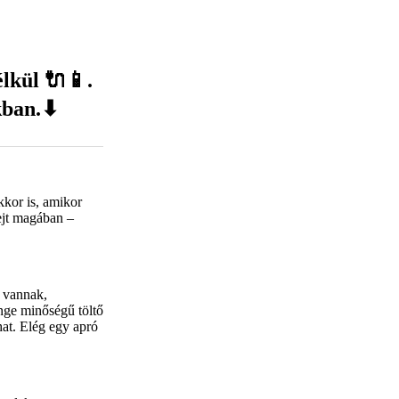
lkül 🔌📱.
kban.⬇
kor is, amikor
ejt magában –
t vannak,
nge minőségű töltő
hat. Elég egy apró