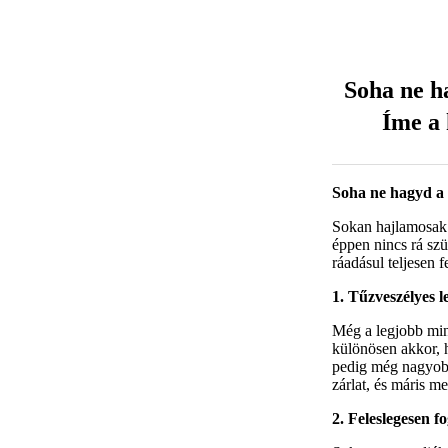
Soha ne h
Íme a
Soha ne hagyd a 
Sokan hajlamosak 
éppen nincs rá sz
ráadásul teljesen f
1. Tűzveszélyes l
Még a legjobb minő
különösen akkor, 
pedig még nagyobb 
zárlat, és máris me
2. Feleslegesen f