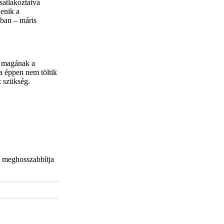
satlakoztatva
enik a
sban – máris
m magának a
a éppen nem töltik
z szükség.
s meghosszabbítja