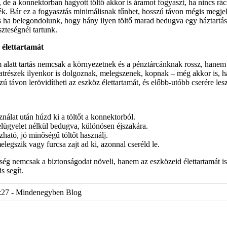
de a konnektorban hagyott töltő akkor is áramot fogyaszt, ha nincs rác
k. Bár ez a fogyasztás minimálisnak tűnhet, hosszú távon mégis megjel
s ha belegondolunk, hogy hány ilyen töltő marad bedugva egy háztartá
szteségnél tartunk.
ő élettartamát
 alatt tartás nemcsak a környezetnek és a pénztárcánknak rossz, hane
katrészek ilyenkor is dolgoznak, melegszenek, kopnak – még akkor is, h
szú távon lerövidítheti az eszköz élettartamát, és előbb-utóbb cserére les
nálat után húzd ki a töltőt a konnektorból.
lügyelet nélkül bedugva, különösen éjszakára.
ható, jó minőségű töltőt használj.
elegszik vagy furcsa zajt ad ki, azonnal cseréld le.
sség nemcsak a biztonságodat növeli, hanem az eszközeid élettartamát i
s segít.
:27 - Mindenegyben Blog