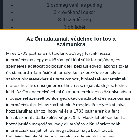
1 csomag vaníliás puding
3-4 evőkanál cukor
3-4 szegfűszeg
3 db fahéj
tej
Az Ön adatainak védelme fontos a
számunkra
A szegfűszeget és a fahéjat tegyük bele egy főzőtojásba.
Mi és 1733 partnereink tárolunk és/vagy férünk hozzá
/Egy edénybe 2,5 liter vizet a főzőtojással, reszelt citrom
információkhoz egy eszközön, például sütik formájában, és
héjával és a cukorral tegyünk fel forrni\./
személyes adatokat dolgozunk fel, például egyedi azonosítókat
és standard információkat, amelyeket az eszköz személyre
Hirdetés
szabott hirdetésekhez és tartalomhoz, hirdetések és tartalmak
méréséhez, közönségmérésekhez és szolgáltatásfejlesztéshez
küld.
Az Ön engedélyével mi és a partnereink eszközleolvasásos
módszerrel szerzett pontos geolokációs adatokat és azonosítási
információkat is felhasználhatunk. A megfelelő helyre kattintva
Kb. 3-4 percig forraljuk, majd adjuk hozzá a megmosott,
hozzájárulhat ahhoz, hogy mi és a 1733 partnereink a fent
magozott meggyet.
leírtak szerint adatkezelést végezzünk. Másik lehetőségként a
hozzájárulás megadása vagy elutasítása előtt részletesebb
Hirdetés
információkhoz juthat, és megváltoztathatja beállításait.
Felhívjuk figyelmét, hogy személyes adatainak bizonyos