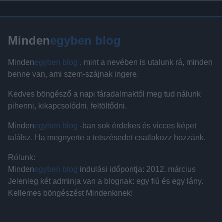
Minden
egyben blog
Minden
egyben blog
, mint a nevében is utalunk rá, minden
benne van, ami szem-szájnak ingere.
Kedves böngésző a napi fáradalmaktól meg tud nálunk
pihenni, kikapcsolódni, feltöltődni.
Minden
egyben blog
-ban sok érdekes és vicces képet
találsz. Ha megnyerte a tetszésedet csatlakozz hozzánk.
Rólunk:
Minden
egyben blog
indulási időpontja: 2012. március
Jelenleg két adminja van a blognak: egy fiú és egy lány.
Kellemes böngészést Mindenkinek!