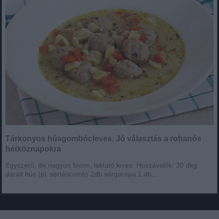
Tárkonyos húsgombócleves. Jó választás a rohanós
hétköznapokra
Egyszerű, de nagyon finom, laktató leves. Hozzávalók: 30 dkg
darált hús (pl. sertéscomb) 2db sárgarépa 1 db...