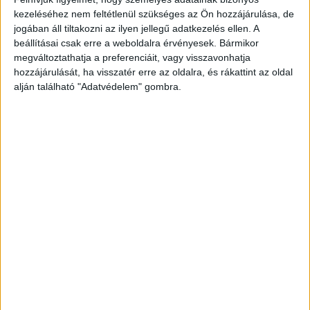
kezeléséhez nem feltétlenül szükséges az Ön hozzájárulása, de
jogában áll tiltakozni az ilyen jellegű adatkezelés ellen. A
beállításai csak erre a weboldalra érvényesek. Bármikor
Fedjük le, hagyjuk ismét felforrni. Nem kell neki túl sok idő,
megváltoztathatja a preferenciáit, vagy visszavonhatja
ne málljon szét a gyümölcs. Közben a pudingport keverjük
hozzájárulását, ha visszatér erre az oldalra, és rákattint az oldal
alján található "Adatvédelem" gombra.
ki hideg tejjel simára. Amikor ismét forr a leves, keverjük
bele a már simára kikevert pudingot. Addig keverjük, amíg
közepesen sűrű, de még leveses állagú lesz. Hidegen,
melegen egyaránt tálalhatjuk.
Tipp!
Ha hidegen tálaljuk, habtejszínnel is díszíthetjük.
Hirdetés
Jó tudni!
Ha cukorbetegek, diétázók szeretnék ezt az ételt
fogyasztani, használjunk ételízesítőt, vagy nyírfacukrot. Ez