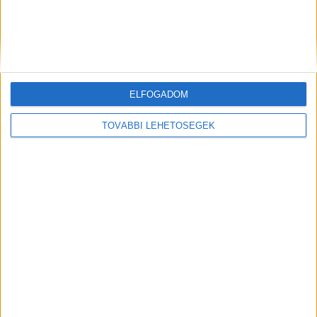
ELFOGADOM
Hagyományos szatmár-beregi káposztás paszuly füstölt
csülökkel
TOVÁBBI LEHETŐSÉGEK
finomreceptek.com
12 adag, hisz régen nem aprózták el az étel készítést, meg ilyesmit
nem minden héten készít az ember! Káposztás...
Mindenegyben blog
2018. november 24. (szombat)
Kurkumás-gyömbéres pikáns zöldségleves – náthás időszakokra
(is)