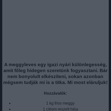
A meggyleves egy igazi nyári különlegesség,
amit főleg hidegen szeretünk fogyasztani. Bár
nem bonyolult elkészíteni, sokan azonban
mégsem tudják mi is a titka. Mi most eláruljuk!
Hozzávalók:
1 kg friss meggy
1 citrom reszelt héja