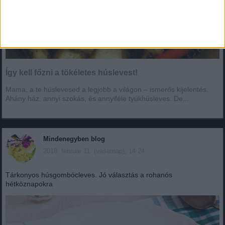
Így kell főzni a tökéletes húslevest!
Mama, a te húslevesed a legjobb a világon – ismerős kijelentés.
Ahány ház, annyi szokás, és annyiféle tyúkhúsleves. De...
Mindenegyben blog
2018. február 11. (vasárnap), 14:24
Tárkonyos húsgombócleves. Jó választás a rohanós
hétköznapokra