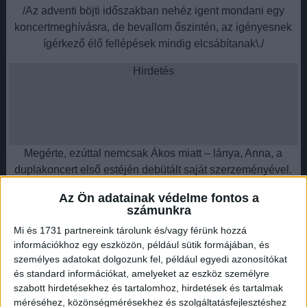
/Az adventi böjti időszakban nehéz igent mondani egy
koncertmeghívásra, de bevallom őszintén, az igényesnek
ígérkező élő fellépések mindig elcsábítanak\./
Hirdetés
Megérte, ezúttal nemcsak Ákos miatt – lánya, Anna, a
duplakoncert első estéjén debütált saját szerzeményével.
Az Ön adatainak védelme fontos a
számunkra
Ákostól már megszokhattuk, hogy nem egynyári dalszerző,
Mi és 1731 partnereink tárolunk és/vagy férünk hozzá
nem „futó kalandokat” keres a közönségével, hanem
információkhoz egy eszközön, például sütik formájában, és
vállalja akár a megosztó szerepet is, saját értékrendjét
személyes adatokat dolgozunk fel, például egyedi azonosítókat
képviseli dalaival és megszólalásaival.
és standard információkat, amelyeket az eszköz személyre
szabott hirdetésekhez és tartalomhoz, hirdetések és tartalmak
Hirdetés
méréséhez, közönségmérésekhez és szolgáltatásfejlesztéshez