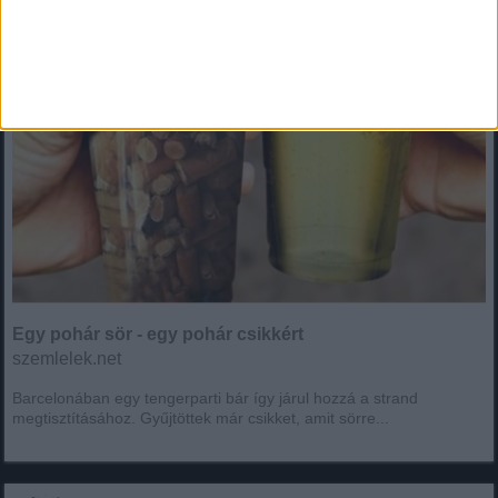
Egy pohár sör - egy pohár csikkért
szemlelek.net
Barcelonában egy tengerparti bár így járul hozzá a strand
megtisztításához. Gyűjtöttek már csikket, amit sörre...