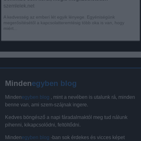
szemlelek.net
A kedvesség az emberi lét egyik lényege. Egyéniségünk
megerősítésétől a kapcsolatteremtésig több oka is van, hogy
miért...
Minden
egyben blog
Minden
egyben blog
, mint a nevében is utalunk rá, minden
benne van, ami szem-szájnak ingere.
Kedves böngésző a napi fáradalmaktól meg tud nálunk
pihenni, kikapcsolódni, feltöltődni.
Minden
egyben blog
-ban sok érdekes és vicces képet