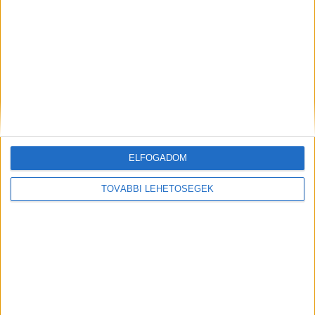
A hangszer maga a gyerek
szemlelek.net
A hangszertanulás nem csak a kézügyességet és a zenei
készségeket fejleszti, de egy amerikai kutatás szerint
hangszeren...
ELFOGADOM
TOVÁBBI LEHETŐSÉGEK
Hirdetés
Mindenegyben blog
2019. október 05. (szombat), 16:23
Ne féltsük az időseket a digitális technológiától!