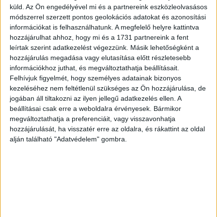
küld.
Az Ön engedélyével mi és a partnereink eszközleolvasásos
módszerrel szerzett pontos geolokációs adatokat és azonosítási
információkat is felhasználhatunk. A megfelelő helyre kattintva
hozzájárulhat ahhoz, hogy mi és a 1731 partnereink a fent
leírtak szerint adatkezelést végezzünk. Másik lehetőségként a
Úgy látszik, kifizetődő saját magát adni, mert ezek a dalok
hozzájárulás megadása vagy elutasítása előtt részletesebb
immár több mint harminc éve töltik meg a különböző
információkhoz juthat, és megváltoztathatja beállításait.
koncerttermeket, a Papp László Sportarénát példának
Felhívjuk figyelmét, hogy személyes adatainak bizonyos
kezeléséhez nem feltétlenül szükséges az Ön hozzájárulása, de
okáért idén ötödször is duplán.
jogában áll tiltakozni az ilyen jellegű adatkezelés ellen. A
Letisztult színpad, lézershow, különböző effektek a kivetítőn
beállításai csak erre a weboldalra érvényesek. Bármikor
megváltoztathatja a preferenciáit, vagy visszavonhatja
– ez a látványvilág várt azokra, akik december 13-án
hozzájárulását, ha visszatér erre az oldalra, és rákattint az oldal
ellátogattak a 2019-es Ákos duplakoncert első estéjére.
alján található "Adatvédelem" gombra.
Nehéz dolga volt a zenekarnak, ugyanis több mint harminc
évet kellett belesűríteniük nagyjából harminc dalba, vagyis
különböző stílusokat kellett elővenniük, még akkor is, ha a
legtöbb dalt újrahangszerelték a koncertre.
Hirdetés