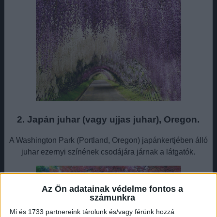
2. Japán juhar (vagy ujjas juhar), Oregon.
A Washington Park (Portland, Oregon) japánkertjében álló
juhar ezernyi színének csodájára járnak a látgatók.
Az Ön adatainak védelme fontos a
számunkra
Mi és 1733 partnereink tárolunk és/vagy férünk hozzá