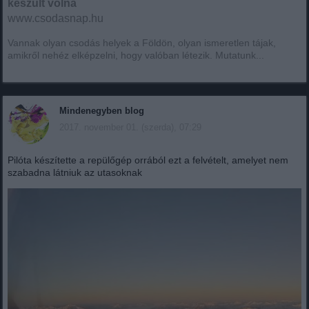
készült volna
www.csodasnap.hu
Vannak olyan csodás helyek a Földön, olyan ismeretlen tájak,
amikről nehéz elképzelni, hogy valóban létezik. Mutatunk...
Mindenegyben blog
2017. november 01. (szerda), 07:29
Pilóta készítette a repülőgép orrából ezt a felvételt, amelyet nem
szabadna látniuk az utasoknak