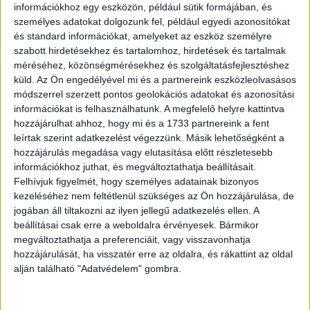
információkhoz egy eszközön, például sütik formájában, és
személyes adatokat dolgozunk fel, például egyedi azonosítókat
és standard információkat, amelyeket az eszköz személyre
szabott hirdetésekhez és tartalomhoz, hirdetések és tartalmak
méréséhez, közönségmérésekhez és szolgáltatásfejlesztéshez
küld.
Az Ön engedélyével mi és a partnereink eszközleolvasásos
Hirdetés
módszerrel szerzett pontos geolokációs adatokat és azonosítási
információkat is felhasználhatunk. A megfelelő helyre kattintva
hozzájárulhat ahhoz, hogy mi és a 1733 partnereink a fent
leírtak szerint adatkezelést végezzünk. Másik lehetőségként a
hozzájárulás megadása vagy elutasítása előtt részletesebb
információkhoz juthat, és megváltoztathatja beállításait.
Felhívjuk figyelmét, hogy személyes adatainak bizonyos
3. 145 éves lilaakác (Wisteria), Japán.
kezeléséhez nem feltétlenül szükséges az Ön hozzájárulása, de
jogában áll tiltakozni az ilyen jellegű adatkezelés ellen. A
Az Ashikaga Virág Parkban található akácot sokan a világ
beállításai csak erre a weboldalra érvényesek. Bármikor
legszebb fájának tartják. Japán büszkesége a szigetország
megváltoztathatja a preferenciáit, vagy visszavonhatja
legnagyobb fája is egyben, és valóban olyan, mint egy
hozzájárulását, ha visszatér erre az oldalra, és rákattint az oldal
álom.
alján található "Adatvédelem" gombra.