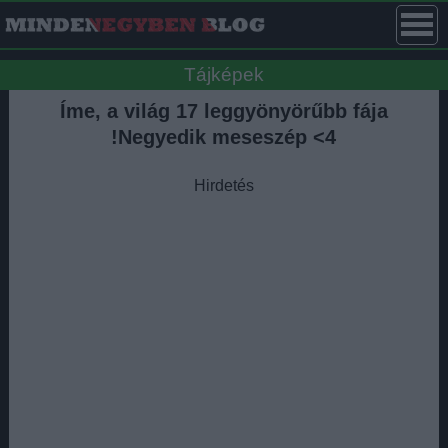
Tájképek
Íme, a világ 17 leggyönyörűbb fája
!Negyedik meseszép <4
Hirdetés