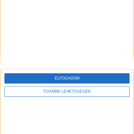
12. Szokotrai sárkányfa, Jemen.
A sárkányfa (mely pontos fordításban sárkány vére fa)
egyedi, különleges formájával nyűgöz le: a levelek a
hajtások legvégén nőnek, és olyan az egész növény, mint
egy hajas fej. Ez a Jemenben őshonos fa nevét élénkpiros
levéről kapta, ezt a nedvet egyébként hegedűlakkozáshoz,
és festékanyagként is használják.
ELFOGADOM
TOVÁBBI LEHETŐSÉGEK