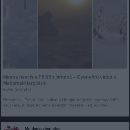
Mintha nem is a Földön járnánk – Gyönyörű videó a
Madarasi-Hargitáról
www.boon.hu
Románia – Fehér lepel hullott a Hargita-hegység legmagasabb
csúcsára, a végeredmény egészen mesebeli lett. A videó...
Mindenegyben blog