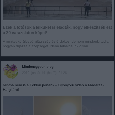
Ezek a fotósok a lelküket is eladták, hogy elkészítsék ezt
a 30 varázslatos képet!
A minket körülvevő világ szép és érdekes, de nem mindenki tudja,
hogyan díjazza a szépséget. Néha találkozunk olyan...
Mindenegyben blog
2019. január 14. (hétfő), 21:26
Mintha nem is a Földön járnánk – Gyönyörű videó a Madarasi-
Hargitáról