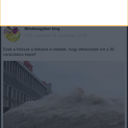
Hirdetés
Mindenegyben blog
2019. november 09. (szombat), 10:15
Ezek a fotósok a lelküket is eladták, hogy elkészítsék ezt a 30
varázslatos képet!