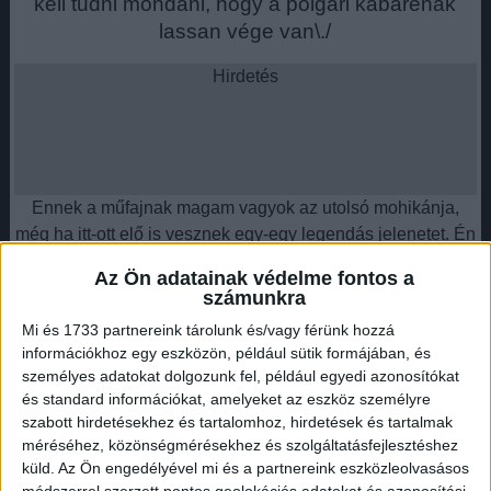
kell tudni mondani, hogy a polgári kabarénak
lassan vége van\./
Hirdetés
Ennek a műfajnak magam vagyok az utolsó mohikánja,
még ha itt-ott elő is vesznek egy-egy legendás jelenetet. Én
bevallom, elfáradtam. "
Az Ön adatainak védelme fontos a
számunkra
"Nem könnyű szembesülni a betegséggel.
Minden este imádkozom Istenhez, mert úgy
Mi és 1733 partnereink tárolunk és/vagy férünk hozzá
információkhoz egy eszközön, például sütik formájában, és
érzem van még dolgom ezen a világon.
személyes adatokat dolgozunk fel, például egyedi azonosítókat
és standard információkat, amelyeket az eszköz személyre
Hirdetés
szabott hirdetésekhez és tartalomhoz, hirdetések és tartalmak
méréséhez, közönségmérésekhez és szolgáltatásfejlesztéshez
küld.
Az Ön engedélyével mi és a partnereink eszközleolvasásos
módszerrel szerzett pontos geolokációs adatokat és azonosítási