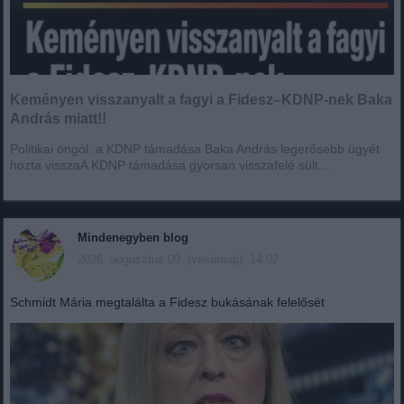
Keményen visszanyalt a fagyi a Fidesz–KDNP-nek Baka
András miatt!!
Politikai öngól: a KDNP támadása Baka András legerősebb ügyét
hozta visszaA KDNP támadása gyorsan visszafelé sült...
Mindenegyben blog
2026. augusztus 09. (vasárnap), 14:02
Schmidt Mária megtalálta a Fidesz bukásának felelősét