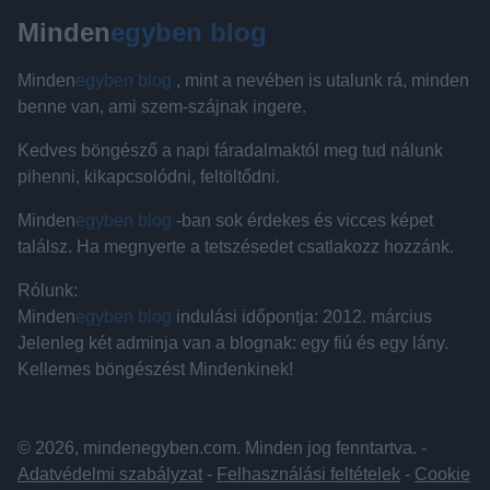
Minden
egyben blog
Minden
egyben blog
, mint a nevében is utalunk rá, minden
benne van, ami szem-szájnak ingere.
Kedves böngésző a napi fáradalmaktól meg tud nálunk
pihenni, kikapcsolódni, feltöltődni.
Minden
egyben blog
-ban sok érdekes és vicces képet
találsz. Ha megnyerte a tetszésedet csatlakozz hozzánk.
Rólunk:
Minden
egyben blog
indulási időpontja: 2012. március
Jelenleg két adminja van a blognak: egy fiú és egy lány.
Kellemes böngészést Mindenkinek!
© 2026, mindenegyben.com. Minden jog fenntartva. -
Adatvédelmi szabályzat
-
Felhasználási feltételek
-
Cookie