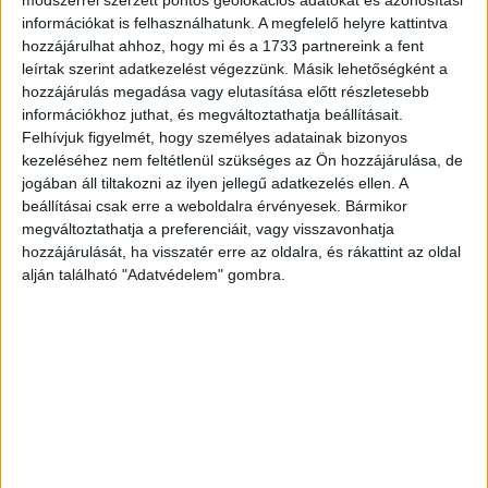
információkat is felhasználhatunk. A megfelelő helyre kattintva
Oly sok szomorú arcot látok, mint még soha. Szeretnék
hozzájárulhat ahhoz, hogy mi és a 1733 partnereink a fent
leírtak szerint adatkezelést végezzünk. Másik lehetőségként a
meggyógyulni, hogy mosolyt csalhassak az emberek
hozzájárulás megadása vagy elutasítása előtt részletesebb
arcára... Számomra az igazi boldogságot világ életemben
információkhoz juthat, és megváltoztathatja beállításait.
az jelentette, ha megnevettethettem az embereket. A
Felhívjuk figyelmét, hogy személyes adatainak bizonyos
nevetés gyógyír a léleknek, épp ezért szégyellném magam,
kezeléséhez nem feltétlenül szükséges az Ön hozzájárulása, de
ha épp én adnám fel. Drága emberek szeretnélek nem
jogában áll tiltakozni az ilyen jellegű adatkezelés ellen. A
cserben hagyni Titeket!"
beállításai csak erre a weboldalra érvényesek. Bármikor
megváltoztathatja a preferenciáit, vagy visszavonhatja
Művész úr! Gyógyuljon meg mielőbb, mert talán
hozzájárulását, ha visszatér erre az oldalra, és rákattint az oldal
soha nem volt akkora szükség ebben az
alján található "Adatvédelem" gombra.
országban a boldogsághormon-termelő
kacagásra, mint mostanság.
Hirdetés