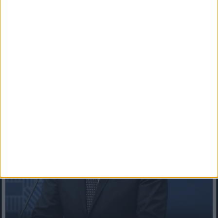
Levideózták Demjén Ferenc káprázatos vidéki birodalmát ! Itt
aztán fel lehet töltődni!Demjén Ferenc megmutatta titkos...
Mindenegyben blog
2026. augusztus 09. (vasárnap), 14:54
Keményen visszanyalt a fagyi a Fidesz–KDNP-nek Baka András
miatt!!