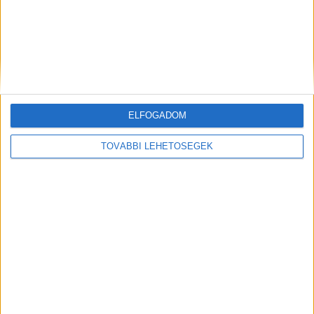
1 perce érkezett! Gyászba borult az ország – Szörnyű
hírt kaptunk ma reggelre – nagy név távozott közülünk!
????? ? ?????́???́??́?????́?!
Elment az utolsó tanú: elhunyt Markovics Gyula, térség utolsó
ELFOGADOM
holokauszt-túlélőjeEgy évszázadnyi emlékezet távozottA...
TOVÁBBI LEHETŐSÉGEK
Mindenegyben blog
2026. augusztus 07. (péntek), 20:52
Jön az AUGUSZTUSI pénzeső! Ez a 3 csillagjegy részesül belőle: A
cikk a hozzászólásoknál olvasható!