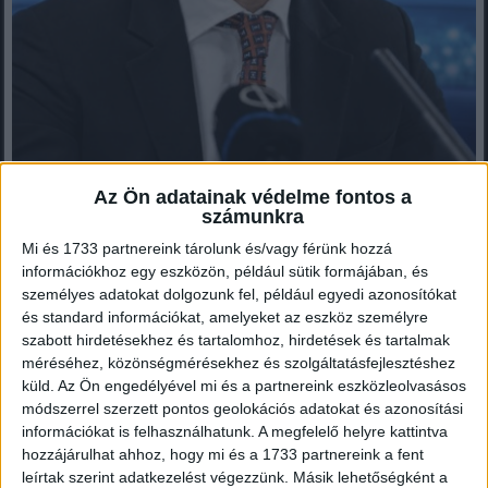
Az Ön adatainak védelme fontos a
számunkra
Mi és 1733 partnereink tárolunk és/vagy férünk hozzá
Drámai hírt kapott Szijjártó!Százmilliós bírságot szabott
információkhoz egy eszközön, például sütik formájában, és
ki a hatóság! ????? ? ?????́???́??́?????́?!
személyes adatokat dolgozunk fel, például egyedi azonosítókat
és standard információkat, amelyeket az eszköz személyre
Szijjártó új munkahelyét máris súlyos csapás érte: 100 milliós
szabott hirdetésekhez és tartalomhoz, hirdetések és tartalmak
bírságot szabott ki a hatóság!Halálos baleset miatt jött...
méréséhez, közönségmérésekhez és szolgáltatásfejlesztéshez
küld.
Az Ön engedélyével mi és a partnereink eszközleolvasásos
módszerrel szerzett pontos geolokációs adatokat és azonosítási
információkat is felhasználhatunk. A megfelelő helyre kattintva
Mindenegyben blog
hozzájárulhat ahhoz, hogy mi és a 1733 partnereink a fent
2026. augusztus 08. (szombat), 07:24
leírtak szerint adatkezelést végezzünk. Másik lehetőségként a