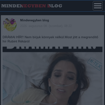
Mindenegyben blog
2026. augusztus 08. (szombat), 08:22
DRÁMAI HÍR!! Nem bírjuk könnyek nélkül.Most jött a megrendítő
hír Rubint Rékáról