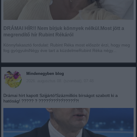
DRÁMAI HÍR!! Nem bírjuk könnyek nélkül.Most jött a
megrendítő hír Rubint Rékáról
Könnyfakasztó fordulat: Rubint Réka most először érzi, hogy meg
fog gyógyulniNégy éve tart a küzdelmeRubint Réka négy...
Mindenegyben blog
2026. augusztus 08. (szombat), 07:48
Drámai hírt kapott Szijjártó!Százmilliós bírságot szabott ki a
hatóság! ????? ? ?????́???́??́?????́?!