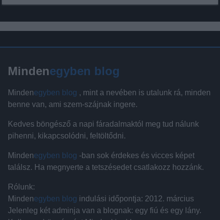
Minden
egyben blog
Minden
egyben blog
, mint a nevében is utalunk rá, minden
benne van, ami szem-szájnak ingere.
Kedves böngésző a napi fáradalmaktól meg tud nálunk
pihenni, kikapcsolódni, feltöltődni.
Minden
egyben blog
-ban sok érdekes és vicces képet
találsz. Ha megnyerte a tetszésedet csatlakozz hozzánk.
Rólunk:
Minden
egyben blog
indulási időpontja: 2012. március
Jelenleg két adminja van a blognak: egy fiú és egy lány.