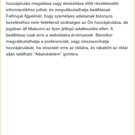
hozzájárulás megadása vagy elutasítása előtt részletesebb
Rendőrök bilincsben vitték el WhisperTont– most derült ki, mi
információkhoz juthat, és megváltoztathatja beállításait.
történt!
Felhívjuk figyelmét, hogy személyes adatainak bizonyos
kezeléséhez nem feltétlenül szükséges az Ön hozzájárulása, de
jogában áll tiltakozni az ilyen jellegű adatkezelés ellen. A
beállításai csak erre a weboldalra érvényesek. Bármikor
megváltoztathatja a preferenciáit, vagy visszavonhatja
hozzájárulását, ha visszatér erre az oldalra, és rákattint az oldal
alján található "Adatvédelem" gombra.
Rendőrök bilincsben vitték el WhisperTont– most derült
ki, mi történt!