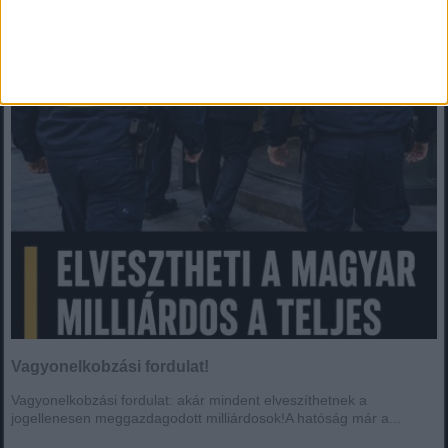
Vagyonelkobzási fordulat!
Vagyonelkobzási fordulat!
Vagyonelkobzási fordulat: akár mindent elveszíthetnek a
jogellenesen meggazdagodott milliárdosok!A hatóság már a...