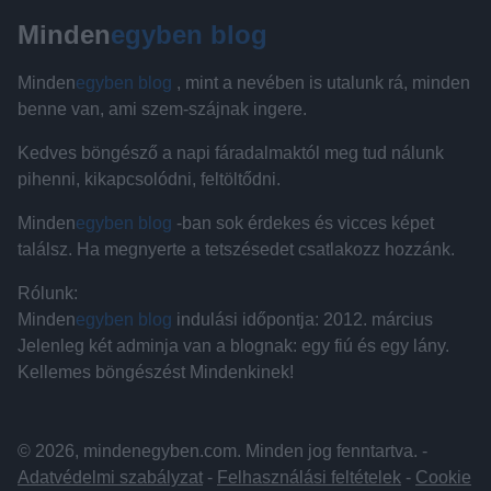
Minden
egyben blog
Minden
egyben blog
, mint a nevében is utalunk rá, minden
benne van, ami szem-szájnak ingere.
Kedves böngésző a napi fáradalmaktól meg tud nálunk
pihenni, kikapcsolódni, feltöltődni.
Minden
egyben blog
-ban sok érdekes és vicces képet
találsz. Ha megnyerte a tetszésedet csatlakozz hozzánk.
Rólunk:
Minden
egyben blog
indulási időpontja: 2012. március
Jelenleg két adminja van a blognak: egy fiú és egy lány.
Kellemes böngészést Mindenkinek!
© 2026, mindenegyben.com. Minden jog fenntartva. -
Adatvédelmi szabályzat
-
Felhasználási feltételek
-
Cookie