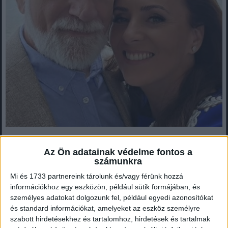
Ettől eláll a szavad: Csézy megmutatta mesés kertjét, a
Az Ön adatainak védelme fontos a
fotó mindent visz! A képet a hozzászólásoknál láthatod.
számunkra
Bámulatos kertet mutatott Csézy, a fotó sokak figyelmét azonnal
Mi és 1733 partnereink tárolunk és/vagy férünk hozzá
magára vontaCsézy közösségi oldalán egy igazán békés,...
információkhoz egy eszközön, például sütik formájában, és
személyes adatokat dolgozunk fel, például egyedi azonosítókat
és standard információkat, amelyeket az eszköz személyre
szabott hirdetésekhez és tartalomhoz, hirdetések és tartalmak
Mindenegyben blog