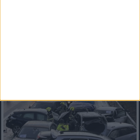
kiemelt hozzászólásban! ⬇️⬇️⬇️
Este galán, akit egykor a „világ legjóképűbb férfijének” neveztek,
ma szinte felismerhetetlen – ki ő valójában? A...
Mindenegyben blog
2026. január 04. (vasárnap), 16:13
Akárhányszor autópályán kell vezetnem, mindig rácsodálkozom,
mennyi buta ember vezet Magyarországon