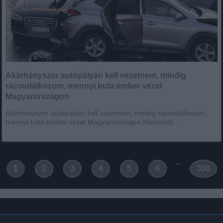
Akárhányszor autópályán kell vezetnem, mindig
rácsodálkozom, mennyi buta ember vezet
Magyarországon
Akárhányszor autópályán kell vezetnem, mindig rácsodálkozom,
mennyi buta ember vezet Magyarországon Messziről...
...
1
2
3
4
5
6
300