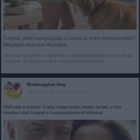
Tudtad, miért szagolgatja a kutya az intim testrészeidet?
Meglepő oka van! Mutatjuk
Nemcsak gondozni, megérteni is kellKisállattartóként nemcsak az
etetésről, az ápolásról és a megfelelő körülmények...
Mindenegyben blog
2026. június 25. (csütörtök), 16:37
Ettől eláll a szavad: Csézy megmutatta mesés kertjét, a fotó
mindent visz! A képet a hozzászólásoknál láthatod.