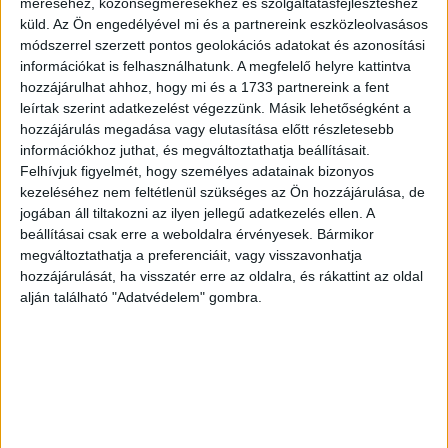
méréséhez, közönségmérésekhez és szolgáltatásfejlesztéshez
2026. június 22. (hétfő), 14:33
küld.
Az Ön engedélyével mi és a partnereink eszközleolvasásos
módszerrel szerzett pontos geolokációs adatokat és azonosítási
Kertedben fekete rigó van ? Akkor most jól figyelj, ezt jelenti:
információkat is felhasználhatunk. A megfelelő helyre kattintva
hozzájárulhat ahhoz, hogy mi és a 1733 partnereink a fent
leírtak szerint adatkezelést végezzünk. Másik lehetőségként a
hozzájárulás megadása vagy elutasítása előtt részletesebb
információkhoz juthat, és megváltoztathatja beállításait.
Felhívjuk figyelmét, hogy személyes adatainak bizonyos
kezeléséhez nem feltétlenül szükséges az Ön hozzájárulása, de
jogában áll tiltakozni az ilyen jellegű adatkezelés ellen. A
beállításai csak erre a weboldalra érvényesek. Bármikor
megváltoztathatja a preferenciáit, vagy visszavonhatja
hozzájárulását, ha visszatér erre az oldalra, és rákattint az oldal
alján található "Adatvédelem" gombra.
Kertedben fekete rigó van ? Akkor most jól figyelj, ezt
jelenti: