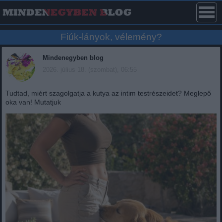
Fiúk-lányok, vélemény?
Mindenegyben blog
2026. július 18. (szombat), 06:55
Tudtad, miért szagolgatja a kutya az intim testrészeidet? Meglepő
oka van! Mutatjuk