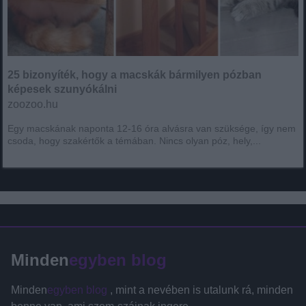
25 bizonyíték, hogy a macskák bármilyen pózban
képesek szunyókálni
zoozoo.hu
Egy macskának naponta 12-16 óra alvásra van szüksége, így nem
csoda, hogy szakértők a témában. Nincs olyan póz, hely,...
Minden
egyben blog
Minden
egyben blog
, mint a nevében is utalunk rá, minden