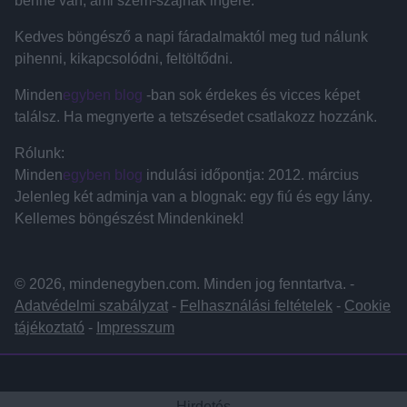
benne van, ami szem-szájnak ingere.
Kedves böngésző a napi fáradalmaktól meg tud nálunk
pihenni, kikapcsolódni, feltöltődni.
Minden
egyben blog
-ban sok érdekes és vicces képet
találsz. Ha megnyerte a tetszésedet csatlakozz hozzánk.
Rólunk:
Minden
egyben blog
indulási időpontja: 2012. március
Jelenleg két adminja van a blognak: egy fiú és egy lány.
Kellemes böngészést Mindenkinek!
© 2026, mindenegyben.com. Minden jog fenntartva. -
Adatvédelmi szabályzat
-
Felhasználási feltételek
-
Cookie
tájékoztató
-
Impresszum
Hirdetés
Hirdetés