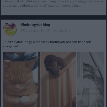
Ha azt halljuk: „Két arca van...” egyből a kétszínűség jut eszünkbe,
ebben az esetben a „kétarcú” azonban egyáltalán...
Mindenegyben blog
2016. szeptember 16. (péntek), 11:57
25 bizonyíték, hogy a macskák bármilyen pózban képesek
szunyókálni