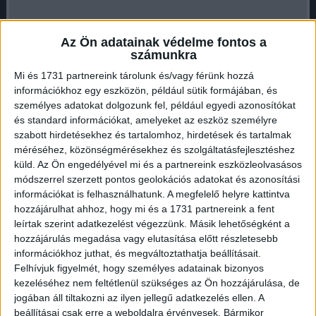
Az Ön adatainak védelme fontos a
számunkra
Mi és 1731 partnereink tárolunk és/vagy férünk hozzá
információkhoz egy eszközön, például sütik formájában, és
Bár furcsán hangzik, de igaz, hogy a fekete macskákat más
személyes adatokat dolgozunk fel, például egyedi azonosítókat
macskákhoz viszonyítva alacsonyabb áron meg lehet
és standard információkat, amelyeket az eszköz személyre
vásárolni, a régi babonaságnak köszönhetően. “Én nem
szabott hirdetésekhez és tartalomhoz, hirdetések és tartalmak
hiszek a babonákban, ezért úgy döntöttem, hogy
méréséhez, közönségmérésekhez és szolgáltatásfejlesztéshez
küld.
Az Ön engedélyével mi és a partnereink eszközleolvasásos
megvásárolom ezt a kiscicát” – mesélte David.
módszerrel szerzett pontos geolokációs adatokat és azonosítási
Hirdetés
információkat is felhasználhatunk. A megfelelő helyre kattintva
hozzájárulhat ahhoz, hogy mi és a 1731 partnereink a fent
leírtak szerint adatkezelést végezzünk. Másik lehetőségként a
hozzájárulás megadása vagy elutasítása előtt részletesebb
információkhoz juthat, és megváltoztathatja beállításait.
Felhívjuk figyelmét, hogy személyes adatainak bizonyos
kezeléséhez nem feltétlenül szükséges az Ön hozzájárulása, de
Scrappy nagyon jól feltalálta magát az új otthonban,
jogában áll tiltakozni az ilyen jellegű adatkezelés ellen. A
Londonban és David is egyre jobban megkedvelte. A
beállításai csak erre a weboldalra érvényesek. Bármikor