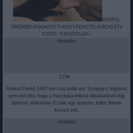
/FÉRFI\-
ÖRÖKBE\-FOGADOTT\-EGY\-FEKETE\-KISCICÁT\/
FOTÓ\: TUDASFAJA\./
Hirdetés
COM
Amikor David, 1997-ben hazavitte ezt Scrappy-t, fogalma
sem volt róla, hogy a macskája ekkora átalakuláson fog
átmenni. Akkoriban ő csak egy aranyos, bátor, fekete
kiscica volt.
Hirdetés