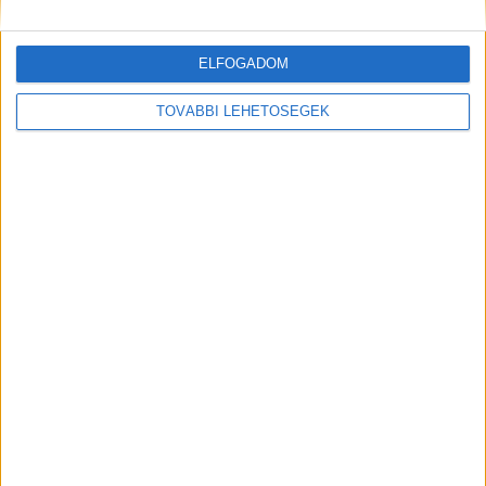
ELFOGADOM
TOVÁBBI LEHETŐSÉGEK
Mindenegyben blog
2018. december 29. (szombat), 14:58
Hirdetés
Fotók: 19 hely, ahol soha nem keresné a macskáját