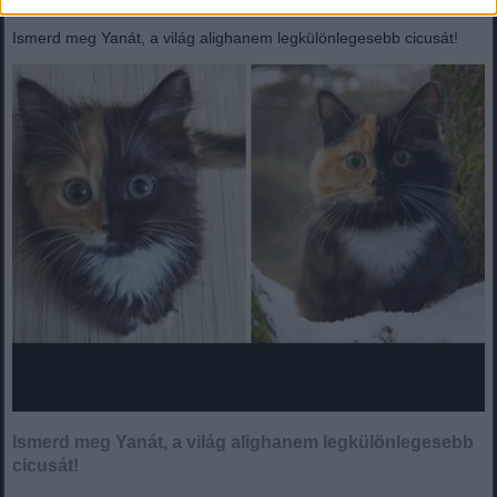
Ismerd meg Yanát, a világ alighanem legkülönlegesebb cicusát!
Ismerd meg Yanát, a világ alighanem legkülönlegesebb
cicusát!