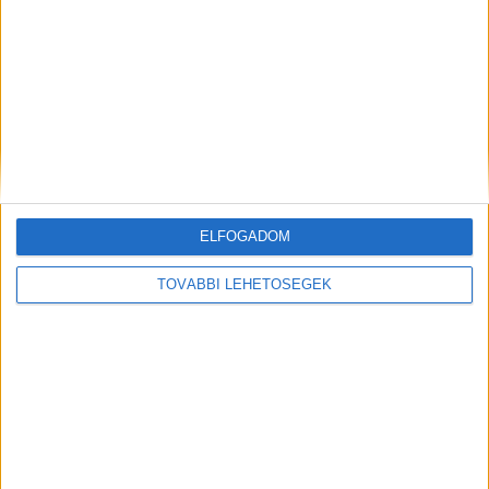
Mindenegyben blog
2025. június 14. (szombat), 18:08
Liszt Ferenc szépunokája már gyermekként bámulatosan
zongorázott – nézd meg lélegzetelállító előadását!
ELFOGADOM
TOVÁBBI LEHETŐSÉGEK