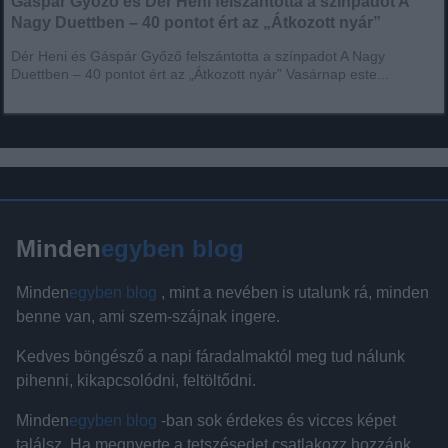
Gáspár Győző és Dér Heni felszántotta a színpadot A
Nagy Duettben – 40 pontot ért az „Átkozott nyár”
Dér Heni és Gáspár Győző felszántotta a színpadot A Nagy
Duettben – 40 pontot ért az „Átkozott nyár” Vasárnap este...
Minden
egyben blog
Minden
egyben blog
, mint a nevében is utalunk rá, minden
benne van, ami szem-szájnak ingere.
Kedves böngésző a napi fáradalmaktól meg tud nálunk
pihenni, kikapcsolódni, feltöltődni.
Minden
egyben blog
-ban sok érdekes és vicces képet
találsz. Ha megnyerte a tetszésedet csatlakozz hozzánk.