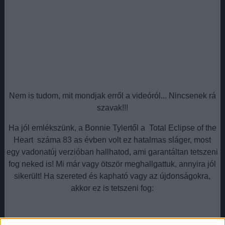
Nem is tudom, mit mondjak erről a videóról... Nincsenek rá
szavak!!!
Ha jól emlékszünk, a Bonnie Tylertől a Total Eclipse of the
Heart száma 83 as évben volt ez hatalmas sláger, most
egy vadonatúj verzióban hallhatod, ami garantáltan tetszeni
fog neked is! Mi már vagy ötször meghallgattuk, annyira jól
sikerült! Ha szereted és kapható vagy az újdonságokra,
akkor ez is tetszeni fog: