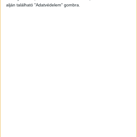
alján található "Adatvédelem" gombra.
Hirdetés
Előző
Következő
Hirdetés