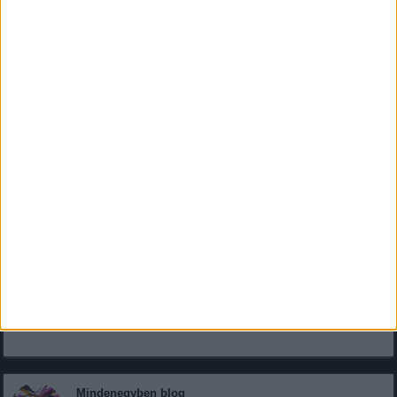
A 10 éves Bjarne hangja lenyűgözte a „The Voice Kids”
zsűrijét – mindenki sírt, mikor elénekelte a „Someone
You Loved”-ot
A 10 éves Bjarne hangja lenyűgözte a „The Voice Kids” zsűrijét –
mindenki sírt, mikor elénekelte a „Someone You...
Mindenegyben blog