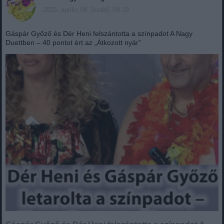
2025. április 08. (kedd), 08:28
Gáspár Győző és Dér Heni felszántotta a színpadot A Nagy
Duettben – 40 pontot ért az „Átkozott nyár”