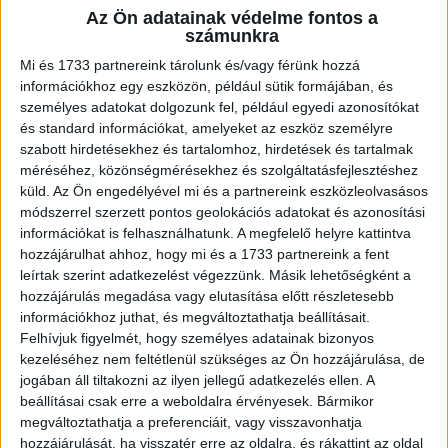
Az Ön adatainak védelme fontos a
számunkra
Mi és 1733 partnereink tárolunk és/vagy férünk hozzá
információkhoz egy eszközön, például sütik formájában, és
személyes adatokat dolgozunk fel, például egyedi azonosítókat
és standard információkat, amelyeket az eszköz személyre
szabott hirdetésekhez és tartalomhoz, hirdetések és tartalmak
méréséhez, közönségmérésekhez és szolgáltatásfejlesztéshez
küld.
Az Ön engedélyével mi és a partnereink eszközleolvasásos
2018. november 09. (péntek), 10:53
módszerrel szerzett pontos geolokációs adatokat és azonosítási
információkat is felhasználhatunk. A megfelelő helyre kattintva
Segítsd a munkánkat egy
hozzájárulhat ahhoz, hogy mi és a 1733 partnereink a fent
Facebook megosztással!
leírtak szerint adatkezelést végezzünk. Másik lehetőségként a
Megosztáshoz kattints az alábbi
hozzájárulás megadása vagy elutasítása előtt részletesebb
információkhoz juthat, és megváltoztathatja beállításait.
gombra:
Felhívjuk figyelmét, hogy személyes adatainak bizonyos
kezeléséhez nem feltétlenül szükséges az Ön hozzájárulása, de
f
jogában áll tiltakozni az ilyen jellegű adatkezelés ellen. A
beállításai csak erre a weboldalra érvényesek. Bármikor
megváltoztathatja a preferenciáit, vagy visszavonhatja
hozzájárulását, ha visszatér erre az oldalra, és rákattint az oldal