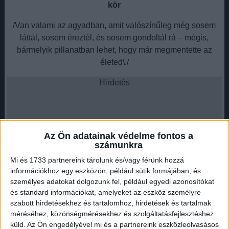
kör
/Van valami az agyadban, amit valószínűleg még sosem
láttál, sosem éreztél, és sosem gondoltál rá – mégis,
bármelyik pillanatban lehet, hogy már megmentette az
életed\./
Hirdetés
Az Ön adatainak védelme fontos a
Ez a valami nem más, mint a
Willis-kör
, az emberi
számunkra
anatómia egyik leglátványosabb és legfontosabb „b-terve”.
Mi és 1733 partnereink tárolunk és/vagy férünk hozzá
információkhoz egy eszközön, például sütik formájában, és
Ez a különleges artériás gyűrű az
agy tövénél
személyes adatokat dolgozunk fel, például egyedi azonosítókat
helyezkedik el
, és létfontosságú feladatot lát el:
és standard információkat, amelyeket az eszköz személyre
oxigéndús vérrel látja el az agy érzékeny területeit
.
szabott hirdetésekhez és tartalomhoz, hirdetések és tartalmak
Olyan, mint egy
szabályozott forgalmú körforgalom
, ami
méréséhez, közönségmérésekhez és szolgáltatásfejlesztéshez
küld.
Az Ön engedélyével mi és a partnereink eszközleolvasásos
akkor is képes működni, ha az egyik „lehajtót” elzárják –