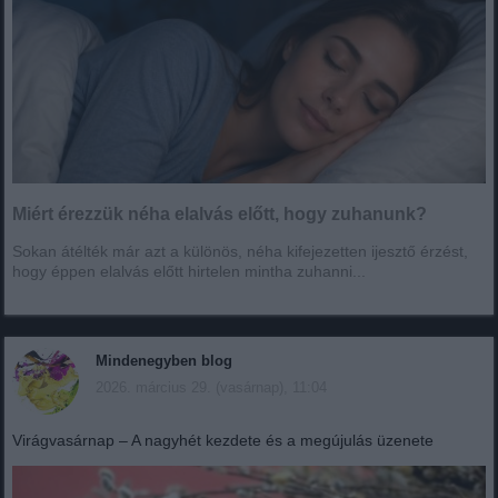
Miért érezzük néha elalvás előtt, hogy zuhanunk?
Sokan átélték már azt a különös, néha kifejezetten ijesztő érzést,
hogy éppen elalvás előtt hirtelen mintha zuhanni...
Mindenegyben blog
2026. március 29. (vasárnap), 11:04
Virágvasárnap – A nagyhét kezdete és a megújulás üzenete