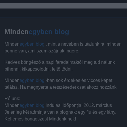
Minden
egyben blog
Minden
egyben blog
, mint a nevében is utalunk rá, minden
benne van, ami szem-szájnak ingere.
Kedves böngésző a napi fáradalmaktól meg tud nálunk
pihenni, kikapcsolódni, feltöltődni.
Minden
egyben blog
-ban sok érdekes és vicces képet
találsz. Ha megnyerte a tetszésedet csatlakozz hozzánk.
Rólunk:
Minden
egyben blog
indulási időpontja: 2012. március
Jelenleg két adminja van a blognak: egy fiú és egy lány.
Kellemes böngészést Mindenkinek!