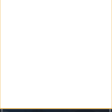
Ezért ne dobd el a krumplihéjat! Több haszna van, mint
hinnéd
Ezért ne dobd el a krumplihéjat! Több haszna van, mint
hinnédSokan gondolkodás nélkül a szemetesbe dobják a krumpli...
Mindenegyben blog
2026. április 23. (csütörtök), 08:21
Miért érezzük néha elalvás előtt, hogy zuhanunk?