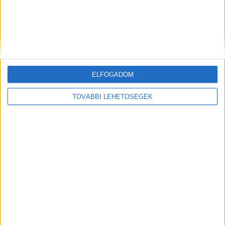
8 csendes jel, amely súlyos állapotromlásra
figyelmeztethet
8 csendes jel, amely súlyos állapotromlásra figyelmeztethetA halál
témájáról nehéz beszélni. Sokan úgy képzelik, hogy...
ELFOGADOM
Hirdetés
TOVÁBBI LEHETŐSÉGEK
Mindenegyben blog
2026. július 19. (vasárnap), 15:13
Ezért alakul ki valójában az „öregszag” – nem a tisztálkodás hiánya
okozza