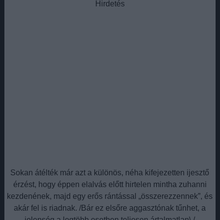
Hirdetés
Sokan átélték már azt a különös, néha kifejezetten ijesztő
érzést, hogy éppen elalvás előtt hirtelen mintha zuhanni
kezdenének, majd egy erős rántással „összerezzennek”, és
akár fel is riadnak. /Bár ez elsőre aggasztónak tűnhet, a
jelenség a legtöbb esetben teljesen ártalmatlan\./