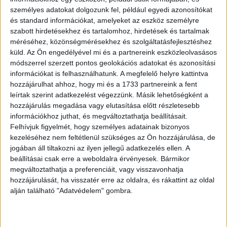
személyes adatokat dolgozunk fel, például egyedi azonosítókat
amelyhez gyakran társul a zuhanás, megbotlás vagy
és standard információkat, amelyeket az eszköz személyre
kibillenés élménye.
szabott hirdetésekhez és tartalomhoz, hirdetések és tartalmak
méréséhez, közönségmérésekhez és szolgáltatásfejlesztéshez
A pontos okát a tudomány nem ismeri teljes
küld.
Az Ön engedélyével mi és a partnereink eszközleolvasásos
bizonyossággal, de az jól látszik, hogy ez a jelenség az
módszerrel szerzett pontos geolokációs adatokat és azonosítási
elalvás korai szakaszához kapcsolódik. A szakemberek
információkat is felhasználhatunk. A megfelelő helyre kattintva
szerint a félálomszerű állapotban az agy rövid,
hozzájárulhat ahhoz, hogy mi és a 1733 partnereink a fent
élményszerű benyomásokat hozhat létre, miközben a test
leírtak szerint adatkezelést végezzünk. Másik lehetőségként a
ellazul, és ez együtt vezethet a hirtelen „zuhanásérzethez”
hozzájárulás megadása vagy elutasítása előtt részletesebb
információkhoz juthat, és megváltoztathatja beállításait.
és az azt követő izomránduláshoz.
Felhívjuk figyelmét, hogy személyes adatainak bizonyos
kezeléséhez nem feltétlenül szükséges az Ön hozzájárulása, de
Hirdetés
jogában áll tiltakozni az ilyen jellegű adatkezelés ellen. A
beállításai csak erre a weboldalra érvényesek. Bármikor
megváltoztathatja a preferenciáit, vagy visszavonhatja
hozzájárulását, ha visszatér erre az oldalra, és rákattint az oldal
alján található "Adatvédelem" gombra.
Fontos tudni, hogy ez önmagában nem számít
betegségnek, hanem az úgynevezett fiziológiás myoclonus
egyik formája, vagyis olyan izomrángás, amely normális