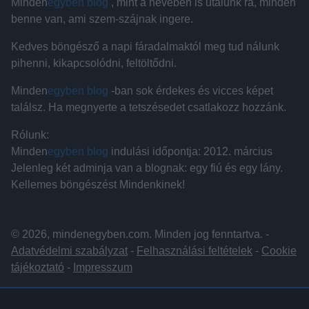
Minden
egyben blog
, mint a nevében is utalunk rá, minden
benne van, ami szem-szájnak ingere.
Kedves böngésző a napi fáradalmaktól meg tud nálunk
pihenni, kikapcsolódni, feltöltődni.
Minden
egyben blog
-ban sok érdekes és vicces képet
találsz. Ha megnyerte a tetszésedet csatlakozz hozzánk.
Rólunk:
Minden
egyben blog
indulási időpontja: 2012. március
Jelenleg két adminja van a blognak: egy fiú és egy lány.
Kellemes böngészést Mindenkinek!
© 2026, mindenegyben.com. Minden jog fenntartva. -
Adatvédelmi szabályzat
-
Felhasználási feltételek
-
Cookie
tájékoztató
-
Impresszum
Hirdetés