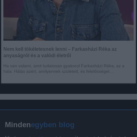
Nem kell tökéletesnek lenni – Farkasházi Réka az
anyaságról és a valódi életről
Ha van valami, amit tudatosan gyakorol Farkasházi Réka, az a
hála. Hálás azért, amilyennek született, és felelősséget...
Minden
egyben blog