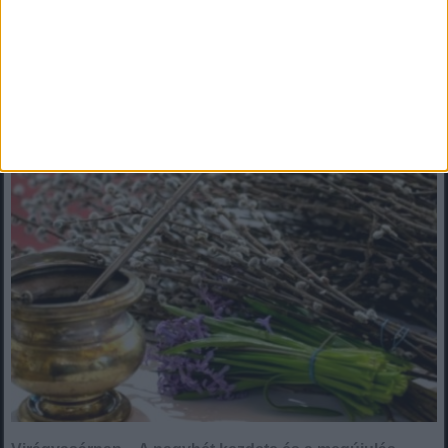
Mindenegyben blog
2026. március 29. (vasárnap), 11:04
Virágvasárnap – A nagyhét kezdete és a megújulás üzenete