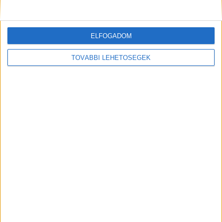
ELFOGADOM
TOVÁBBI LEHETŐSÉGEK
8 csendes jel, amely súlyos állapotromlásra
figyelmeztethet
8 csendes jel, amely súlyos állapotromlásra figyelmeztethetA halál
témájáról nehéz beszélni. Sokan úgy képzelik, hogy...
Hirdetés