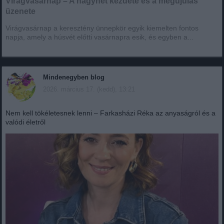
Virágvasárnap – A nagyhét kezdete és a megújulás
üzenete
Virágvasárnap a keresztény ünnepkör egyik kiemelten fontos
napja, amely a húsvét előtti vasárnapra esik, és egyben a...
Mindenegyben blog
2026. március 17. (kedd), 13:21
Nem kell tökéletesnek lenni – Farkasházi Réka az anyaságról és a
valódi életről