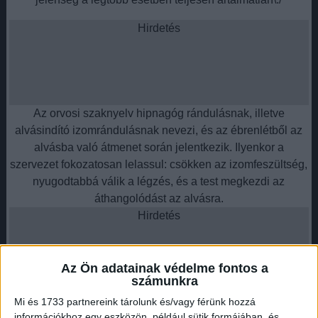
Hirdetés
Az orvosi szaknyelv hipnagóg rándulásnak, illetve
alvásindító izomrándulásnak nevezi, és az ébrenlétből az
alvásba való átmenet során jelentkezik. Ilyenkor a
szervezet fokozatosan lelassul: csökken az izomfeszültség,
nyugodtabbá válik a légzés, és a test megkezdi az
áthangolódást az alvásra.
Hirdetés
Az Ön adatainak védelme fontos a
számunkra
Ebben az átmeneti állapotban előfordulhat, hogy egy
Mi és 1733 partnereink tárolunk és/vagy férünk hozzá
információkhoz egy eszközön, például sütik formájában, és
hirtelen, akaratlan izomösszehúzódás jelenik meg,