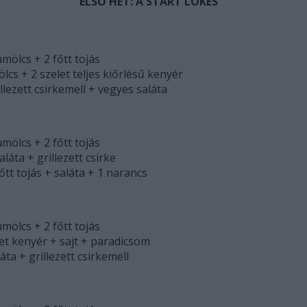
ELSŐ HÉT: A START LÖKÉS
mölcs + 2 főtt tojás
lcs + 2 szelet teljes kiőrlésű kenyér
llezett csirkemell + vegyes saláta
mölcs + 2 főtt tojás
aláta + grillezett csirke
őtt tojás + saláta + 1 narancs
mölcs + 2 főtt tojás
let kenyér + sajt + paradicsom
áta + grillezett csirkemell