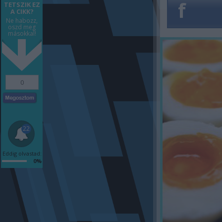
f
TETSZIK EZ
A CIKK?
Ne habozz,
oszd meg
másokkal!
0
22
Eddig olvastad:
0%