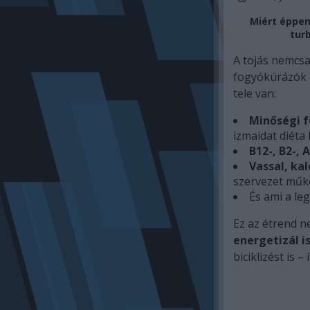
Miért éppen
tur
A tojás nemcsa
fogyókúrázók t
tele van:
Minőségi f
izmaidat diéta
B12-, B2-, 
Vassal, ka
szervezet mű
És ami a le
Ez az étrend 
energetizál i
biciklizést is 