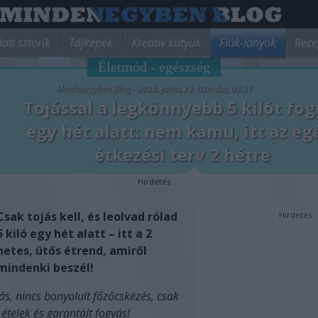
lati sztorik
Tájképek
Kreatív kütyük
Fiúk-lányok
Rece
Életmód - egészség
Mindenegyben Blog - 2025. július 23. (szerda), 05:37
Tojással a legkönnyebb 5 kilót fog
egy hét alatt: nem kamu, itt az eg
étkezési terv 2 hétre
Hirdetés
Csak tojás kell, és leolvad rólad
Hirdetés
5 kiló egy hét alatt – itt a 2
hetes, ütős étrend, amiről
mindenki beszél!
ás, nincs bonyolult főzőcskézés, csak
ételek és garantált fogyás!