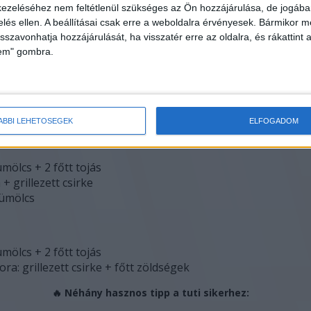
ezeléséhez nem feltétlenül szükséges az Ön hozzájárulása, de jogában 
öldségek + sajt + 2 főtt tojás
zelés ellen. A beállításai csak erre a weboldalra érvényesek. Bármikor m
áta + grillezett csirke
isszavonhatja hozzájárulását, ha visszatér erre az oldalra, és rákattint a
lem" gombra.
mölcs + 2 főtt tojás
 (saját levében) + saláta
őtt tojás + saláta
ÁBBI LEHETŐSÉGEK
ELFOGADOM
mölcs + 2 főtt tojás
 + grillezett csirke
yümölcs
mölcs + 2 főtt tojás
ra: grillezett csirke + főtt zöldségek
🔥
Néhány hasznos tipp a tuti sikerhez: