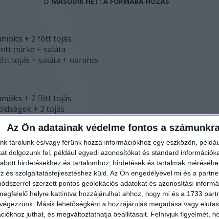
🥚
MÁSODIK HÉT: A FORMÁBA HOZÁS
mölcs + 2 főtt tojás
zett csirke + saláta
őtt tojás + saláta + narancs
mölcs + 2 főtt tojás
öldségek + 2 tojás
llezett hal + saláta
Az Ön adatainak védelme fontos a számunkr
nk tárolunk és/vagy férünk hozzá információkhoz egy eszközön, példáu
t dolgozunk fel, például egyedi azonosítókat és standard információk
mölcs + 2 főtt tojás
abott hirdetésekhez és tartalomhoz, hirdetések és tartalmak méréséhe
 + grillezett csirke
és szolgáltatásfejlesztéshez küld.
Az Ön engedélyével mi és a partne
őtt tojás + saláta + narancs
dszerrel szerzett pontos geolokációs adatokat és azonosítási informác
megfelelő helyre kattintva hozzájárulhat ahhoz, hogy mi és a 1733 partne
 végezzünk. Másik lehetőségként a hozzájárulás megadása vagy elutasí
iókhoz juthat, és megváltoztathatja beállításait.
Felhívjuk figyelmét, 
mölcs + 2 főtt tojás