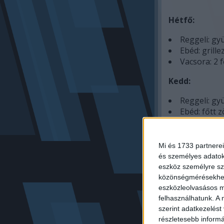
Hétfő:
Reggeli: gyü
Ebéd: grille
Vacsora: 2 f
Kedd:
Reggeli: gyü
Ebéd: főtt z
Vacsora: gri
Szerda:
Mi és 1733 partnerei
és személyes adatoka
Reggeli: gyü
eszköz személyre sz
Ebéd: saláta
közönségmérésekhez 
Vacsora: 2 f
eszközleolvasásos mó
felhasználhatunk. A 
Csütörtök:
szerint adatkezelést
részletesebb informác
Reggeli: gyü