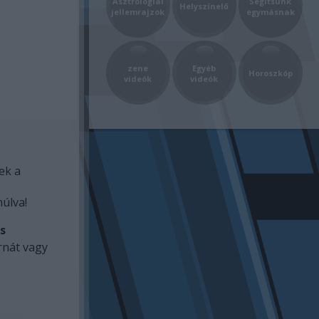
Asztrológiai
Segítsünk
Helyszínelő
jellemrajzok
egymásnak
zene
Egyéb
Horoszkóp
videók
videók
ek a
múlva!
s
rnát vagy