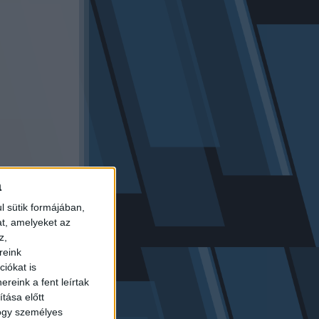
a
l sütik formájában,
at, amelyeket az
z,
reink
iókat is
reink a fent leírtak
tása előtt
hogy személyes