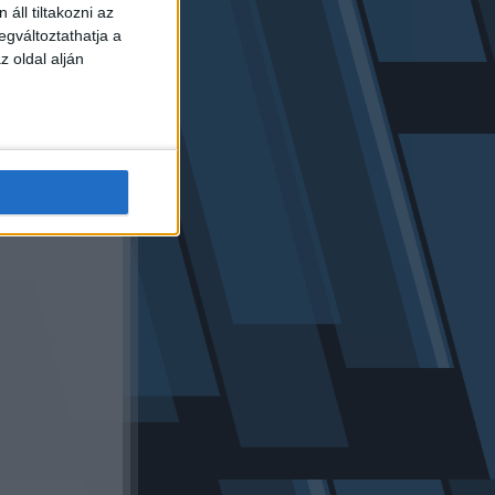
áll tiltakozni az
egváltoztathatja a
z oldal alján