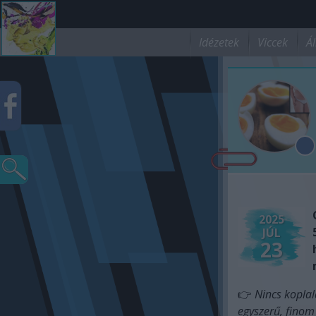
Idézetek
Viccek
Ál
2025
JÚL
23
👉
Nincs koplal
egyszerű, finom 