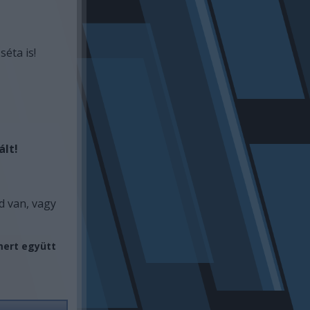
séta is!
ált!
d van, vagy
mert együtt