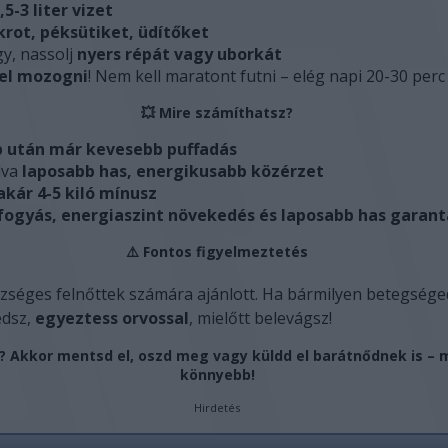
,5-3 liter vizet
krot, péksütiket, üdítőket
y, nassolj
nyers répát vagy uborkát
 el mozogni
! Nem kell maratont futni – elég napi 20-30 perc 
💥
Mire számíthatsz?
p után már kevesebb puffadás
lva
laposabb has, energikusabb közérzet
akár 4-5 kiló mínusz
fogyás, energiaszint növekedés és laposabb has garant
⚠️
Fontos figyelmeztetés
szséges felnőttek számára ajánlott. Ha bármilyen betegsége
edsz,
egyeztess orvossal
, mielőtt belevágsz!
? Akkor mentsd el, oszd meg vagy küldd el barátnődnek is – 
könnyebb!
Hirdetés