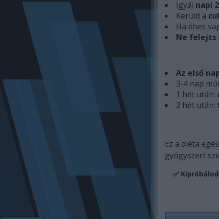
Igyál
napi 2
Kerüld a
cu
Ha éhes vag
Ne felejts
Az első na
3-4 nap mú
1 hét után:
2 hét után:
Ez a diéta egé
gyógyszert sz
✅
Kipróbálod