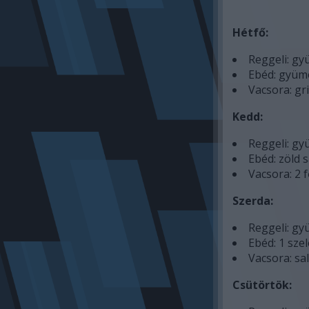
Hétfő:
Reggeli: gyü
Ebéd: gyümö
Vacsora: gri
Kedd:
Reggeli: gyü
Ebéd: zöld s
Vacsora: 2 f
Szerda:
Reggeli: gyü
Ebéd: 1 sze
Vacsora: sal
Csütörtök: