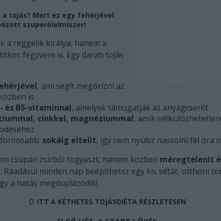
 a tojás? Mert ez egy fehérjével
bózott szuperélelmiszer!
k a reggelik királya, hanem a
itkos fegyvere is. Egy darab tojás
ehérjével
, ami segít megőrizni az
 közben is
A- és B5-vitaminnal
, amelyek támogatják az anyagcserét
lciummal, cinkkel, magnéziummal
, amik nélkülözhetetlen
ködéséhez
gfontosabb:
sokáig eltelít
, így nem nyúlsz nassolni fél óra 
nem csupán zsírból fogyaszt, hanem közben
méregtelenít é
s
. Ráadásul minden nap beépíthetsz egy kis sétát, otthoni to
– így a hatás megduplázódik!
🥚
ITT A KÉTHETES TOJÁSDIÉTA RÉSZLETESEN