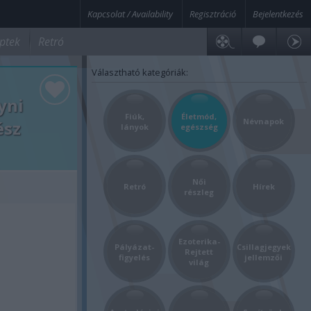
Kapcsolat / Availability
Regisztráció
Bejelentkezés
ptek
Retró
Választható kategóriák:
yni
Fiúk,
Életmód,
Névnapok
ész
lányok
egészség
Női
Retró
Hírek
részleg
Ezoterika-
Pályázat-
Csillagjegyek
Rejtett
figyelés
jellemzői
világ