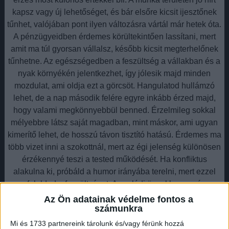
kapsz vagy új lehetőséget, és bár elsőre kicsit ijesztőnek
tűnhet, valójában pont ilyen változásra vártál már hetek óta.
A pénzügyeidben érdemes körültekintően lassítani, mert
amit ma túl gyorsan vállalsz, később kicsit megterhelőnek
tűnhetne. Az egészségedben a feszültség a vállakban és a
nyak környékén jelentkezhet, így jólesik majd minden
mozdulat, ami oldja ezt a görcsöt. Hangulatod hullámzó
lehet, de a nap második felére egyre inkább érzed majd,
hogy valami megkönnyebbül benned. Érzelmileg sokkal
mélyebbre látsz saját magadban, mint máskor, ami ugyan
kimerítő lehet, de hosszú távon tisztító hatású. Érdemes ma
több vizet inni a szokottnál, mert az égi jelenség különösen
érzékennyé teszi a tested működését. Ha konfliktus
alakulna ki, próbáld a humor irányába terelni, mert ezzel
feloldod a feszültséget. A családi ügyekben apró
figyelmesség hozhat nagy békét, még ha nem is érzed
Az Ön adatainak védelme fontos a
számunkra
jelentős lépésnek. Ma olyan álmokat kaphatsz, amelyek
erős üzenetet hordoznak a közeljövőről. Higgy benne, hogy
Mi és 1733 partnereink tárolunk és/vagy férünk hozzá