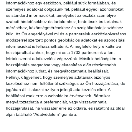
elindult benned valami mély és előremutató folyamat, ami a
információkhoz egy eszközön, például sütik formájában, és
személyes adatokat dolgozunk fel, például egyedi azonosítókat
hónap többi részét is jobbá teszi.
és standard információkat, amelyeket az eszköz személyre
Hét év szerencse vár, ha kedvelés és a ‘sok szerencsét’
szabott hirdetésekhez és tartalomhoz, hirdetések és tartalmak
beírása után gördítesz lejjebb! ?
méréséhez, közönségmérésekhez és szolgáltatásfejlesztéshez
küld.
Az Ön engedélyével mi és a partnereink eszközleolvasásos
BIKA
módszerrel szerzett pontos geolokációs adatokat és azonosítási
információkat is felhasználhatunk. A megfelelő helyre kattintva
A VÉRHOLD energiája ma különösen érzékennyé tesz, és
hozzájárulhat ahhoz, hogy mi és a 1733 partnereink a fent
olyan gondolatokat mozdít meg benned, amelyeket eddig
leírtak szerint adatkezelést végezzünk. Másik lehetőségként a
biztonságból inkább félretoltál, pedig pont ezek
hozzájárulás megadása vagy elutasítása előtt részletesebb
információkhoz juthat, és megváltoztathatja beállításait.
mozdítanának tovább egy fontos élethelyzetben. A
Felhívjuk figyelmét, hogy személyes adatainak bizonyos
párkapcsolatban ma elmélyülnek az érzések, mert
kezeléséhez nem feltétlenül szükséges az Ön hozzájárulása, de
tisztábban látod, mire van valóban szükséged, és ettől egy
jogában áll tiltakozni az ilyen jellegű adatkezelés ellen. A
lépéssel közelebb kerülsz a harmóniához.
beállításai csak erre a weboldalra érvényesek. Bármikor
megváltoztathatja a preferenciáit, vagy visszavonhatja
Hirdetés
hozzájárulását, ha visszatér erre az oldalra, és rákattint az oldal
alján található "Adatvédelem" gombra.