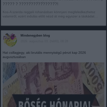
????? ? ?????́???́??́?????́?!
Kos-A szerda reggeli rohanásban könnyen megfeledkezhetsz
valamiről, ezért indulás előtt nézd át még egyszer a táskádat....
Mindenegyben blog
2026. augusztus 03. (hétfő), 08:28
Hat csillagjegy, aki brutális mennyiségű pénzt kap 2026
augusztusában