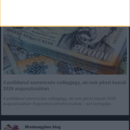
4 pofátlanul szerencsés csillagjegy, aki sok pénzt kaszál
2026 augusztusában
4 pofátlanul szerencsés csillagjegy, aki sok pénzt kaszál 2026
augusztusában Augusztusi pénzhoroszkóp – ezt tartogatja...
Mindenegyben blog