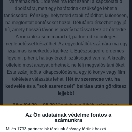
várhatnak rád. Érdemes ma időt szánni a kapcsolataid
ápolására, mert egy barátodnak szüksége lehet a
tanácsodra. Pénzügyi helyzeted stabilizálódhat, különösen,
ha megfontolt döntéseket hozol. Délutánra érkezhet egy jó
hír, amely hosszú távon is pozitív hatással lesz az életedre.
A romantika sem marad el, partnered különleges
meglepetéssel készülhet. Az egyedülállók számára ma egy
izgalmas ismerkedés ígérkezik. Egészségedre érdemes
figyelni, pihenj, ha úgy érzed, szükséged van rá. A kreatív
ötleteid most aranyat érhetnek, ne félj megvalósítani őket!
Este szánj időt a kikapcsolódásra, egy jó könyv vagy film
tökéletes választás lehet.
Hét év szerencse vár, ha
kedvelés és a "sok szerencsét" beírása után gördítesz
lejjebb!
Bika (04.20. – 05.20.)
Pénteken a Bikák számára az
érzelmek kerülhetnek előtérbe, különösen a családi
Az Ön adatainak védelme fontos a
kapcsolataikban. Egy régóta halogatott beszélgetés ma
számunkra
végre megtörténhet, és tisztázhattok fontos kérdéseket. A
Mi és 1733 partnereink tárolunk és/vagy férünk hozzá