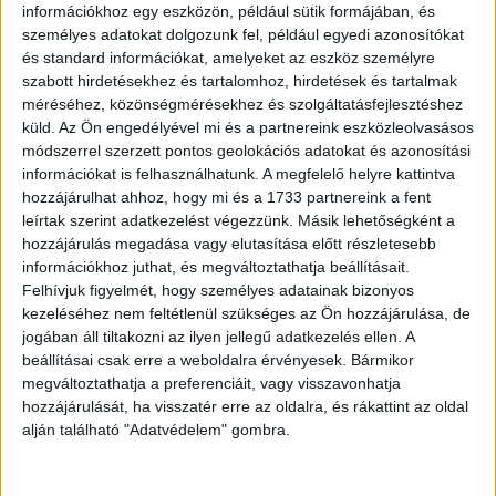
munkahelyeden is nagyobb figyelmet kapsz, és egy projekt
információkhoz egy eszközön, például sütik formájában, és
sikeresen zárulhat le. Pénzügyeid pozitívan alakulnak, egy
személyes adatokat dolgozunk fel, például egyedi azonosítókat
és standard információkat, amelyeket az eszköz személyre
váratlan bevétel érkezhet.
szabott hirdetésekhez és tartalomhoz, hirdetések és tartalmak
Hirdetés
méréséhez, közönségmérésekhez és szolgáltatásfejlesztéshez
küld.
Az Ön engedélyével mi és a partnereink eszközleolvasásos
módszerrel szerzett pontos geolokációs adatokat és azonosítási
információkat is felhasználhatunk. A megfelelő helyre kattintva
hozzájárulhat ahhoz, hogy mi és a 1733 partnereink a fent
leírtak szerint adatkezelést végezzünk. Másik lehetőségként a
A nap különösen alkalmas arra, hogy a jövődet tervezd,
hozzájárulás megadása vagy elutasítása előtt részletesebb
legyen szó munkáról vagy magánéletről. Este romantikus
információkhoz juthat, és megváltoztathatja beállításait.
hangulatban találhatod magad, egy vacsora vagy közös
Felhívjuk figyelmét, hogy személyes adatainak bizonyos
kezeléséhez nem feltétlenül szükséges az Ön hozzájárulása, de
program igazán emlékezetessé teheti a napot. Az
jogában áll tiltakozni az ilyen jellegű adatkezelés ellen. A
egyedülállók számára ma egy izgalmas találkozás hozhat
beállításai csak erre a weboldalra érvényesek. Bármikor
változást. Érdemes figyelni az egészségedre, egy kis
megváltoztathatja a preferenciáit, vagy visszavonhatja
testmozgás vagy séta csodákra képes. Baráti körödben egy
hozzájárulását, ha visszatér erre az oldalra, és rákattint az oldal
régi ismerős kereshet meg, aki támogatást kérhet tőled.
alján található "Adatvédelem" gombra.
Kreativitásod szárnyal, most érdemes belekezdeni egy új
hobbi megvalósításába. Becsüld meg a mai napot, mert sok