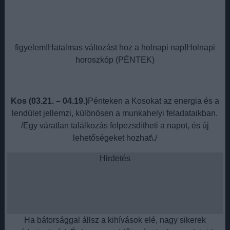
figyelem!Hatalmas változást hoz a holnapi nap!Holnapi
horoszkóp (PÉNTEK)
Kos (03.21. – 04.19.)
Pénteken a Kosokat az energia és a
lendület jellemzi, különösen a munkahelyi feladataikban.
/Egy váratlan találkozás felpezsdítheti a napot, és új
lehetőségeket hozhat\./
Hirdetés
Ha bátorsággal állsz a kihívások elé, nagy sikerek