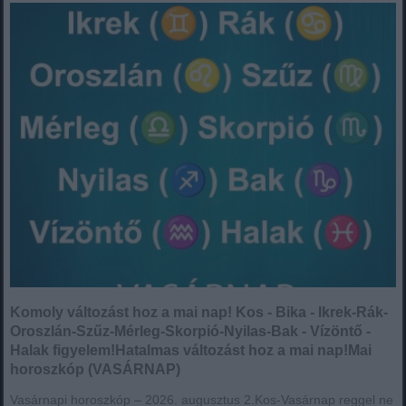
Komoly változást hoz a mai nap! Kos - Bika - Ikrek-Rák-
Oroszlán-Szűz-Mérleg-Skorpió-Nyilas-Bak - Vízöntő -
Halak figyelem!Hatalmas változást hoz a mai nap!Mai
horoszkóp (VASÁRNAP)
Vasárnapi horoszkóp – 2026. augusztus 2.Kos-Vasárnap reggel ne