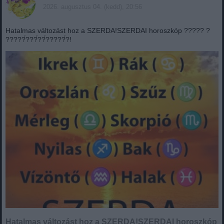
2026. augusztus 04. (kedd), 20:56
Hatalmas változást hoz a SZERDA!SZERDAI horoszkóp ????? ?
?????́???́??́?????́?!
Hatalmas változást hoz a SZERDA!SZERDAI horoszkóp