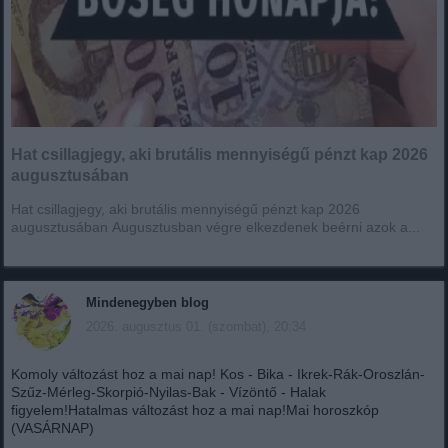
Hat csillagjegy, aki brutális mennyiségű pénzt kap 2026
augusztusában
Hat csillagjegy, aki brutális mennyiségű pénzt kap 2026
augusztusában Augusztusban végre elkezdenek beérni azok a...
Mindenegyben blog
2026. augusztus 01. (szombat), 20:34
Komoly változást hoz a mai nap! Kos - Bika - Ikrek-Rák-Oroszlán-
Szűz-Mérleg-Skorpió-Nyilas-Bak - Vízöntő - Halak
figyelem!Hatalmas változást hoz a mai nap!Mai horoszkóp
(VASÁRNAP)