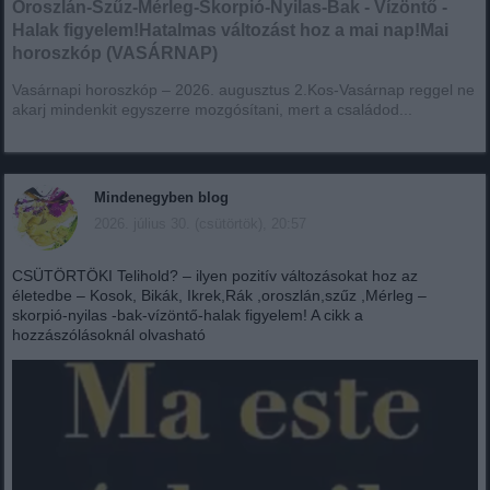
Oroszlán-Szűz-Mérleg-Skorpió-Nyilas-Bak - Vízöntő -
Halak figyelem!Hatalmas változást hoz a mai nap!Mai
horoszkóp (VASÁRNAP)
Vasárnapi horoszkóp – 2026. augusztus 2.Kos-Vasárnap reggel ne
akarj mindenkit egyszerre mozgósítani, mert a családod...
Mindenegyben blog
2026. július 30. (csütörtök), 20:57
CSÜTÖRTÖKI Telihold? – ilyen pozitív változásokat hoz az
életedbe – Kosok, Bikák, Ikrek,Rák ,oroszlán,szűz ,Mérleg –
skorpió-nyilas -bak-vízöntő-halak figyelem! A cikk a
hozzászólásoknál olvasható