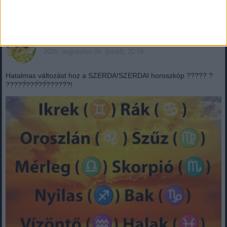
Mindenegyben blog
2026. augusztus 04. (kedd), 20:56
Hatalmas változást hoz a SZERDA!SZERDAI horoszkóp ????? ?
?????́???́??́?????́?!