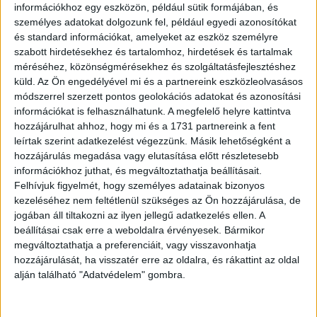
információkhoz egy eszközön, például sütik formájában, és
személyes adatokat dolgozunk fel, például egyedi azonosítókat
Pénzügyi téren apró szerencse érhet, talán egy
és standard információkat, amelyeket az eszköz személyre
visszatérítés vagy elfeledett pénzösszeg formájában. A
szabott hirdetésekhez és tartalomhoz, hirdetések és tartalmak
munkában új lehetőség mutatkozik, amit érdemes
méréséhez, közönségmérésekhez és szolgáltatásfejlesztéshez
küld.
Az Ön engedélyével mi és a partnereink eszközleolvasásos
komolyan venni. Egy családtag jó tanáccsal lát el, amit
módszerrel szerzett pontos geolokációs adatokat és azonosítási
most ne legyints le. A szerelem terén valaki próbál
információkat is felhasználhatunk. A megfelelő helyre kattintva
közelebb kerülni hozzád, és ez hosszú távon különleges
hozzájárulhat ahhoz, hogy mi és a 1731 partnereink a fent
kapcsolat lehet. Figyelj a tested jelzéseire is, mert most
leírtak szerint adatkezelést végezzünk. Másik lehetőségként a
könnyen kimerülhetsz. Egy jó beszélgetés este sok
hozzájárulás megadása vagy elutasítása előtt részletesebb
mindent tisztázhat a fejedben. Légy nyitott, de ne naiv – a
információkhoz juthat, és megváltoztathatja beállításait.
csillagok szerint most meg kell tanulnod szelektálni az
Felhívjuk figyelmét, hogy személyes adatainak bizonyos
kezeléséhez nem feltétlenül szükséges az Ön hozzájárulása, de
emberek között. Az álmaid ma különösen beszédesek
jogában áll tiltakozni az ilyen jellegű adatkezelés ellen. A
lesznek. Ha valamit elengedsz, még aznap estére
beállításai csak erre a weboldalra érvényesek. Bármikor
megkönnyebbülést érzel. A nap végére úgy fogod érezni,
megváltoztathatja a preferenciáit, vagy visszavonhatja
végre újra te irányítod az életedet. ?
Hét év szerencse vár,
hozzájárulását, ha visszatér erre az oldalra, és rákattint az oldal
ha kedvelés és a "sok szerencsét" beírása után
alján található "Adatvédelem" gombra.
gördítesz lejjebb! ?
♊
Ikrek (május 21. – június 20.)
A nap energiája most