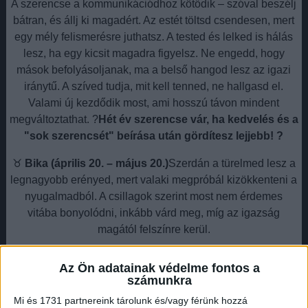
A szerencse a kommunikációdhoz kötődik – szóval beszélj
bátran, és állj ki magadért. Az estét töltsd csendesen, mert
egy mély felismerésre juthatsz. A tested és lelked is hálás
lesz, ha egy kicsit magadra figyelsz. Ne engedd, hogy
mások befolyásoljanak, ma a belső hangod lesz az igazi
iránytű. A szíved tudja, mit kell tenned, ne hallgasd el.
Valami új kezdődik most, ami hosszú távon mindent
megváltoztathat. ?
Hét év szerencse vár, ha kedvelés és a
"sok szerencsét" beírása után gördítesz lejjebb! ?
♉
Bika (április 20. – május 20.)
Szerdán a türelmed lesz a
legnagyobb erényed, mert valaki megpróbál kizökkenteni a
nyugalmadból. A csillagok szerint most nem érdemes
vitába bonyolódni, inkább várd meg, míg az igazság
magától felszínre kerül.
Hirdetés
Az Ön adatainak védelme fontos a
számunkra
Mi és 1731 partnereink tárolunk és/vagy férünk hozzá