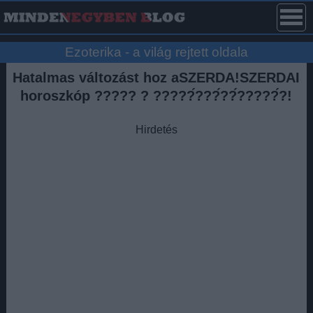
Ezoterika - a világ rejtett oldala
Hatalmas változást hoz aSZERDA!SZERDAI
horoszkóp ????? ? ?????́???́??́?????́?!
Hirdetés