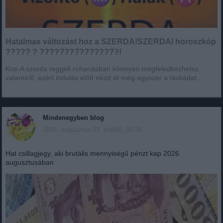
Hatalmas változást hoz a SZERDA!SZERDAI horoszkóp
????? ? ?????́???́??́?????́?!
Kos-A szerda reggeli rohanásban könnyen megfeledkezhetsz
valamiről, ezért indulás előtt nézd át még egyszer a táskádat....
Mindenegyben blog
2026. augusztus 03. (hétfő), 08:28
Hat csillagjegy, aki brutális mennyiségű pénzt kap 2026
augusztusában