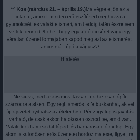
♈
Kos (március 21. – április 19.)
Ma végre eljön az a
pillanat, amikor minden erőfeszítésed meghozza a
gyümölcsét, és valaki elismeri, amit eddig talán észre sem
vettek benned. /Lehet, hogy egy apró dicséret vagy egy
váratlan üzenet formájában kapod meg azt az elismerést,
amire már régóta vágysz\./
Hirdetés
Ne siess, mert a sors most lassan, de biztosan építi
számodra a sikert. Egy régi ismerős is felbukkanhat, akivel
új fejezetet nyithatsz az életedben. Pénzügyileg is javulás
várható, de csak akkor, ha okosan osztod be, amid van.
Valaki titokban csodál téged, és hamarosan lépni fog. Egy
álom is különösen erős üzenetet hordoz ma este, figyelj rá!