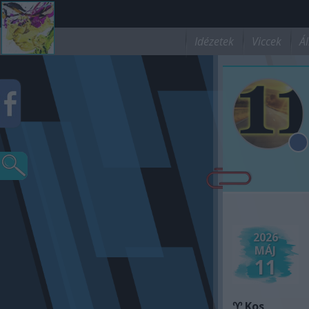
Idézetek
Viccek
Ál
2026
MÁJ
11
♈ Kos