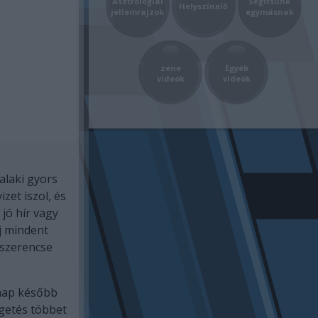
Asztrológiai
Segítsünk
Helyszínelő
jellemrajzok
egymásnak
zene
Egyéb
videók
videók
alaki gyors
zet iszol, és
jó hír vagy
j mindent
 szerencse
 nap később
getés többet