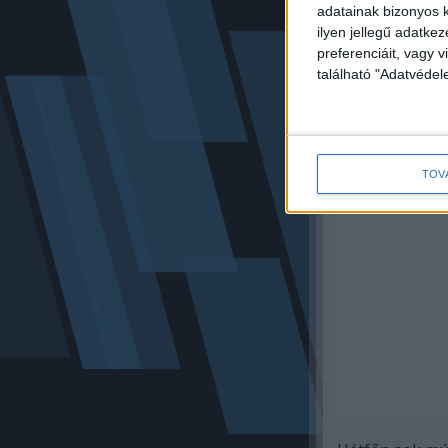
adatainak bizonyos k
ilyen jellegű adatke
preferenciáit, vagy v
található "Adatvéde
TOV