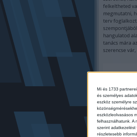
felkeltheted v
megmutatni, h
terv foglalkoz
szempontjából f
hangulatod ala
tanács mára az
szerencse vár, 
Mi és 1733 partnerei
és személyes adatoka
eszköz személyre sz
közönségmérésekhez 
eszközleolvasásos mó
felhasználhatunk. A 
szerint adatkezelést
részletesebb informác