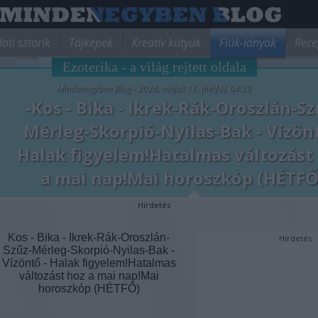
lati sztorik
Tájképek
Kreatív kütyük
Fiúk-lányok
Rece
Ezoterika - a világ rejtett oldala
Mindenegyben Blog - 2026. május 11. (hétfő), 04:38
-Kos - Bika - Ikrek-Rák-Oroszlán-Sz
Mérleg-Skorpió-Nyilas-Bak - Vízönt
Halak figyelem!Hatalmas változást
a mai nap!Mai horoszkóp (HÉTFŐ
Hirdetés
Kos - Bika - Ikrek-Rák-Oroszlán-
Hirdetés
Szűz-Mérleg-Skorpió-Nyilas-Bak -
Vízöntő - Halak figyelem!Hatalmas
változást hoz a mai nap!Mai
horoszkóp (HÉTFŐ)