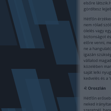
elsőre látszik.
gördítesz lejje
Hétfőn érzéken
nem rólad szól
ölelés vagy eg
biztonságot é
előre venni, 
ne a hangulato
igazán szükség
vállalod magad
közelében mara
saját lelki ny
kedvelés és a ‘
♌ Oroszlán
Hétfőn erősebb
neked irányíta
szeretnél, han