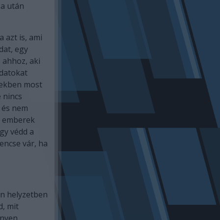
sa után
azt is, ami
dat, egy
 ahhoz, aki
datokat
yekben most
 nincs
, és nem
an emberek
gy védd a
encse vár, ha
en helyzetben
, mit
nnyen