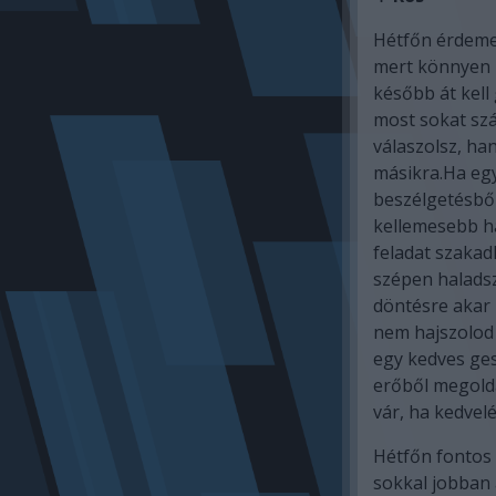
Hétfőn érdeme
mert könnyen 
később át kel
most sokat sz
válaszolsz, ha
másikra.Ha egy
beszélgetésből
kellemesebb h
feladat szakad
szépen haladsz
döntésre akar 
nem hajszolod 
egy kedves ges
erőből megolda
vár, ha kedvelé
Hétfőn fontos 
sokkal jobban 