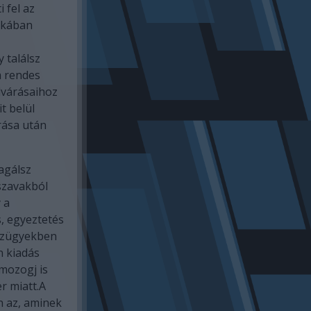
 fel az
nkában
 találsz
a rendes
lvárásaihoz
t belül
rása után
agálsz
szavakból
 a
, egyeztetés
énzügyekben
n kiadás
 mozogj is
r miatt.A
n az, aminek