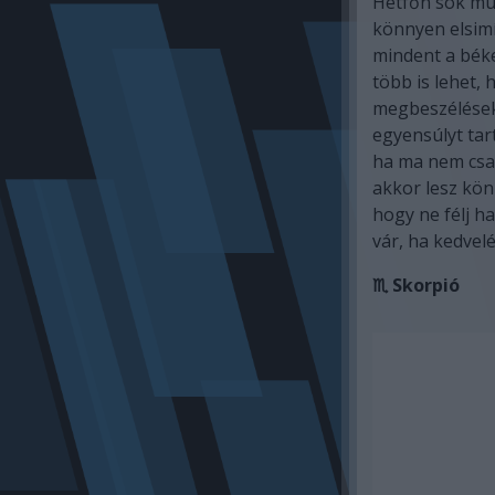
Hétfőn sok mú
könnyen elsimí
mindent a béke
több is lehet,
megbeszélések
egyensúlyt tar
ha ma nem csa
akkor lesz kön
hogy ne félj h
vár, ha kedvelé
♏ Skorpió