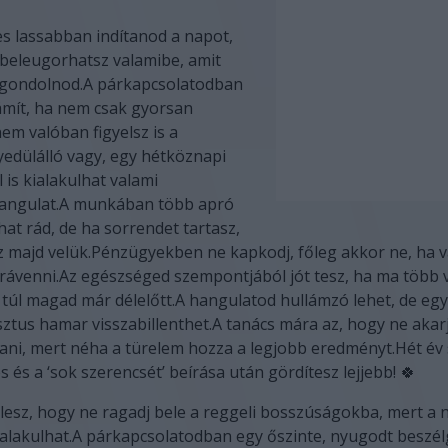
s lassabban indítanod a napot,
beleugorhatsz valamibe, amit
l gondolnod.A párkapcsolatodban
ámít, ha nem csak gyorsan
nem valóban figyelsz is a
edülálló vagy, egy hétköznapi
 is kialakulhat valami
angulat.A munkában több apró
hat rád, de ha sorrendet tartasz,
 majd velük.Pénzügyekben ne kapkodj, főleg akkor ne, ha v
rávenni.Az egészséged szempontjából jót tesz, ha ma több vi
túl magad már délelőtt.A hangulatod hullámzó lehet, de egy 
ztus hamar visszabillenthet.A tanács mára az, hogy ne akar
ni, mert néha a türelem hozza a legjobb eredményt.Hét év
s és a ‘sok szerencsét’ beírása után gördítesz lejjebb! 🍀
lesz, hogy ne ragadj bele a reggeli bosszúságokba, mert a
alakulhat.A párkapcsolatodban egy őszinte, nyugodt beszél