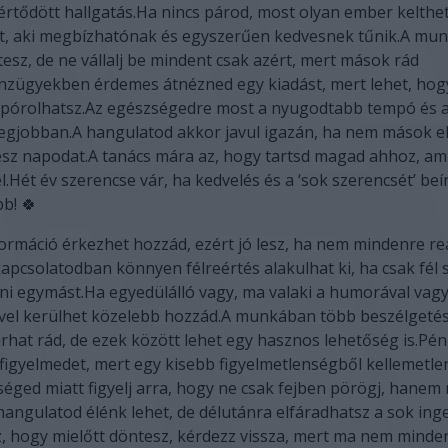
sértődött hallgatás.Ha nincs párod, most olyan ember keltheti
t, aki megbízhatónak és egyszerűen kedvesnek tűnik.A mu
ítesz, de ne vállalj be mindent csak azért, mert mások rád
zügyekben érdemes átnézned egy kiadást, mert lehet, hogy
 spórolhatsz.Az egészségedre most a nyugodtabb tempó és 
legjobban.A hangulatod akkor javul igazán, ha nem mások e
ész napodat.A tanács mára az, hogy tartsd magad ahhoz, ami
l.Hét év szerencse vár, ha kedvelés és a ‘sok szerencsét’ beí
bb! 🍀
ormáció érkezhet hozzád, ezért jó lesz, ha nem mindenre re
apcsolatodban könnyen félreértés alakulhat ki, ha csak fél 
ni egymást.Ha egyedülálló vagy, ma valaki a humorával vagy
vel kerülhet közelebb hozzád.A munkában több beszélgetés
rhat rád, de ezek között lehet egy hasznos lehetőség is.P
 figyelmedet, mert egy kisebb figyelmetlenségből kellemetle
séged miatt figyelj arra, hogy ne csak fejben pörögj, hanem
hangulatod élénk lehet, de délutánra elfáradhatsz a sok inge
, hogy mielőtt döntesz, kérdezz vissza, mert ma nem minde