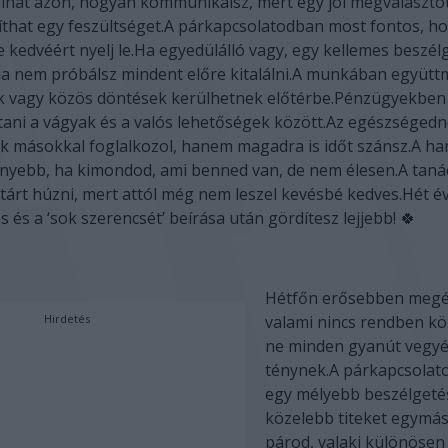
lhat azon, hogyan kommunikálsz, mert egy jól megválaszto
that egy feszültséget.A párkapcsolatodban most fontos, h
 kedvéért nyelj le.Ha egyedülálló vagy, egy kellemes beszél
 ha nem próbálsz mindent előre kitalálni.A munkában együt
 vagy közös döntések kerülhetnek előtérbe.Pénzügyekbe
tani a vágyak és a valós lehetőségek között.Az egészségedne
k másokkal foglalkozol, hanem magadra is időt szánsz.A ha
nyebb, ha kimondod, ami benned van, de nem élesen.A taná
atárt húzni, mert attól még nem leszel kevésbé kedves.Hét é
s és a ‘sok szerencsét’ beírása után gördítesz lejjebb! 🍀
Hétfőn erősebben megé
Hirdetés
valami nincs rendben kö
ne minden gyanút vegyé
ténynek.A párkapcsolat
egy mélyebb beszélgeté
közelebb titeket egymá
párod, valaki különöse