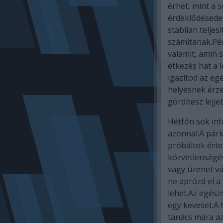
érhet, mint a 
érdeklődésede
stabilan teljes
számítanak.Pén
valamit, amin
étkezés hat a 
igazítod az eg
helyesnek érze
gördítesz lejje
Hétfőn sok inf
azonnal.A párk
próbáltok érte
közvetlenségé
vagy üzenet vá
ne aprózd el a
lehet.Az egész
egy keveset.A 
tanács mára az