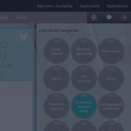
Kapcsolat / Availability
Regisztráció
Bejelentkezés
ptek
Retró
Választható kategóriák:
űz-
Fiúk,
Életmód,
Névnapok
ő -
lányok
egészség
 hoz
)
Női
Retró
Hírek
részleg
Ezoterika-
Pályázat-
Csillagjegyek
Rejtett
figyelés
jellemzői
világ