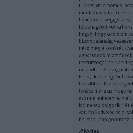
tűnhet, de érdemes lass
munkában kitartó leszel
feladatot is végigviszel
félbehagyott volna.Pén
hagyd, hogy a félelem v
bizonytalanság vezesse
nézd meg a konkrét szá
egészséged miatt figyelj
feszültséget ne cipeld e
magadban.A hangulato
lehet, de ez segíthet ab
tisztábban lásd a helyze
tanács mára az, hogy ne
azonnal mindenre, mert
idő neked dolgozik.Hét 
vár, ha kedvelés és a ‘so
beírása után gördítesz le
♐ Nyilas