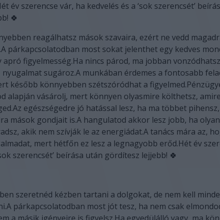
Hét év szerencse vár, ha kedvelés és a ‘sok szerencsét’ beírá
bb! 🍀
yebben reagálhatsz mások szavaira, ezért ne vedd magadra 
.A párkapcsolatodban most sokat jelenthet egy kedves mon
y apró figyelmesség.Ha nincs párod, ma jobban vonzódhatsz
s nyugalmat sugároz.A munkában érdemes a fontosabb fela
mert később könnyebben szétszóródhat a figyelmed.Pénzüg
d alapján vásárolj, mert könnyen olyasmire költhetsz, amire
ed.Az egészségedre jó hatással lesz, ha ma többet pihensz
ra mások gondjait is.A hangulatod akkor lesz jobb, ha oly
dsz, akik nem szívják le az energiádat.A tanács mára az, ho
ugalmadat, mert hétfőn ez lesz a legnagyobb erőd.Hét év szer
sok szerencsét’ beírása után gördítesz lejjebb! 🍀
en szeretnéd kézben tartani a dolgokat, de nem kell mind
ni.A párkapcsolatodban most jót tesz, ha nem csak elmondod
em a másik igényeire is figyelsz.Ha egyedülálló vagy, ma kö