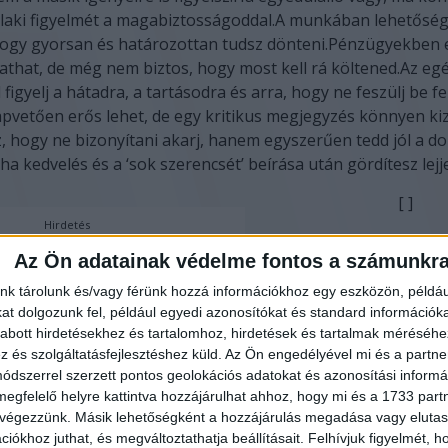
alaki figyelmét a magabiztosságoddal.A munkában lehetőség
ogy gyorsan és határozottan tudsz dönteni.Pénzügyekben
tathat, de még nem biztos, hogy most kell rá költened.Az e
igyelj a hátadra, a tartásodra és arra, hogy ne feszülj be f
pvetően erős lehet, de egy kritikus megjegyzés könnyen ki
, hogy ne bizonyítani akarj, hanem egyszerűen tedd jól a do
ha kedvelés és a ‘sok szerencsét’ beírása után gördítesz lejj
[ ]
Hirdetés
Hétfőn sokat segít, ha lis
Az Ön adatainak védelme fontos a számunkr
feladataidról, mert így n
semmi a kezedből.A
nk tárolunk és/vagy férünk hozzá információkhoz egy eszközön, példáu
párkapcsolatodban prób
t dolgozunk fel, például egyedi azonosítókat és standard információk
abott hirdetésekhez és tartalomhoz, hirdetések és tartalmak méréséhe
kevesebbet javítani a má
és szolgáltatásfejlesztéshez küld.
Az Ön engedélyével mi és a partne
többet értékelni azt, ami
dszerrel szerzett pontos geolokációs adatokat és azonosítási informác
csinál.Ha nincs párod, e
megfelelő helyre kattintva hozzájárulhat ahhoz, hogy mi és a 1733 partne
visszafogottabb, de fig
 végezzünk. Másik lehetőségként a hozzájárulás megadása vagy elutasí
keltheti fel az érdeklődé
iókhoz juthat, és megváltoztathatja beállításait.
Felhívjuk figyelmét, 