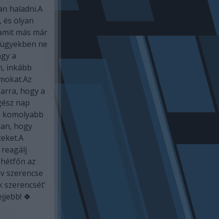
an haladni.A
, és olyan
, amit más már
zügyekben ne
agy a
n, inkább
mokat.Az
 arra, hogy a
gész nap
d komolyabb
ban, hogy
teket.A
 reagálj
 hétfőn az
év szerencse
k szerencsét’
jjebb! 🍀