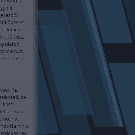
tt mondat
ogy ne
getésből
tműködések,
n érdemes
k jót tesz,
ngulatod
cs mára az,
v szerencse
rzed, ha
rülötted, de
l kész
odban most
s hozhat
shoz.Ha nincs
n érdekesnek