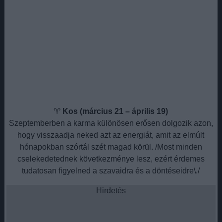
♈
Kos (március 21 – április 19)
Szeptemberben a karma különösen erősen dolgozik azon,
hogy visszaadja neked azt az energiát, amit az elmúlt
hónapokban szórtál szét magad körül. /Most minden
cselekedetednek következménye lesz, ezért érdemes
tudatosan figyelned a szavaidra és a döntéseidre\./
Hirdetés