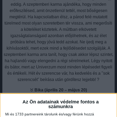
eddig. A szeptemberi karma ajándéka, hogy minden
erőfeszítésed, amit önzetlenül tettél, most bőségesen
megtérül. Ha kapcsolatban élsz, a párod felé mutatott
türelmed most olyan szeretetben tér vissza, ami megerősíti
a köteléket köztetek. A múltban elkövetett
igazságtalanságaid azonban előjöhetnek, és az élet
próbára tehet, hogy jóvá tedd azokat. Ne ijedj meg a
kihívásoktól, mert ezek mind a fejlődésedet szolgálják. A
szeptemberi karma arra tanít, hogy csak akkor lépsz szintet,
ha hajlandó vagy elengedni a régi sérelmeket. Légy nyitott
és bátor, mert az Univerzum most minden lépésedet figyeli
és értékeli. Hét év szerencse vár, ha kedvelés és a "sok
szerencsét" beírása után gördítesz lejjebb! ?
♉
Bika (április 20 – május 20)
A szeptemberi karma energiái a Bikáknak különösen
Az Ön adatainak védelme fontos a
erősek lesznek, főként a kapcsolatok és a pénzügyek terén.
számunkra
Az Univerzum most visszaadja mindazt, amit kemény
Mi és 1733 partnereink tárolunk és/vagy férünk hozzá
munkával és kitartással felépítettél. Ha az elmúlt