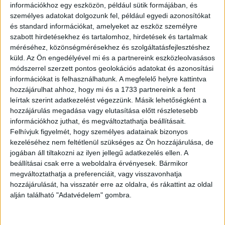
információkhoz egy eszközön, például sütik formájában, és
időszakban önzetlenül segítettél másokon, most olyan
személyes adatokat dolgozunk fel, például egyedi azonosítókat
támogatás érkezik, ami igazán meglep majd.
és standard információkat, amelyeket az eszköz személyre
szabott hirdetésekhez és tartalomhoz, hirdetések és tartalmak
Hirdetés
méréséhez, közönségmérésekhez és szolgáltatásfejlesztéshez
küld.
Az Ön engedélyével mi és a partnereink eszközleolvasásos
módszerrel szerzett pontos geolokációs adatokat és azonosítási
információkat is felhasználhatunk. A megfelelő helyre kattintva
hozzájárulhat ahhoz, hogy mi és a 1733 partnereink a fent
leírtak szerint adatkezelést végezzünk. Másik lehetőségként a
Ugyanakkor ha túl makacs voltál, a szeptemberi karma
hozzájárulás megadása vagy elutasítása előtt részletesebb
próbára teszi, hogy képes vagy-e változtatni a
információkhoz juthat, és megváltoztathatja beállításait.
gondolkodásmódodon. Munkahelyeden régi érdemeid
Felhívjuk figyelmét, hogy személyes adatainak bizonyos
kerülhetnek elő, és végre elismerést kaphatsz azért, amiért
kezeléséhez nem feltétlenül szükséges az Ön hozzájárulása, de
hosszú ideje küzdesz. A szerelemben tisztázatlan ügyek
jogában áll tiltakozni az ilyen jellegű adatkezelés ellen. A
bukkannak fel, amelyek rendezése nélkül nem léphetsz
beállításai csak erre a weboldalra érvényesek. Bármikor
tovább. Ha becsaptál valakit, a karma most rád kényszeríti,
megváltoztathatja a preferenciáit, vagy visszavonhatja
hozzájárulását, ha visszatér erre az oldalra, és rákattint az oldal
hogy szembenézz a következményekkel. Pénzügyeidben a
alján található "Adatvédelem" gombra.
múltban hozott rossz döntések most kicsit megnehezíthetik
a hónapodat, de bölcsen kezelve megoldást találhatsz. A
szeptemberi karma arra is figyelmeztet, hogy légy hálás,