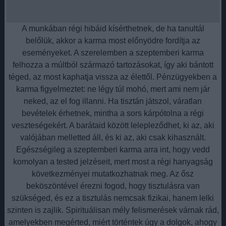
A munkában régi hibáid kísérthetnek, de ha tanultál
belőlük, akkor a karma most előnyödre fordítja az
eseményeket. A szerelemben a szeptemberi karma
felhozza a múltból származó tartozásokat, így aki bántott
téged, az most kaphatja vissza az élettől. Pénzügyekben a
karma figyelmeztet: ne légy túl mohó, mert ami nem jár
neked, az el fog illanni. Ha tisztán játszol, váratlan
bevételek érhetnek, mintha a sors kárpótolna a régi
veszteségekért. A barátaid között lelepleződhet, ki az, aki
valójában melletted áll, és ki az, aki csak kihasznált.
Egészségileg a szeptemberi karma arra int, hogy vedd
komolyan a tested jelzéseit, mert most a régi hanyagság
következményei mutatkozhatnak meg. Az ősz
beköszöntével érezni fogod, hogy tisztulásra van
szükséged, és ez a tisztulás nemcsak fizikai, hanem lelki
szinten is zajlik. Spirituálisan mély felismerések várnak rád,
amelyekben megérted, miért történtek úgy a dolgok, ahogy