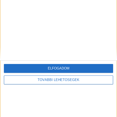
szembenézz velük. A szerelemben a karma azt üzeni, hogy
minden őszinte érzésed és áldozatod megtérül, de ha
játszottál másokkal, annak következményeit most
megkapod.
Hirdetés
ELFOGADOM
TOVÁBBI LEHETŐSÉGEK