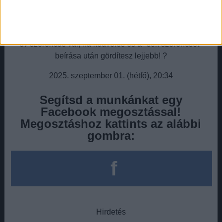
hatalmas felszabadulást tapasztalhatsz. Az Univerzum
most kárpótol mindenért, amit tiszta szívből tettél. Ez a
hónap ajándéka számodra a belső béke és a lelki erő. Hét
év szerencse vár, ha kedvelés és a "sok szerencsét"
beírása után gördítesz lejjebb! ?
2025. szeptember 01. (hétfő), 20:34
Segítsd a munkánkat egy
Facebook megosztással!
Megosztáshoz kattints az alábbi
gombra:
f
Hirdetés