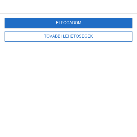
magára vontaCsézy közösségi oldalán egy igazán békés,...
ELFOGADOM
Mindenegyben blog
2026. június 22. (hétfő), 14:33
TOVÁBBI LEHETŐSÉGEK
Kertedben fekete rigó van ? Akkor most jól figyelj, ezt jelenti: