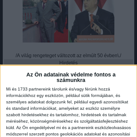
/A világ rengeteget változott az elmúlt 50 évben\./
Hirdetés
Az Ön adatainak védelme fontos a
számunkra
Mi és 1733 partnereink tárolunk és/vagy férünk hozzá
információkhoz egy eszközön, például sütik formájában, és
1967-ben zajlott az élet a nagyvilágban: még tartott a
személyes adatokat dolgozunk fel, például egyedi azonosítókat
hidegháború, az Egyesült Államokban szinte
és standard információkat, amelyeket az eszköz személyre
mindennaposak voltak a zavargások, dúlt a vietnámi
szabott hirdetésekhez és tartalomhoz, hirdetések és tartalmak
méréséhez, közönségmérésekhez és szolgáltatásfejlesztéshez
háború, de Izraelnek is meg kellett küzdenie arab
küld.
Az Ön engedélyével mi és a partnereink eszközleolvasásos
szomszédjaival a hatnapos háború során. Másként telt az
módszerrel szerzett pontos geolokációs adatokat és azonosítási
emberek hétköznapi élete is.