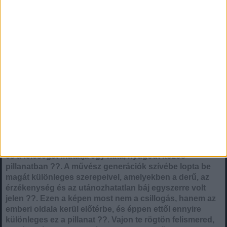
Ez a meghitt felvétel egy legendás hollywoodi színészt
és a feleségét mutatja egy ritka, nyugodt közös
pillanatban ?️?️. A művész generációk szívébe lopta be
magát különleges szerepeivel, amelyekben a derű, az
érzékenység és az utánozhatatlan báj egyszerre volt
jelen ??. Ezen a képen most nem a csillogás, hanem az
emberi oldala kerül előtérbe, és éppen ettől ennyire
különleges ez a pillanat ??. Vajon te rögtön felismered,