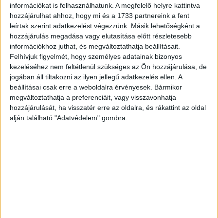
információkat is felhasználhatunk. A megfelelő helyre kattintva
Hirdetés
hozzájárulhat ahhoz, hogy mi és a 1733 partnereink a fent
leírtak szerint adatkezelést végezzünk. Másik lehetőségként a
hozzájárulás megadása vagy elutasítása előtt részletesebb
információkhoz juthat, és megváltoztathatja beállításait.
Felhívjuk figyelmét, hogy személyes adatainak bizonyos
kezeléséhez nem feltétlenül szükséges az Ön hozzájárulása, de
A Pew Research Center elvégzett egy kutatást
jogában áll tiltakozni az ilyen jellegű adatkezelés ellen. A
nemrégiben, melyben arra voltak kíváncsiak, hogy az
beállításai csak erre a weboldalra érvényesek. Bármikor
egyes országokban mit gondolnak manapság az emberek,
megváltoztathatja a preferenciáit, vagy visszavonhatja
jobb-e most az életük, mint 50 évvel ezelőtt - írja a
hozzájárulását, ha visszatér erre az oldalra, és rákattint az oldal
napicsart.blog.hu. A kutatásban 38 országból, 43 ezer
alján található "Adatvédelem" gombra.
ember vett részt.
Ebben Magyarország is részt vett. Az
eredmények arról árulkodnak, hogy a magyar emberek
39%-a azt mondja, rosszabbul élünk mint 1967-ben, és
csak 32%-a mondja, hogy jobban.
Hirdetés