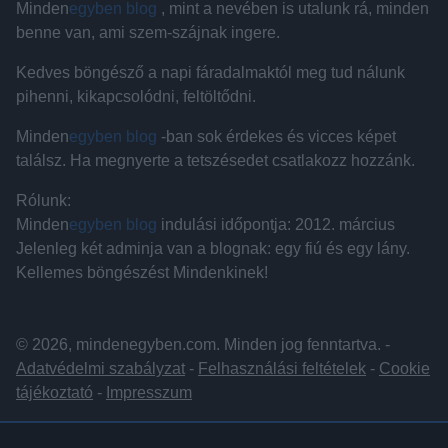
Minden
egyben blog
, mint a nevében is utalunk rá, minden
benne van, ami szem-szájnak ingere.
Kedves böngésző a napi fáradalmaktól meg tud nálunk
pihenni, kikapcsolódni, feltöltődni.
Minden
egyben blog
-ban sok érdekes és vicces képet
találsz. Ha megnyerte a tetszésedet csatlakozz hozzánk.
Rólunk:
Minden
egyben blog
indulási időpontja: 2012. március
Jelenleg két adminja van a blognak: egy fiú és egy lány.
Kellemes böngészést Mindenkinek!
© 2026, mindenegyben.com. Minden jog fenntartva. -
Adatvédelmi szabályzat
-
Felhasználási feltételek
-
Cookie
tájékoztató
-
Impresszum