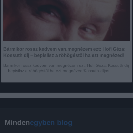
Bármikor rossz kedvem van,megnézem ezt: Hofi Géza:
Kossuth díj – bepisilsz a röhögéstől ha ezt megnézed!
Bármikor rossz kedvem van,megnézem ezt: Hofi Géza: Kossuth díj
– bepisilsz a röhögéstől ha ezt megnézed!Kossuth-díjas...
Minden
egyben blog