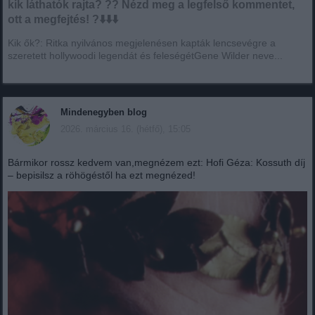
kik láthatók rajta? ?? Nézd meg a legfelső kommentet,
ott a megfejtés! ?⬇️⬇️⬇️
Kik ők?: Ritka nyilvános megjelenésen kapták lencsevégre a
szeretett hollywoodi legendát és feleségétGene Wilder neve...
Mindenegyben blog
2026. március 16. (hétfő), 15:05
Bármikor rossz kedvem van,megnézem ezt: Hofi Géza: Kossuth díj
– bepisilsz a röhögéstől ha ezt megnézed!