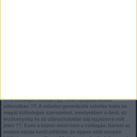
Ez a meghitt felvétel egy legendás hollywoodi színészt
és a feleségét mutatja egy ritka, nyugodt közös
pillanatban ?️?️. A művész generációk szívébe lopta be
magát különleges szerepeivel, amelyekben a derű, az
érzékenység és az utánozhatatlan báj egyszerre volt
jelen ??. Ezen a képen most nem a csillogás, hanem az
emberi oldala kerül előtérbe, és éppen ettől ennyire