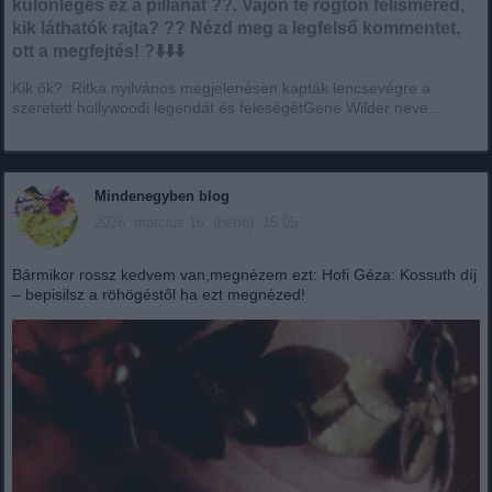
különleges ez a pillanat ??. Vajon te rögtön felismered,
kik láthatók rajta? ?? Nézd meg a legfelső kommentet,
ott a megfejtés! ?⬇️⬇️⬇️
Kik ők?: Ritka nyilvános megjelenésen kapták lencsevégre a
szeretett hollywoodi legendát és feleségétGene Wilder neve...
Mindenegyben blog
2026. március 16. (hétfő), 15:05
Bármikor rossz kedvem van,megnézem ezt: Hofi Géza: Kossuth díj
– bepisilsz a röhögéstől ha ezt megnézed!