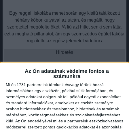
Egy reggeli iskolába menet során egy kisfiú találkozott
néhány kóbor kutyával az utcán, és megállt, hogy
szeretettel megölelje őket. /A fiú azt hitte, senki sem látja
ezt a megható pillanatot, ám egy szomszédos épület lakója
rögzítette az egész jelenetet videón\./
Hirdetés
Az Ön adatainak védelme fontos a
számunkra
Mi és 1731 partnereink tárolunk és/vagy férünk hozzá
A felvétel gyorsan elterjedt az interneten, és rengeteg
információkhoz egy eszközön, például sütik formájában, és
ember szívét megérintette. Sokan dicsérték a kisfiú
személyes adatokat dolgozunk fel, például egyedi azonosítókat
kedvességét és állatok iránti szeretetét.
és standard információkat, amelyeket az eszköz személyre
szabott hirdetésekhez és tartalomhoz, hirdetések és tartalmak
Egy családi barát elmondása szerint a fiú mindig is
méréséhez, közönségmérésekhez és szolgáltatásfejlesztéshez
segítőkész volt, és rendszeresen támogatja másokat,
küld.
Az Ön engedélyével mi és a partnereink eszközleolvasásos
beleértve az iskolatársait is.
módszerrel szerzett pontos geolokációs adatokat és azonosítási