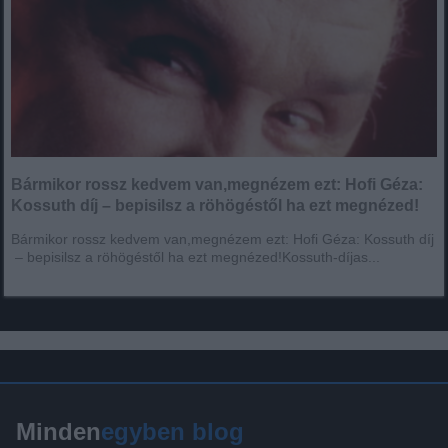
Bármikor rossz kedvem van,megnézem ezt: Hofi Géza:
Kossuth díj – bepisilsz a röhögéstől ha ezt megnézed!
Bármikor rossz kedvem van,megnézem ezt: Hofi Géza: Kossuth díj
– bepisilsz a röhögéstől ha ezt megnézed!Kossuth-díjas...
Minden
egyben blog