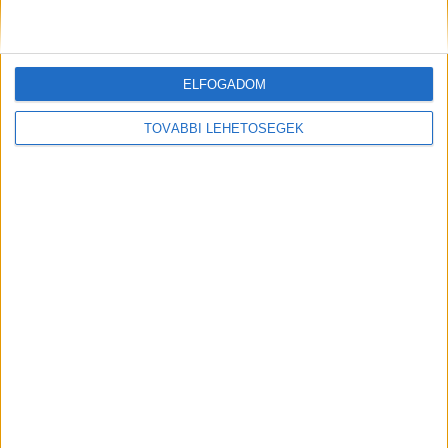
Bámulatos kertet mutatott Csézy, a fotó sokak figyelmét azonnal
magára vontaCsézy közösségi oldalán egy igazán békés,...
ELFOGADOM
Mindenegyben blog
2026. június 22. (hétfő), 14:33
TOVÁBBI LEHETŐSÉGEK
Kertedben fekete rigó van ? Akkor most jól figyelj, ezt jelenti: