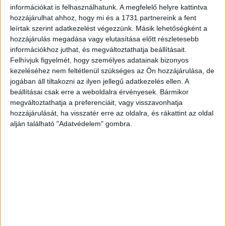
információkat is felhasználhatunk. A megfelelő helyre kattintva
Hirdetés
hozzájárulhat ahhoz, hogy mi és a 1731 partnereink a fent
leírtak szerint adatkezelést végezzünk. Másik lehetőségként a
hozzájárulás megadása vagy elutasítása előtt részletesebb
információkhoz juthat, és megváltoztathatja beállításait.
Felhívjuk figyelmét, hogy személyes adatainak bizonyos
kezeléséhez nem feltétlenül szükséges az Ön hozzájárulása, de
Ez a pillanat egyszerű, de mélyen megindító gesztus volt,
jogában áll tiltakozni az ilyen jellegű adatkezelés ellen. A
amely ismét rámutatott arra, milyen pozitív hatással lehet az
beállításai csak erre a weboldalra érvényesek. Bármikor
emberekre az állatok iránti szeretet és gondoskodás.
megváltoztathatja a preferenciáit, vagy visszavonhatja
hozzájárulását, ha visszatér erre az oldalra, és rákattint az oldal
alján található "Adatvédelem" gombra.