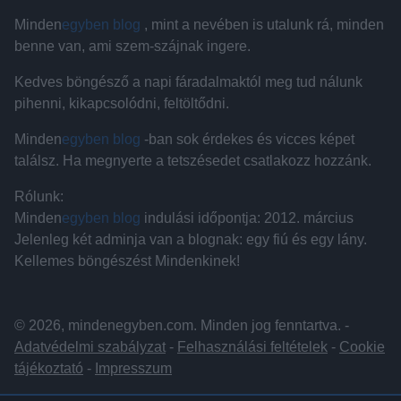
Minden
egyben blog
, mint a nevében is utalunk rá, minden
benne van, ami szem-szájnak ingere.
Kedves böngésző a napi fáradalmaktól meg tud nálunk
pihenni, kikapcsolódni, feltöltődni.
Minden
egyben blog
-ban sok érdekes és vicces képet
találsz. Ha megnyerte a tetszésedet csatlakozz hozzánk.
Rólunk:
Minden
egyben blog
indulási időpontja: 2012. március
Jelenleg két adminja van a blognak: egy fiú és egy lány.
Kellemes böngészést Mindenkinek!
© 2026, mindenegyben.com. Minden jog fenntartva. -
Adatvédelmi szabályzat
-
Felhasználási feltételek
-
Cookie
tájékoztató
-
Impresszum