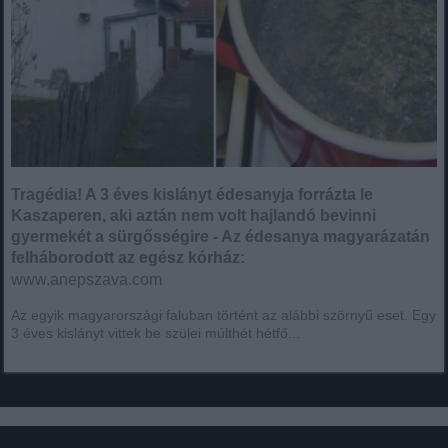
Tragédia! A 3 éves kislányt édesanyja forrázta le
Kaszaperen, aki aztán nem volt hajlandó bevinni
gyermekét a sürgősségire - Az édesanya magyarázatán
felháborodott az egész kórház:
www.anepszava.com
Az egyik magyarországi faluban történt az alábbi szörnyű eset. Egy
3 éves kislányt vittek be szülei múlthét hétfő...