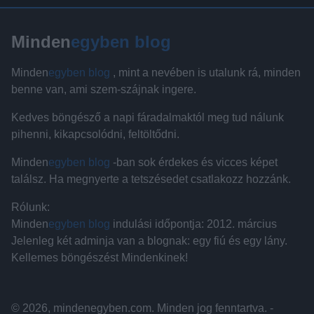
Minden
egyben blog
Minden
egyben blog
, mint a nevében is utalunk rá, minden
benne van, ami szem-szájnak ingere.
Kedves böngésző a napi fáradalmaktól meg tud nálunk
pihenni, kikapcsolódni, feltöltődni.
Minden
egyben blog
-ban sok érdekes és vicces képet
találsz. Ha megnyerte a tetszésedet csatlakozz hozzánk.
Rólunk:
Minden
egyben blog
indulási időpontja: 2012. március
Jelenleg két adminja van a blognak: egy fiú és egy lány.
Kellemes böngészést Mindenkinek!
© 2026, mindenegyben.com. Minden jog fenntartva. -