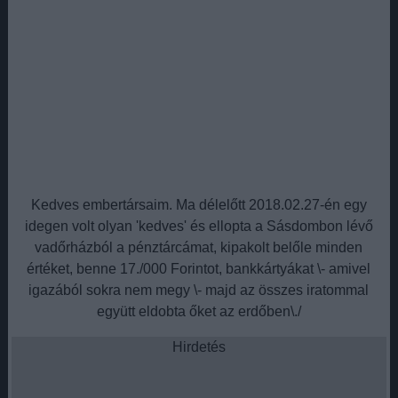
Kedves embertársaim. Ma délelőtt 2018.02.27-én egy
idegen volt olyan 'kedves' és ellopta a Sásdombon lévő
vadőrházból a pénztárcámat, kipakolt belőle minden
értéket, benne 17./000 Forintot, bankkártyákat \- amivel
igazából sokra nem megy \- majd az összes iratommal
együtt eldobta őket az erdőben\./
Hirdetés