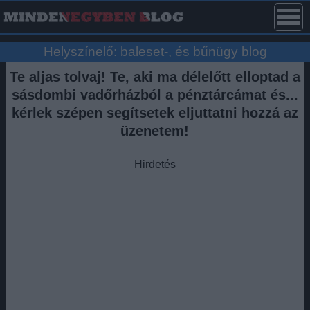
Helyszínelő: baleset-, és bűnügy blog
Te aljas tolvaj! Te, aki ma délelőtt elloptad a
sásdombi vadőrházból a pénztárcámat és...
kérlek szépen segítsetek eljuttatni hozzá az
üzenetem!
Hirdetés