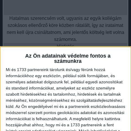
Hatalmas szerencsém volt, ugyanis az egyik kollégám
szokásos ellenőrző köre közben rátalált, így az irataimat
nem kell újra csináltatnom, ami jelentős költség lett volna
számomra.
Hirdetés
Az Ön adatainak védelme fontos a
számunkra
Mi és 1733 partnereink tárolunk és/vagy férünk hozzá
információkhoz egy eszközön, például sütik formájában, és
személyes adatokat dolgozunk fel, például egyedi azonosítókat
Társadalmi munkában végzem a vadőrséget, mert imádom
és standard információkat, amelyeket az eszköz személyre
a természetet. Eddig ilyet nem tapasztaltam. Ez a környék
szabott hirdetésekhez és tartalomhoz, hirdetések és tartalmak
olyan nyugodt volt, sosem tűnt el semmi. Hova fajul már ez
méréséhez, közönségmérésekhez és szolgáltatásfejlesztéshez
küld.
Az Ön engedélyével mi és a partnereink eszközleolvasásos
az ország kérem alássan?
módszerrel szerzett pontos geolokációs adatokat és azonosítási
információkat is felhasználhatunk. A megfelelő helyre kattintva
hozzájárulhat ahhoz, hogy mi és a 1733 partnereink a fent