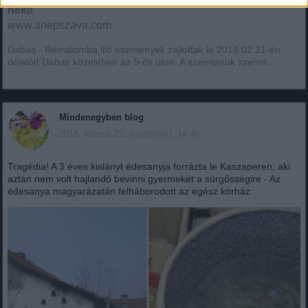
neki!
www.anepszava.com
Dabas - Rémálomba illő események zajlottak le 2018.02.21-én
délelőtt Dabas közelében az 5-ös úton. A szemtanuk szerint...
Mindenegyben blog
2018. február 22. (csütörtök), 14:46
Tragédia! A 3 éves kislányt édesanyja forrázta le Kaszaperen, aki
aztán nem volt hajlandó bevinni gyermekét a sürgősségire - Az
édesanya magyarázatán felháborodott az egész kórház: