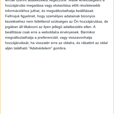
leírtak szerint adatkezelést végezzünk. Másik lehetőségként a
hozzájárulás megadása vagy elutasítása előtt részletesebb
információkhoz juthat, és megváltoztathatja beállításait.
Felhívjuk figyelmét, hogy személyes adatainak bizonyos
kezeléséhez nem feltétlenül szükséges az Ön hozzájárulása, de
jogában áll tiltakozni az ilyen jellegű adatkezelés ellen. A
beállításai csak erre a weboldalra érvényesek. Bármikor
Legyetek kedvesek segítsetek eljuttatni az üzenetem az
megváltoztathatja a preferenciáit, vagy visszavonhatja
aljas tolvajnak:
hozzájárulását, ha visszatér erre az oldalra, és rákattint az oldal
alján található "Adatvédelem" gombra.
"Kedves idegen! Te, aki tegnap délelőtt engedély nélkül
bejöttél a sásdombi vadőrházba és elvitted a
pénztárcámat! Addig oké, hogy elviszed a pénzt és a
bankkártyát (az utóbbival sokra nem mész), de miért
van arra szükség, hogy még nagyobb kárt okozz és az
irataimat és minden benne lévő számomra fontos
dolgot, bedobj az erdőbe a fák közé? Hogy lehet valaki
ilyen aljas? Szégyelld el magad és gondolkozz el egy
kicsit. Azt kapsz, amit adsz....és legyen az Isten vagy
csak a sors, de többszörösen visszakapod az élettől azt
a gonoszságot, amit másokkal teszel!"