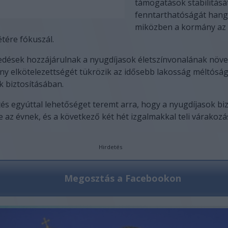
támogatások stabilitásá
fenntarthatóságát hang
miközben a kormány az
étére fókuszál.
edések hozzájárulnak a nyugdíjasok életszínvonalának növe
y elkötelezettségét tükrözik az idősebb lakosság méltósá
 biztosításában.
ntés egyúttal lehetőséget teremt arra, hogy a nyugdíjasok b
 az évnek, és a következő két hét izgalmakkal teli várakozá
Hirdetés
Megosztás a Facebookon