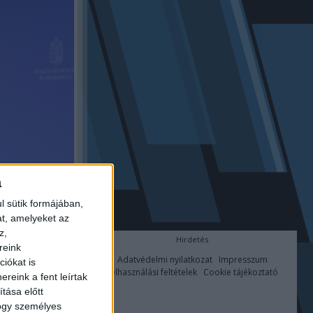
a
l sütik formájában,
at, amelyeket az
z,
Hirdetés
reink
Adatvédelmi nyilatkozat
Impresszum
iókat is
Felhasználási feltételek
Cookie tájékoztató
reink a fent leírtak
tása előtt
hogy személyes