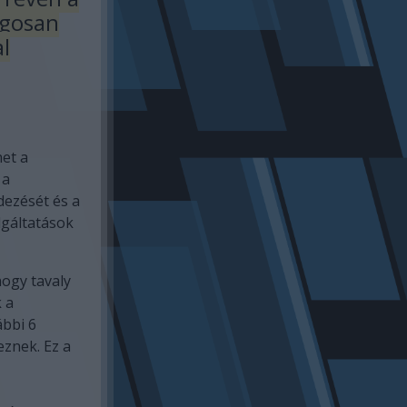
agosan
al
het a
 a
dezését és a
lgáltatások
hogy tavaly
 a
ábbi 6
eznek. Ez a