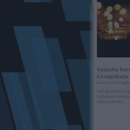
Gyászba boru
középiskola:
www.minden-egyb
Felfoghatatlan trag
technikum fiatal d
baleset történt...