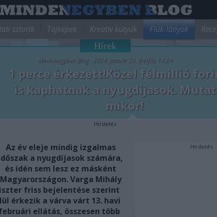
lati sztorik
Tájképek
Kreatív kütyük
Fiúk-lányok
Rece
Hírek
Mindenegyben Blog - 2024. január 29. (hétfő), 14:24
1 perce érkezett!Közel félmillió for
is kaphatnak a nyugdíjasok. Mutat
mikor!
Hirdetés
Az év eleje mindig izgalmas
Hirdetés
időszak a nyugdíjasok számára,
és idén sem lesz ez másként
Magyarországon. Varga Mihály
zter friss bejelentése szerint
ül érkezik a várva várt 13. havi
 februári ellátás, összesen több