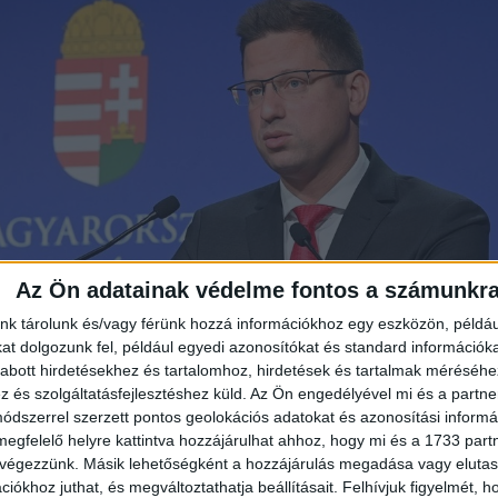
Az Ön adatainak védelme fontos a számunkr
nk tárolunk és/vagy férünk hozzá információkhoz egy eszközön, példáu
t dolgozunk fel, például egyedi azonosítókat és standard információk
abott hirdetésekhez és tartalomhoz, hirdetések és tartalmak méréséhe
és szolgáltatásfejlesztéshez küld.
Az Ön engedélyével mi és a partne
dszerrel szerzett pontos geolokációs adatokat és azonosítási informác
megfelelő helyre kattintva hozzájárulhat ahhoz, hogy mi és a 1733 partne
 végezzünk. Másik lehetőségként a hozzájárulás megadása vagy elutasí
iókhoz juthat, és megváltoztathatja beállításait.
Felhívjuk figyelmét, 