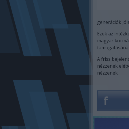
generációk jól
Ezek az intézk
magyar kormán
támogatásának
A friss bejele
nézzenek elébe
nézzenek.
f