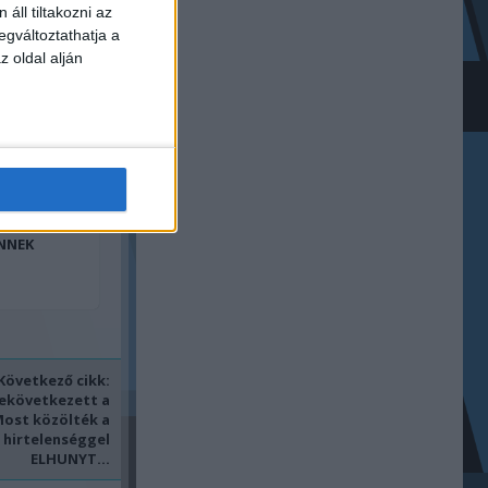
áll tiltakozni az
egváltoztathatja a
z oldal alján
FOGÓ
ENTESEN.
UTATÁSA
ÉS NEM
JÁT
ENNEK
Következő cikk:
ekövetkezett a
ost közölték a
s hirtelenséggel
ELHUNYT...