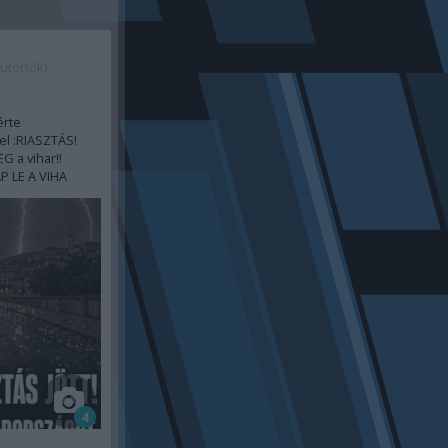
ütörtök)
érte
el :RIASZTÁS!
G a vihar!!
 LE A VIHA
4