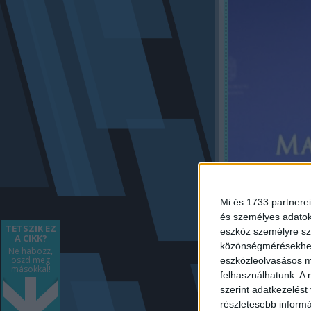
Mi és 1733 partnerei
és személyes adatoka
TETSZIK EZ
eszköz személyre sz
A CIKK?
közönségmérésekhez 
Ne habozz,
oszd meg
eszközleolvasásos mó
másokkal!
felhasználhatunk. A 
szerint adatkezelést
részletesebb informác