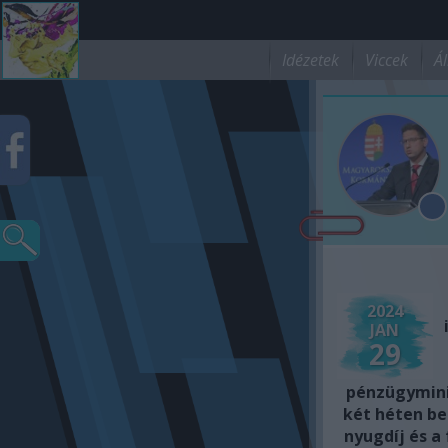
Idézetek
Viccek
Ál
2024
JAN
29
pénzügyminis
két héten bel
nyugdíj és a