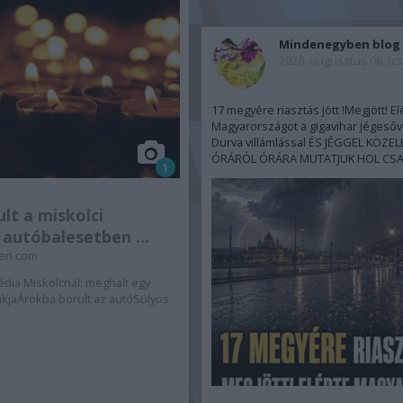
Mindenegyben blog
2026. augusztus 06. (cs
17 megyére riasztás jött !Megjött! El
Magyarországot a gigavihar jégesőv
Durva villámlással ÉS JÉGGEL KÖZELE
ÓRÁRÓL ÓRÁRA MUTATJUK HOL CSAP
1
lt a miskolci
 autóbalesetben ...
en.com
édia Miskolcnál: meghalt egy
iákjaÁrokba borult az autóSúlyos