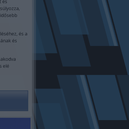
t és
súlyozza,
 idősebb
léséhez, és a
gának és
izakodva
s elé