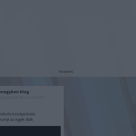
Hirdetés
enegyben blog
augusztus 06. (csütörtök)
iskolci középiskola:
unyt az egyik diák