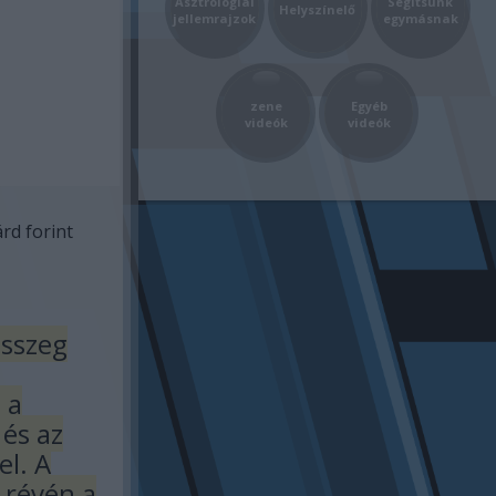
Asztrológiai
Segítsünk
Helyszínelő
jellemrajzok
egymásnak
zene
Egyéb
videók
videók
árd forint
összeg
 a
és az
el. A
s révén a