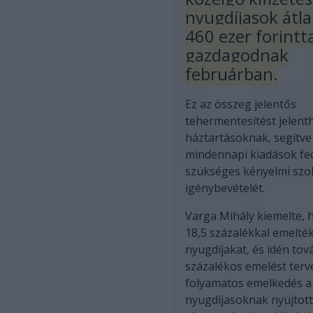
nyugdíjasok átl
460 ezer forintt
gazdagodnak
februárban.
Ez az összeg jelentős
tehermentesítést jelent
háztartásoknak, segítve
mindennapi kiadások fe
szükséges kényelmi szo
igénybevételét.
Varga Mihály kiemelte, 
18,5 százalékkal emelték
nyugdíjakat, és idén tov
százalékos emelést terv
folyamatos emelkedés a
nyugdíjasoknak nyújtott