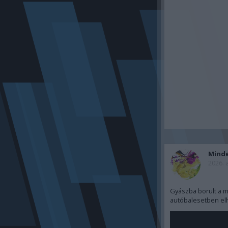
Mind
2026. 
Gyászba borult a m
autóbalesetben elh