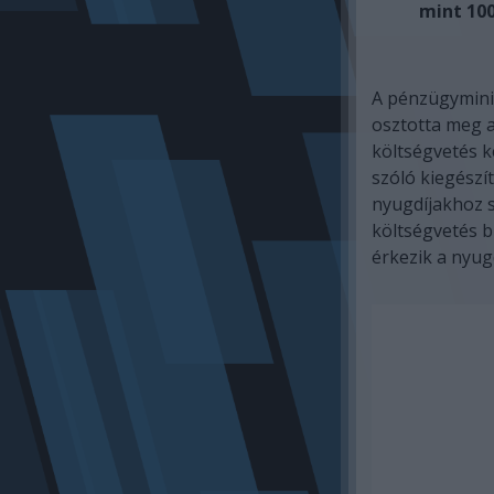
mint 100
A pénzügymini
osztotta meg az
költségvetés k
szóló kiegészí
nyugdíjakhoz s
költségvetés bi
érkezik a nyug