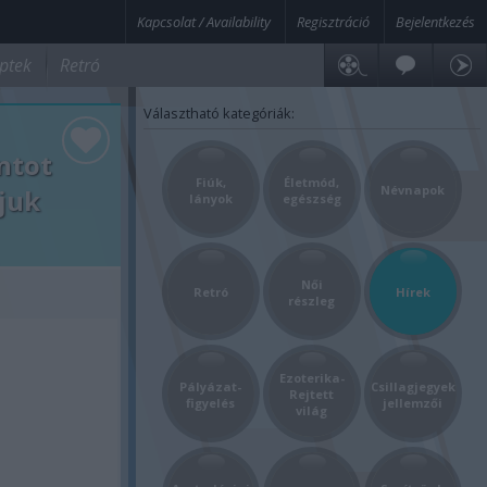
Kapcsolat / Availability
Regisztráció
Bejelentkezés
ptek
Retró
Választható kategóriák:
intot
Fiúk,
Életmód,
Névnapok
juk
lányok
egészség
Női
Retró
Hírek
részleg
Ezoterika-
Pályázat-
Csillagjegyek
Rejtett
figyelés
jellemzői
világ