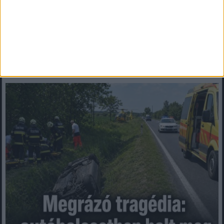
Mindenegyben blog
2026. augusztus 08. (szombat), 09:38
Megrázó tragédia: autóbalesetben halt meg egy miskolci fiatal fiú