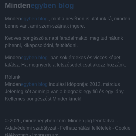
Minden
egyben blog
Minden
egyben blog
, mint a nevében is utalunk rá, minden
benne van, ami szem-szájnak ingere.
Kedves böngésző a napi fáradalmaktól meg tud nálunk
pihenni, kikapcsolódni, feltöltődni.
Minden
egyben blog
-ban sok érdekes és vicces képet
találsz. Ha megnyerte a tetszésedet csatlakozz hozzánk.
Rólunk:
Minden
egyben blog
indulási időpontja: 2012. március
Jelenleg két adminja van a blognak: egy fiú és egy lány.
Kellemes böngészést Mindenkinek!
© 2026, mindenegyben.com. Minden jog fenntartva. -
Adatvédelmi szabályzat
-
Felhasználási feltételek
-
Cookie
tájékoztató
-
Impresszum