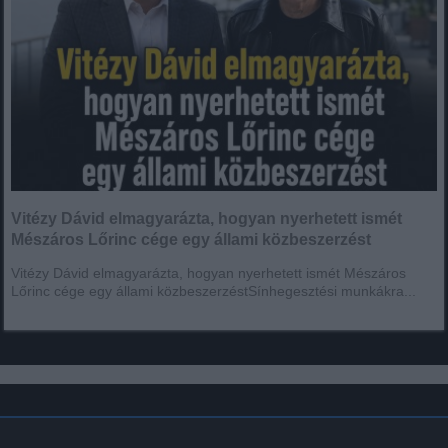
Vitézy Dávid elmagyarázta, hogyan nyerhetett ismét
Mészáros Lőrinc cége egy állami közbeszerzést
Vitézy Dávid elmagyarázta, hogyan nyerhetett ismét Mészáros
Lőrinc cége egy állami közbeszerzéstSínhegesztési munkákra...