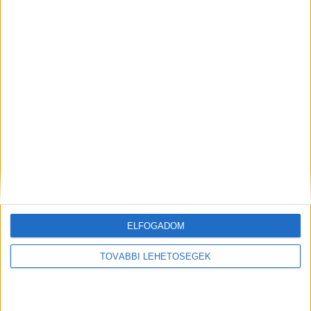
ELFOGADOM
TOVÁBBI LEHETŐSÉGEK
Mindenegyben blog
2026. augusztus 08. (szombat), 13:05