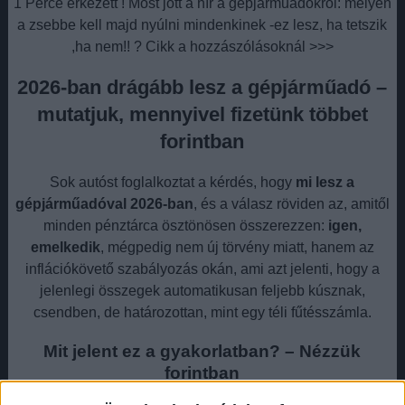
1 Perce érkezett ! Most jött a hír a gépjárműadókról: mélyen
a zsebbe kell majd nyúlni mindenkinek -ez lesz, ha tetszik
,ha nem!! ? Cikk a hozzászólásoknál >>>
2026-ban drágább lesz a gépjárműadó –
mutatjuk, mennyivel fizetünk többet
forintban
Sok autóst foglalkoztat a kérdés, hogy
mi lesz a
gépjárműadóval 2026-ban
, és a válasz röviden az, amitől
minden pénztárca ösztönösen összerezzen:
igen,
emelkedik
, mégpedig nem új törvény miatt, hanem az
inflációkövető szabályozás okán, ami azt jelenti, hogy a
jelenlegi összegek automatikusan feljebb kúsznak,
csendben, de határozottan, mint egy téli fűtésszámla.
Mit jelent ez a gyakorlatban? – Nézzük
forintban