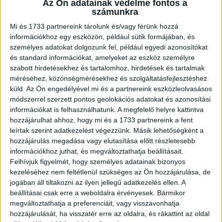
Az Ön adatainak védelme fontos a
A személyautók gépjárműadója jelenleg a
teljesítmény
számunkra
(kW)
és a
jármű életkora
alapján alakul, és bár a pontos
Mi és 1733 partnereink tárolunk és/vagy férünk hozzá
2026-os szorzókat hivatalosan csak később közli a
információkhoz egy eszközön, például sütik formájában, és
Nemzeti Adó- és Vámhivatal
, az infláció alapján már most
személyes adatokat dolgozunk fel, például egyedi azonosítókat
lehet számolni egy
8–12%-os emelkedéssel
.
és standard információkat, amelyeket az eszköz személyre
szabott hirdetésekhez és tartalomhoz, hirdetések és tartalmak
Konkrét példák – mennyit fizetsz most és
méréséhez, közönségmérésekhez és szolgáltatásfejlesztéshez
mennyit 2026-ban?
küld.
Az Ön engedélyével mi és a partnereink eszközleolvasásos
módszerrel szerzett pontos geolokációs adatokat és azonosítási
Egy átlagos, 8–11 éves, 85 kW-os benzines autó
információkat is felhasználhatunk. A megfelelő helyre kattintva
esetén:
hozzájárulhat ahhoz, hogy mi és a 1733 partnereink a fent
leírtak szerint adatkezelést végezzünk. Másik lehetőségként a
2025-ben:
kb.
17 000 – 18 000 Ft/év
hozzájárulás megadása vagy elutasítása előtt részletesebb
2026-ban:
kb.
19 000 – 20 500 Ft/év
?
Éves plusz
információkhoz juthat, és megváltoztathatja beállításait.
Felhívjuk figyelmét, hogy személyes adatainak bizonyos
teher:
2 000–3 000 Ft
kezeléséhez nem feltétlenül szükséges az Ön hozzájárulása, de
Egy erősebb, 110 kW-os, 5–7 éves autó esetén:
jogában áll tiltakozni az ilyen jellegű adatkezelés ellen. A
beállításai csak erre a weboldalra érvényesek. Bármikor
2025-ben:
kb.
26 000 – 27 000 Ft/év
megváltoztathatja a preferenciáit, vagy visszavonhatja
2026-ban:
kb.
29 000 – 31 000 Ft/év
?
Éves plusz
hozzájárulását, ha visszatér erre az oldalra, és rákattint az oldal