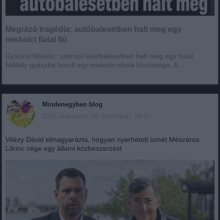
Megrázó tragédia: autóbalesetben halt meg egy
miskolci fiatal fiú
Gyászol Miskolc: szörnyű autóbalesetben halt meg egy fiatal
fiúMély gyászba borult egy miskolci iskola közössége. A...
Mindenegyben blog
2026. augusztus 08. (szombat), 08:57
Vitézy Dávid elmagyarázta, hogyan nyerhetett ismét Mészáros
Lőrinc cége egy állami közbeszerzést