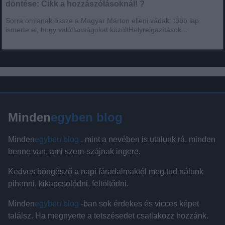
döntése: Cikk a hozzászólásoknál! ?
Sorra omlanak össze a Magyar Márton elleni vádak: több lap
ismerte el, hogy valótlanságokat közöltHelyreigazítások...
Minden
egyben blog
Minden
egyben blog
, mint a nevében is utalunk rá, minden
benne van, ami szem-szájnak ingere.
Kedves böngésző a napi fáradalmaktól meg tud nálunk
pihenni, kikapcsolódni, feltöltődni.
Minden
egyben blog
-ban sok érdekes és vicces képet
találsz. Ha megnyerte a tetszésedet csatlakozz hozzánk.