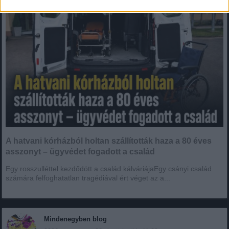
A hatvani kórházból holtan szállították haza a 80 éves
asszonyt – ügyvédet fogadott a család
Egy rosszulléttel kezdődött a család kálváriájaEgy csányi család
számára felfoghatatlan tragédiával ért véget az a...
Mindenegyben blog