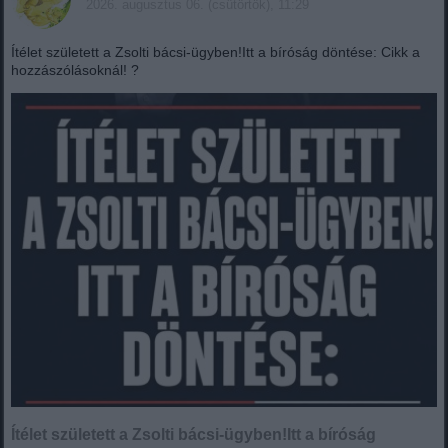
2026. augusztus 06. (csütörtök), 11:29
Ítélet született a Zsolti bácsi-ügyben!Itt a bíróság döntése: Cikk a
hozzászólásoknál! ?
Ítélet született a Zsolti bácsi-ügyben!Itt a bíróság