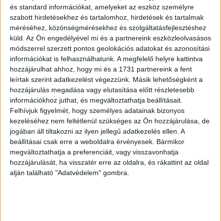
és standard információkat, amelyeket az eszköz személyre
mondatot küldik el férjeiknek? A válaszok megérnek
szabott hirdetésekhez és tartalomhoz, hirdetések és tartalmak
egy misét, némelyiknél hatalmasat nevettünk.
méréséhez, közönségmérésekhez és szolgáltatásfejlesztéshez
küld.
Az Ön engedélyével mi és a partnereink eszközleolvasásos
Hirdetés
módszerrel szerzett pontos geolokációs adatokat és azonosítási
információkat is felhasználhatunk. A megfelelő helyre kattintva
hozzájárulhat ahhoz, hogy mi és a 1731 partnereink a fent
leírtak szerint adatkezelést végezzünk. Másik lehetőségként a
hozzájárulás megadása vagy elutasítása előtt részletesebb
információkhoz juthat, és megváltoztathatja beállításait.
Felhívjuk figyelmét, hogy személyes adatainak bizonyos
kezeléséhez nem feltétlenül szükséges az Ön hozzájárulása, de
jogában áll tiltakozni az ilyen jellegű adatkezelés ellen. A
beállításai csak erre a weboldalra érvényesek. Bármikor
megváltoztathatja a preferenciáit, vagy visszavonhatja
Egyszer egy nőknek szóló önfejlesztő tanfolyamon, mely
hozzájárulását, ha visszatér erre az oldalra, és rákattint az oldal
arról szólt, hogyan éljünk szerető párkapcsolatban
alján található "Adatvédelem" gombra.
kedvesünkkel, az előadó megkérdezte a résztvevőket:–
Hányan szeretik közületek párjukat tiszta szívből?
Mindegyik nő felemelte a kezét. Majd az előadó folytatta:–
Mikor volt az utolsó alkalom, amikor tudattátok életetek