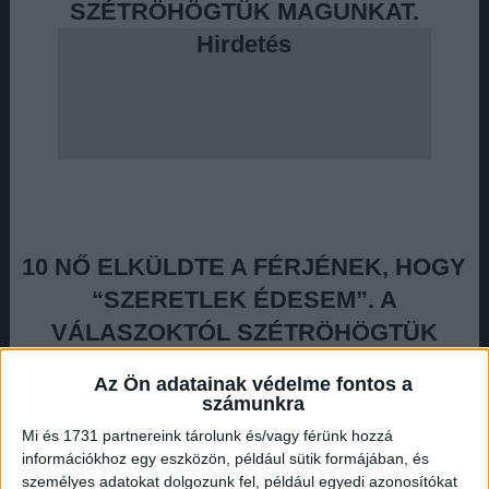
SZÉTRÖHÖGTÜK MAGUNKAT.
Hirdetés
10 NŐ ELKÜLDTE A FÉRJÉNEK, HOGY
“SZERETLEK ÉDESEM”. A
VÁLASZOKTÓL SZÉTRÖHÖGTÜK
MAGUNKAT.
Az Ön adatainak védelme fontos a
számunkra
Mi és 1731 partnereink tárolunk és/vagy férünk hozzá
Mi történik, ha csak úgy a semmiből, a hosszú éve
információkhoz egy eszközön, például sütik formájában, és
személyes adatokat dolgozunk fel, például egyedi azonosítókat
házas nők a meglepőnek számító “Szeretlek édesem!”