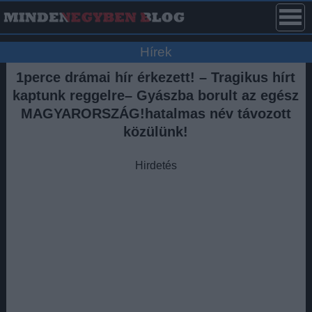
Hírek
1perce drámai hír érkezett! – Tragikus hírt
kaptunk reggelre– Gyászba borult az egész
MAGYARORSZÁG!hatalmas név távozott
közülünk!
Hirdetés