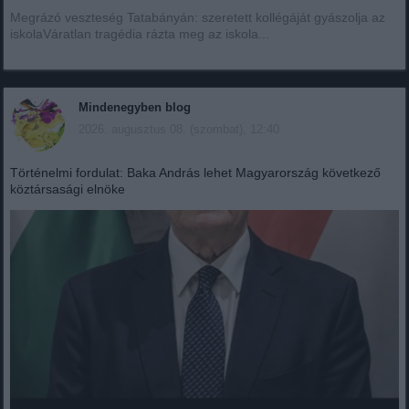
Megrázó veszteség Tatabányán: szeretett kollégáját gyászolja az
iskolaVáratlan tragédia rázta meg az iskola...
Mindenegyben blog
2026. augusztus 08. (szombat), 12:40
Történelmi fordulat: Baka András lehet Magyarország következő
köztársasági elnöke