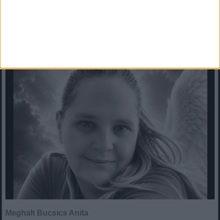
2026. augusztus 08. (szombat), 13:05
Meghalt Bucsics Anita
Meghalt Bucsics Anita