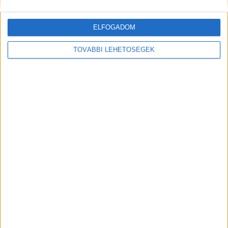
Tegnap a Rákoskeresztúri köztemető egy eldugott parcellájában
egy elhanyagolt sírt találtam..Mikor megtudtam kié...
ELFOGADOM
TOVÁBBI LEHETŐSÉGEK
Tegnap a Rákoskeresztúri köztemető egy eldugott
parcellájában egy elhanyagolt sírt találtam..Mikor
megtudtam kié...