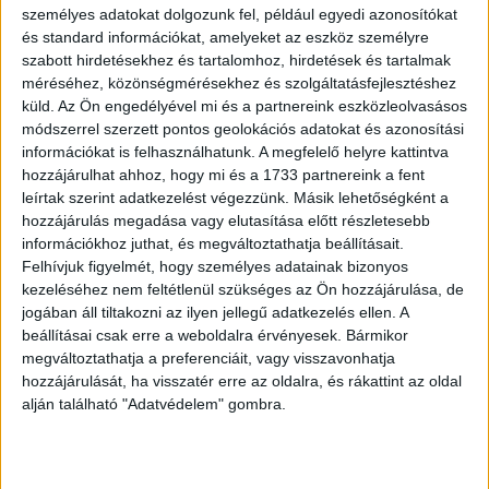
személyes adatokat dolgozunk fel, például egyedi azonosítókat
és standard információkat, amelyeket az eszköz személyre
Ezen kívül még két Tarr Béla-alkotásban lehetett látni őt: a
szabott hirdetésekhez és tartalomhoz, hirdetések és tartalmak
2000-ben bemutatott Werckmeister harmóniákban és a
méréséhez, közönségmérésekhez és szolgáltatásfejlesztéshez
2007-es A londoni férfi című filmben. Kamondi Zoltán 1999-
küld.
Az Ön engedélyével mi és a partnereink eszközleolvasásos
módszerrel szerzett pontos geolokációs adatokat és azonosítási
es Az alkimista és a szűz című filmjében, valamint Horváth
információkat is felhasználhatunk. A megfelelő helyre kattintva
Putyi A halál kilovagolt Perzsiából című filmjében is
hozzájárulhat ahhoz, hogy mi és a 1733 partnereink a fent
szerepelt.
leírtak szerint adatkezelést végezzünk. Másik lehetőségként a
hozzájárulás megadása vagy elutasítása előtt részletesebb
információkhoz juthat, és megváltoztathatja beállításait.
Felhívjuk figyelmét, hogy személyes adatainak bizonyos
kezeléséhez nem feltétlenül szükséges az Ön hozzájárulása, de
jogában áll tiltakozni az ilyen jellegű adatkezelés ellen. A
beállításai csak erre a weboldalra érvényesek. Bármikor
megváltoztathatja a preferenciáit, vagy visszavonhatja
hozzájárulását, ha visszatér erre az oldalra, és rákattint az oldal
alján található "Adatvédelem" gombra.