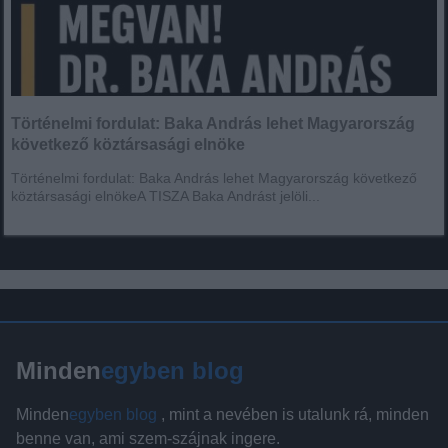
Történelmi fordulat: Baka András lehet Magyarország
következő köztársasági elnöke
Történelmi fordulat: Baka András lehet Magyarország következő
köztársasági elnökeA TISZA Baka Andrást jelöli...
Minden
egyben blog
Minden
egyben blog
, mint a nevében is utalunk rá, minden
benne van, ami szem-szájnak ingere.