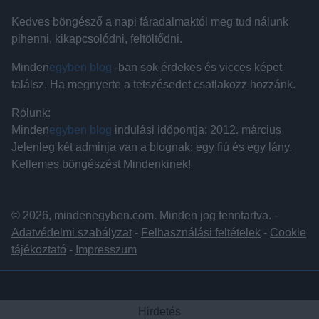
Kedves böngésző a napi fáradalmaktól meg tud nálunk
pihenni, kikapcsolódni, feltöltődni.
Minden
egyben blog
-ban sok érdekes és vicces képet
találsz. Ha megnyerte a tetszésedet csatlakozz hozzánk.
Rólunk:
Minden
egyben blog
indulási időpontja: 2012. március
Jelenleg két adminja van a blognak: egy fiú és egy lány.
Kellemes böngészést Mindenkinek!
© 2026, mindenegyben.com. Minden jog fenntartva. -
Adatvédelmi szabályzat
-
Felhasználási feltételek
-
Cookie
tájékoztató
-
Impresszum
Hirdetés
Hirdetés