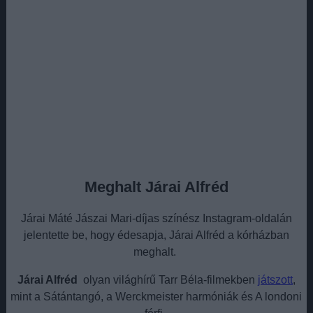
Meghalt Járai Alfréd
Járai Máté Jászai Mari-díjas színész Instagram-oldalán
jelentette be, hogy édesapja, Járai Alfréd a kórházban
meghalt.
Járai Alfréd
olyan világhírű Tarr Béla-filmekben
játszott
,
mint a Sátántangó, a Werckmeister harmóniák és A londoni