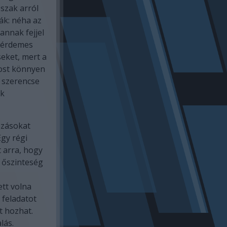
szak arról
ák: néha az
annak fejjel
 érdemes
seket, mert a
ost könnyen
v szerencse
ok
ozásokat
gy régi
 arra, hogy
z őszinteség
tt volna
 feladatot
t hozhat.
lás.