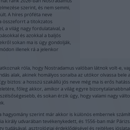
árhat ránk 2026-ban Nostradamus
telmezése szerint, és nem semmi,
ült. A híres próféta neve
 összeforrt a titokzatos
, a világ nagy fordulataival, a
pásokkal és azokkal a baljós
yekről sokan ma is úgy gondolják,
ódon illenek rá a jelenkor
tatkoznak róla, hogy Nostradamus valóban látnok volt-e, v
ndás alak, akinek homályos soraiba az utókor olvassa bele 
Egy biztos: a hosszú szakállú jós neve még ma is erős hatáss
etére, főleg akkor, amikor a világ egyre bizonytalanabbnak
 szélsőségesebb, és sokan érzik úgy, hogy valami nagy vált
nk.
 hagyomány szerint már akkor is különös embernek számít
ncia király udvarában tevékenykedett, és 1556-ban már Párizs
 tudásával, asztrológiai érdeklődésével és rejtélyes jóslata