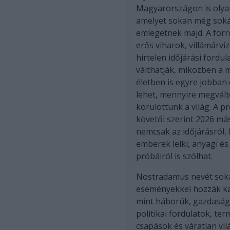
Magyarországon is olyan
amelyet sokan még sok
emlegetnek majd. A for
erős viharok, villámárvi
hirtelen időjárási fordul
válthatják, miközben a 
életben is egyre jobban
lehet, mennyire megvált
körülöttünk a világ. A p
követői szerint 2026 más
nemcsak az időjárásról,
emberek lelki, anyagi és 
próbáiról is szólhat.
Nostradamus nevét sok
eseményekkel hozzák ka
mint háborúk, gazdasági
politikai fordulatok, ter
csapások és váratlan vi