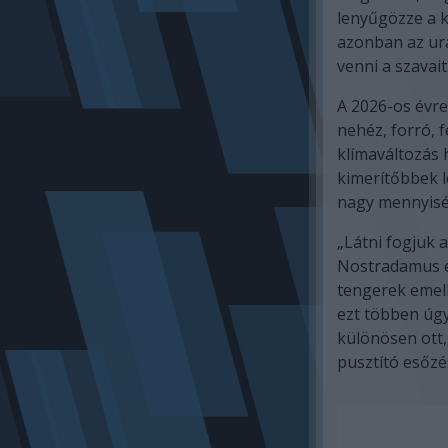
lenyűgözze a k
azonban az ura
venni a szavait
A 2026-os évre
nehéz, forró, f
klímaváltozás
kimerítőbbek l
nagy mennyisé
„Látni fogjuk 
Nostradamus eg
tengerek emel
ezt többen úgy
különösen ott,
pusztító esőzé