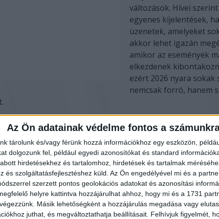
változások. Hívei szerin
egyenes kijelentések, h
üzenetek, amelyeket so
akkor lehet igazán megé
amikor az események m
elkezdenek kibontakozn
ezért 2026 nyara sokak 
nemcsak forró, hanem s
.
int Nostradamus nemcsak a világ nagy eseményeiről írt, h
Az Ön adatainak védelme fontos a számunkr
yes sorsára, döntéseire és csillagjegyekhez kötődő élethely
nk tárolunk és/vagy férünk hozzá információkhoz egy eszközön, példáu
t. A 2026-os év második fele ezért minden csillagjegy számá
t dolgozunk fel, például egyedi azonosítókat és standard információk
ulatokat pénzügyekben, szerelemben, munkában, egészségb
abott hirdetésekhez és tartalomhoz, hirdetések és tartalmak méréséhe
atokban is. Most mutatjuk, mire számíthatnak a csillagjegy
és szolgáltatásfejlesztéshez küld.
Az Ön engedélyével mi és a partne
lt, mégis lehetőségekkel teli időszakban.
dszerrel szerzett pontos geolokációs adatokat és azonosítási informác
megfelelő helyre kattintva hozzájárulhat ahhoz, hogy mi és a 1731 partne
Kos-A 2026-os év másodi
 végezzünk. Másik lehetőségként a hozzájárulás megadása vagy elutasí
Hirdetés
Kos jegyűek előtt több o
iókhoz juthat, és megváltoztathatja beállításait.
Felhívjuk figyelmét, 