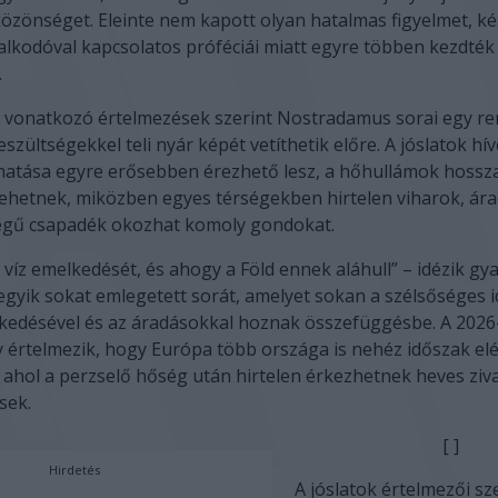
özönséget. Eleinte nem kapott olyan hatalmas figyelmet, k
lkodóval kapcsolatos próféciái miatt egyre többen kezdté
.
 vonatkozó értelmezések szerint Nostradamus sorai egy re
eszültségekkel teli nyár képét vetíthetik előre. A jóslatok hív
 hatása egyre erősebben érezhető lesz, a hőhullámok hossz
ehetnek, miközben egyes térségekben hirtelen viharok, ár
gű csapadék okozhat komoly gondokat.
a víz emelkedését, és ahogy a Föld ennek aláhull” – idézik gy
yik sokat emlegetett sorát, amelyet sokan a szélsőséges id
kedésével és az áradásokkal hoznak összefüggésbe. A 2026
 értelmezik, hogy Európa több országa is nehéz időszak elé
 ahol a perzselő hőség után hirtelen érkezhetnek heves ziv
sek.
[ ]
Hirdetés
A jóslatok értelmezői sz