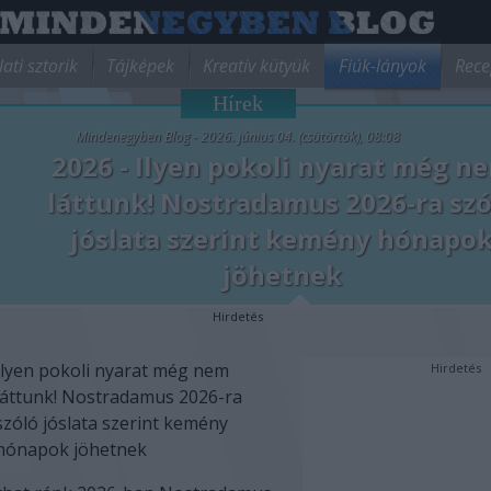
lati sztorik
Tájképek
Kreatív kütyük
Fiúk-lányok
Rece
Hírek
Mindenegyben Blog - 2026. június 04. (csütörtök), 08:08
2026 - Ilyen pokoli nyarat még n
láttunk! Nostradamus 2026-ra szó
jóslata szerint kemény hónapo
jöhetnek
Hirdetés
Ilyen pokoli nyarat még nem
Hirdetés
láttunk! Nostradamus 2026-ra
szóló jóslata szerint kemény
hónapok jöhetnek