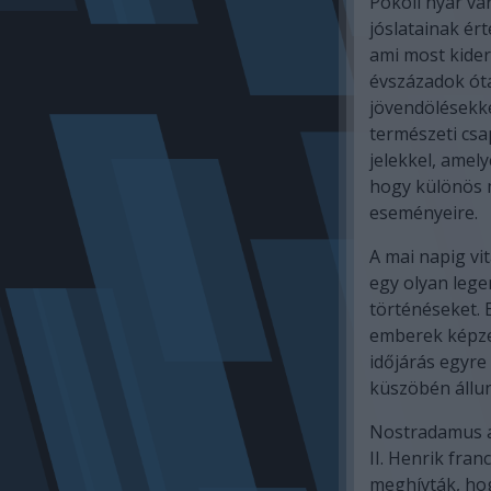
Pokoli nyár v
jóslatainak ér
ami most kider
évszázadok óta
jövendölésekkel
természeti csa
jelekkel, amel
hogy különös m
eseményeire.
A mai napig vi
egy olyan lege
történéseket. 
emberek képzel
időjárás egyre
küszöbén állu
Nostradamus a
II. Henrik fra
meghívták, hogy