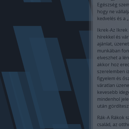
Egészség szem
hogy ne vállal
kedvelés és a „
Ikrek-Az Ikrek
hírekkel és vá
ajánlat, üzenet
munkában fonto
elveszhet a lé
akkor hoz ered
szerelemben iz
figyelem és ős
váratlan üzene
kevesebb ideg
mindenhol jele
után gördítesz 
Rák-A Rákok sz
család, az ott