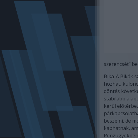
szerencsét” beí
Bika-A Bikák s
hozhat, különö
döntés követke
stabilabb alap
kerül előtérbe
párkapcsolatba
beszélni, de m
kaphatnak, ame
Pénzügyekben j