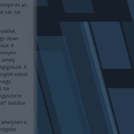
tempó és az,
e vár, ha
sekkel,
egy olyan
ikat. A
könnyen
, amely
gigviszik. A
ögött valódi
 vagy
, ha
egyszerre
sét” beírása
, amelyben a
 régóta