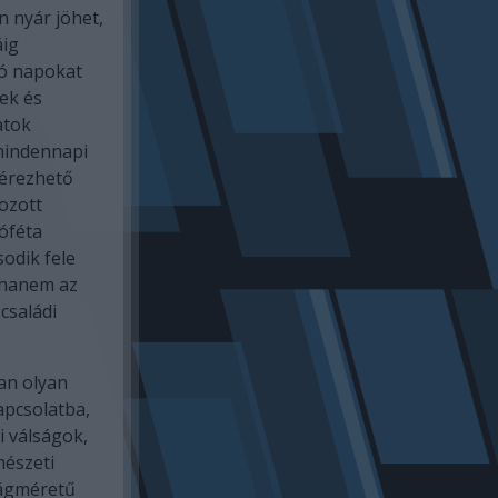
 nyár jöhet,
áig
ró napokat
zek és
atok
mindennapi
 érezhető
ozott
róféta
odik fele
 hanem az
családi
an olyan
pcsolatba,
 válságok,
mészeti
lágméretű