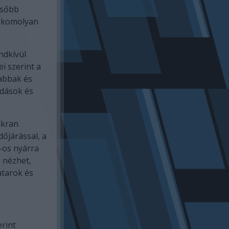
ésőbb
k komolyan
ndkívül
ei szerint a
abbak és
adások és
akran
őjárással, a
-os nyárra
 nézhet,
atarok és
erint