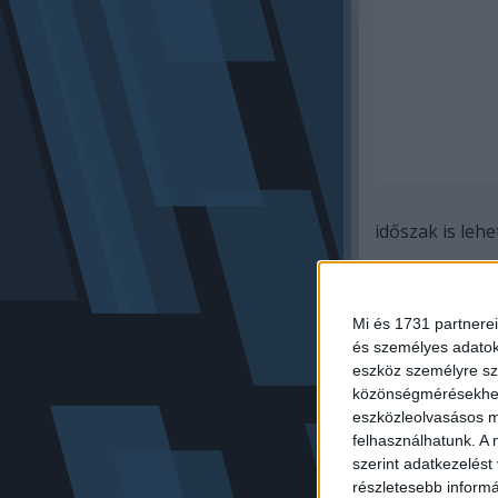
időszak is lehet
A legenda szer
emberek személ
Mi és 1731 partnerei
utalásokat tet
és személyes adatoka
váratlan ford
eszköz személyre sz
emberi kapcsol
közönségmérésekhez 
különös, feszü
eszközleolvasásos mó
felhasználhatunk. A 
szerint adatkezelést
részletesebb informác