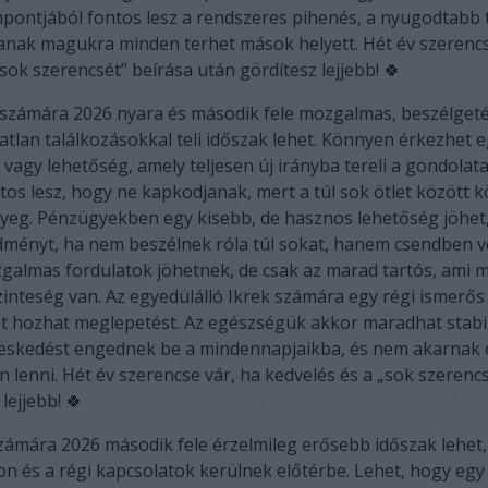
pontjából fontos lesz a rendszeres pihenés, a nyugodtabb 
janak magukra minden terhet mások helyett. Hét év szerencs
sok szerencsét” beírása után gördítesz lejjebb! 🍀
 számára 2026 nyara és második fele mozgalmas, beszélgeté
ratlan találkozásokkal teli időszak lehet. Könnyen érkezhet 
 vagy lehetőség, amely teljesen új irányba tereli a gondolata
s lesz, hogy ne kapkodjanak, mert a túl sok ötlet között 
nyeg. Pénzügyekben egy kisebb, de hasznos lehetőség jöhet
ményt, ha nem beszélnek róla túl sokat, hanem csendben vé
galmas fordulatok jöhetnek, de csak az marad tartós, ami m
zinteség van. Az egyedülálló Ikrek számára egy régi ismerős
t hozhat meglepetést. Az egészségük akkor maradhat stabil
eskedést engednek be a mindennapjaikba, és nem akarnak 
n lenni. Hét év szerencse vár, ha kedvelés és a „sok szerenc
lejjebb! 🍀
ámára 2026 második fele érzelmileg erősebb időszak lehet
hon és a régi kapcsolatok kerülnek előtérbe. Lehet, hogy egy