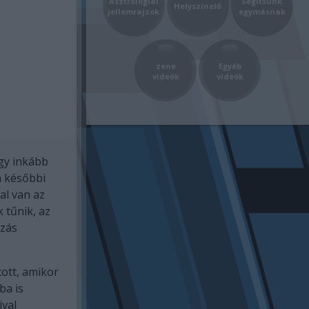
Asztrológiai
Segítsünk
Helyszínelő
jellemrajzok
egymásnak
zene
Egyéb
videók
videók
agy inkább
a későbbi
al van az
 tűnik, az
ozás
ott, amikor
ba is
ival