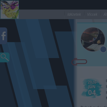
Idézetek
Viccek
Ál
2026
JÚN
04