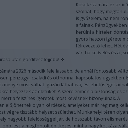
Kosok számára ez az idő
szólhat, hogy megtanulj
is győzelem, ha nem roh
a falnak. Pénzügyekben
kerülni a hirtelen dönté
gyors haszon ígérete m
félrevezető lehet. Hét é
vár, ha kedvelés és a „s
rása után gördítesz lejjebb! 🍀
zámára 2026 második fele lassabb, de annál fontosabb vált
sen pénzügyi, családi és otthonnal kapcsolatos ügyekben. E
zménye most válhat igazán láthatóvá, és lehetőséget adhat
okra helyezzék az életüket. A szerelemben a biztonság és a
, mert a felszínes ígéretek most kevésnek bizonyulnak. A
n előjöhetnek olyan kérdések, amelyeket már rég meg kelle
ost végre tisztább helyzet születhet. Munkahelyi téren olyan
ly nagyobb felelősséggel jár, de hosszabb távon elismerés
obb lesz a megfontolt építkezés, mint a nagy kockázatválla