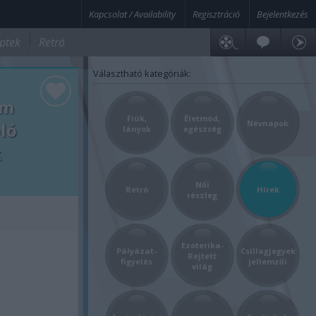
Kapcsolat / Availability
Regisztráció
Bejelentkezés
ptek
Retró
Választható kategóriák:
em
Fiúk,
Életmód,
Névnapok
ló
lányok
egészség
k
Női
Retró
Hírek
részleg
Ezoterika-
Pályázat-
Csillagjegyek
Rejtett
figyelés
jellemzői
világ