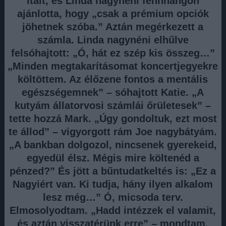
italt, és Linda nagynéni fennhangon
ajánlotta, hogy „csak a prémium opciók
jöhetnek szóba.” Aztán megérkezett a
számla. Linda nagynéni elhűlve
felsóhajtott: „Ó, hát ez szép kis összeg…”
„Minden megtakarításomat koncertjegyekre
költöttem. Az élőzene fontos a mentális
egészségemnek” – sóhajtott Katie. „A
kutyám állatorvosi számlái őrületesek” –
tette hozzá Mark. „Úgy gondoltuk, ezt most
te állod” – vigyorgott rám Joe nagybátyám.
„A bankban dolgozol, nincsenek gyerekeid,
egyedül élsz. Mégis mire költenéd a
pénzed?” És jött a bűntudatkeltés is: „Ez a
Nagyiért van. Ki tudja, hány ilyen alkalom
lesz még…” Ó, micsoda terv.
Elmosolyodtam. „Hadd intézzek el valamit,
és aztán visszatérünk erre” – mondtam,