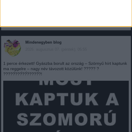
mélyre tenni!
Sötét múltja van a 2 méteres síroknak: hátborzongató okból terjedt
el ez a mélység!Innen ered a „6 láb alatt”...
Mindenegyben blog
2026. augusztus 07. (péntek), 05:55
1 perce érkezett! Gyászba borult az ország – Szörnyű hírt kaptunk
ma reggelre – nagy név távozott közülünk! ????? ?
?????́???́??́?????́?!