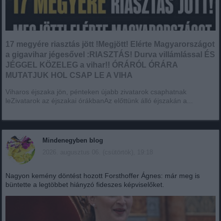
17 megyére riasztás jött !Megjött! Elérte Magyarországot
a gigavihar jégesővel :RIASZTÁS! Durva villámlással ÉS
JÉGGEL KÖZELEG a vihar!! ÓRÁRÓL ÓRÁRA
MUTATJUK HOL CSAP LE A VIHA
Viharos éjszaka jön, pénteken újabb zivatarok csaphatnak
leZivatarok az éjszakai órákbanAz előttünk álló éjszakán a...
Mindenegyben blog
2026. augusztus 06. (csütörtök), 19:18
Nagyon kemény döntést hozott Forsthoffer Ágnes: már meg is
büntette a legtöbbet hiányzó fideszes képviselőket.