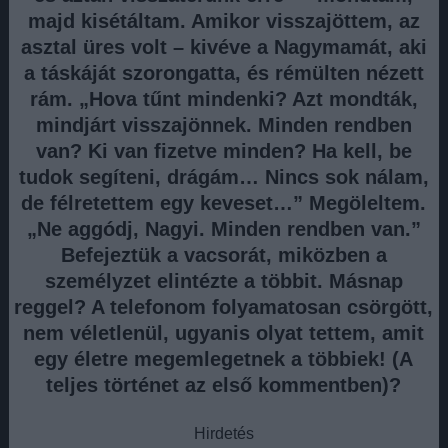
majd kisétáltam. Amikor visszajöttem, az
asztal üres volt – kivéve a Nagymamát, aki
a táskáját szorongatta, és rémülten nézett
rám. „Hova tűnt mindenki? Azt mondták,
mindjárt visszajönnek. Minden rendben
van? Ki van fizetve minden? Ha kell, be
tudok segíteni, drágám… Nincs sok nálam,
de félretettem egy keveset…” Megöleltem.
„Ne aggódj, Nagyi. Minden rendben van.”
Befejeztük a vacsorát, miközben a
személyzet elintézte a többit. Másnap
reggel? A telefonom folyamatosan csörgött,
nem véletlenül, ugyanis olyat tettem, amit
egy életre megemlegetnek a többiek! (A
teljes történet az első kommentben)?
Hirdetés