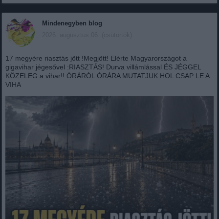
Mindenegyben blog
2026. augusztus 06. (csütörtök)
17 megyére riasztás jött !Megjött! Elérte Magyarországot a
gigavihar jégesővel :RIASZTÁS! Durva villámlással ÉS JÉGGEL
KÖZELEG a vihar!! ÓRÁRÓL ÓRÁRA MUTATJUK HOL CSAP LE A
VIHA