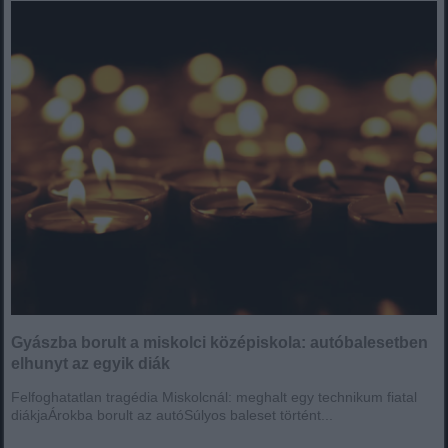
Gyászba borult a miskolci középiskola: autóbalesetben
elhunyt az egyik diák
Felfoghatatlan tragédia Miskolcnál: meghalt egy technikum fiatal
diákjaÁrokba borult az autóSúlyos baleset történt...