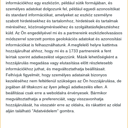
információkhoz egy eszközön, például sütik formájában, és
személyes adatokat dolgozunk fel, például egyedi azonosítókat
és standard információkat, amelyeket az eszköz személyre
szabott hirdetésekhez és tartalomhoz, hirdetések és tartalmak
méréséhez, közönségmérésekhez és szolgáltatásfejlesztéshez
küld.
Az Ön engedélyével mi és a partnereink eszközleolvasásos
módszerrel szerzett pontos geolokációs adatokat és azonosítási
információkat is felhasználhatunk. A megfelelő helyre kattintva
hozzájárulhat ahhoz, hogy mi és a 1733 partnereink a fent
leírtak szerint adatkezelést végezzünk. Másik lehetőségként a
hozzájárulás megadása vagy elutasítása előtt részletesebb
A családom egy étteremben hagyta a
információkhoz juthat, és megváltoztathatja beállításait.
Felhívjuk figyelmét, hogy személyes adatainak bizonyos
nagymamámat, hogy elkerüljék a
kezeléséhez nem feltétlenül szükséges az Ön hozzájárulása, de
számlát. Kár, hogy rossz unokával
jogában áll tiltakozni az ilyen jellegű adatkezelés ellen. A
beállításai csak erre a weboldalra érvényesek. Bármikor
akadtak össze
megváltoztathatja a preferenciáit, vagy visszavonhatja
hozzájárulását, ha visszatér erre az oldalra, és rákattint az oldal
alján található "Adatvédelem" gombra.