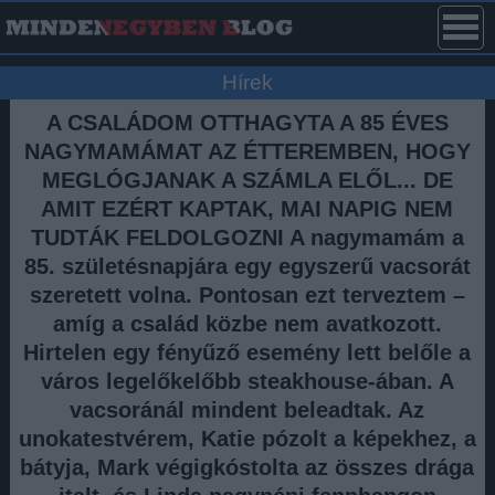
Hírek
A CSALÁDOM OTTHAGYTA A 85 ÉVES
NAGYMAMÁMAT AZ ÉTTEREMBEN, HOGY
MEGLÓGJANAK A SZÁMLA ELŐL... DE
AMIT EZÉRT KAPTAK, MAI NAPIG NEM
TUDTÁK FELDOLGOZNI A nagymamám a
85. születésnapjára egy egyszerű vacsorát
szeretett volna. Pontosan ezt terveztem –
amíg a család közbe nem avatkozott.
Hirtelen egy fényűző esemény lett belőle a
város legelőkelőbb steakhouse-ában. A
vacsoránál mindent beleadtak. Az
unokatestvérem, Katie pózolt a képekhez, a
bátyja, Mark végigkóstolta az összes drága