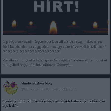
1 perce érkezett! Gyászba borult az ország – Szörnyű
hírt kaptunk ma reggelre – nagy név távozott közülünk!
????? ? ?????́???́??́?????́?!
Váratlanul hunyt el a fiatal sportolóTragikus hirtelenséggel hunyt el
az egykori nagyatádi kézilabdázó, Csernyik...
Mindenegyben blog
2026. augusztus 06. (csütörtök), 20:31
Gyászba borult a miskolci középiskola: autóbalesetben elhunyt az
egyik diák